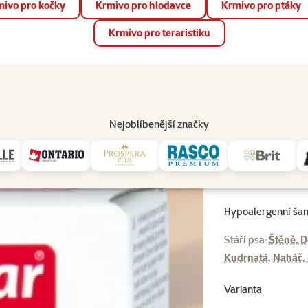
ivo pro kočky
Krmivo pro hlodavce
Krmivo pro ptáky
📱 Stáhněte si novou aplikaci Super zoo.
Více informací
Krmivo pro teraristiku
op
Akce a slevy
Prodejny
Služby
Poradna
Pomá
206
Nejoblíbenější značky
Hypoalergenní šampon Beaphar 200 ml
Hypoalergenní ša
Stáří psa:
Štěně, D
Kudrnatá, Naháč,
Varianta