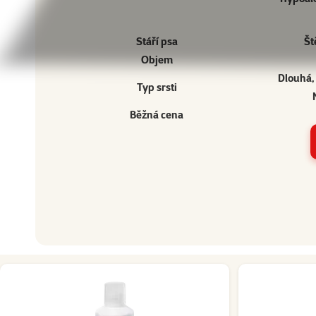
Stáří psa
Št
Objem
Dlouhá,
Typ srsti
Běžná cena
Ostatní