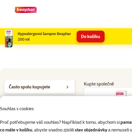
Hypoalergenní šampon Beaphar
Do košíku
200 ml
Kupte společně
Často spolu kupujete
Pochoutky pro psy
Souhlas s cookies
Proč potřebujeme váš souhlas? Například k tomu, abychom si
pamat
Hodno
co máte v košíku
, abyste snadno zjistili
stav objednávky
a nemuseli 