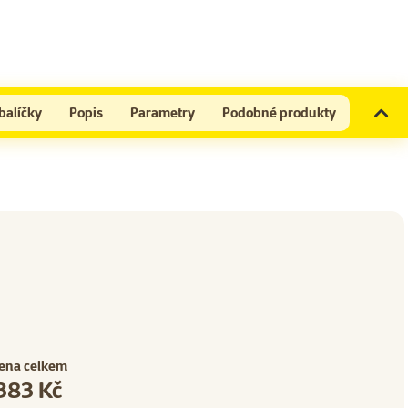
balíčky
Popis
Parametry
Podobné produkty
ena celkem
383 Kč
47