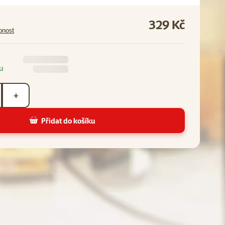
329 Kč
pnost
u
+
Přidat do košíku