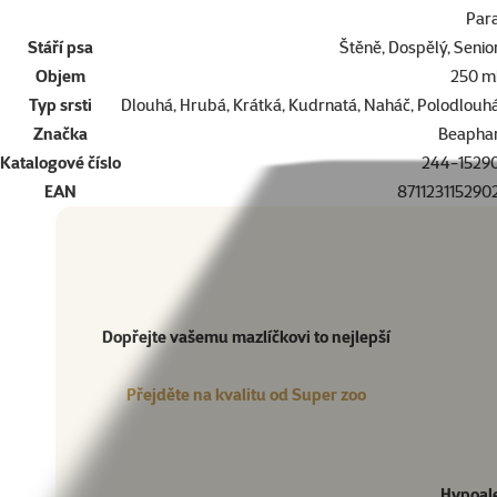
Par
Stáří psa
Štěně, Dospělý, Senio
Objem
250 m
Typ srsti
Dlouhá, Hrubá, Krátká, Kudrnatá, Naháč, Polodlouh
Značka
Beapha
Katalogové číslo
244-1529
EAN
871123115290
Dopřejte vašemu mazlíčkovi to nejlepší
Přejděte na kvalitu od Super zoo
Produkt
Dopřejte vašemu mazlíčkovi to nejlepší
Přejděte na kvalitu od Super zoo
Hypoal