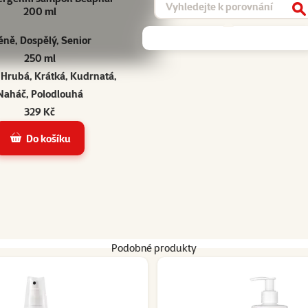
200 ml
V
ěně, Dospělý, Senior
250 ml
 Hrubá, Krátká, Kudrnatá,
Naháč, Polodlouhá
329 Kč
Do košíku
Podobné produkty