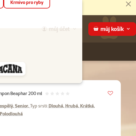
Krmivo pro ryby
Zav
můj
účet
můj
košík
Hledej
háme
Vložit do 
mpon Beaphar 200 ml
Hodnocení 0%
ospělý, Senior,
Typ srsti:
Dlouhá, Hrubá, Krátká,
 Polodlouhá