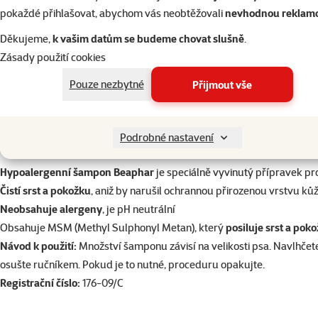
Hypoalergenní šampon
pokaždé přihlašovat, abychom vás neobtěžovali
nevhodnou reklam
200 ml
Děkujeme,
k vašim datům se budeme chovat slušně
.
329 Kč
Zásady použití cookies
do košík
Pouze nezbytné
Přijmout vše
Podrobné nastavení
superzoo.product.detail.content
Hypoalergenní šampon Beaphar
je speciálně vyvinutý přípravek pro
Čistí srst a pokožku
, aniž by narušil ochrannou přirozenou vrstvu ků
Neobsahuje alergeny
, je pH neutrální
Obsahuje MSM (Methyl Sulphonyl Metan), který
posiluje srst a pok
Návod k použití:
Množství šamponu závisí na velikosti psa. Navlhčete
osušte ručníkem. Pokud je to nutné, proceduru opakujte.
Registrační číslo:
176-09/C