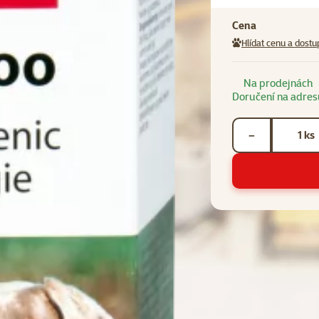
Cena
Hlídat cenu a dostu
Na prodejnách
Doručení na adres
Počet kusů *
ks
−