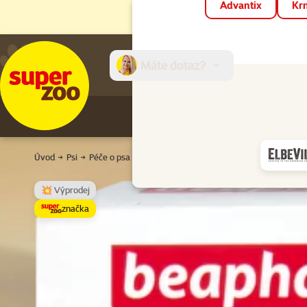
Advantix
Krm
Máte dotaz?
E-sh
Úvod
Psi
Péče o psa
Péče o srst
Šampony a kondicionéry
💥 Výprodej
značka