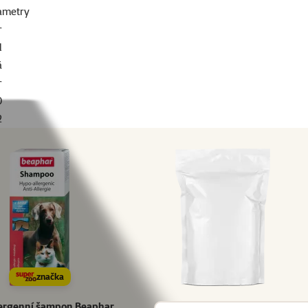
ametry
r
l
á
r
0
2
značka
ergenní šampon Beaphar
Vyhledat produkt