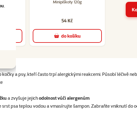
 Beaphar
Minipiškoty 120g
ou
.
Ko
54 Kč
u
do košíku
 kočky a psy, kteří často trpí alergickými reakcemi. Působí léčivě neb
že
ožku
a zvyšuje jejich
odolnost vůči alergenům
 srst psa teplou vodou a vmasírujte šampon. Zabraňte vniknutí do očí