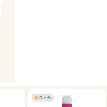
yhledat
💥 Výprodej