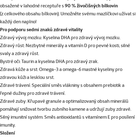
obsažené v lahodné receptuře s
90 % živočišných bílkovin
(z celkového obsahu bílkovin). Umožněte svému mazlíčkovi užívat si
každý den naplno!
Pro podporu sedmi znaků zdravé vitality
Zdravý vývoj mozku: Kyselina DHA pro zdravý vývoj mozku.
Zdravý růst: Nezbytné minerály a vitamín D pro pevné kosti, silné
svaly a zdravý růst.
Bystré oči: Taurin a kyselina DHA pro zdravý zrak.
Zdravá kůže a srst: Omega-3 a omega-6 mastné kyseliny pro
zdravou kůži a lesklou srst.
Zdravé trávení: Speciální směs vlákniny s obsahem prebiotik a
řepné dužiny pro zdravé trávení.
Zdravé zuby: Křupavé granule a optimalizovaný obsah minerálů
pomáhají snižovat tvorbu zubního kamene a udržují zuby zdravé.
Silný imunitní systém: Směs antioxidantů s vitamínem E pro posílení
imunity.
Složení