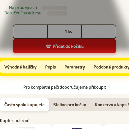
Na prodejnách
Doručení na adresu
Počet kusů *
ks
−
+
Přidat do košíku
Iams Cat Kitten Ocean Fish 10kg
Do košíku
Výhodné balíčky
Popis
Parametry
Podobné produkt
Na začátek stránky
Pro kompletní péči doporučujeme přikoupit
Často spolu kupujete
Stelivo pro kočky
Konzervy a kapsi
Kupte společně