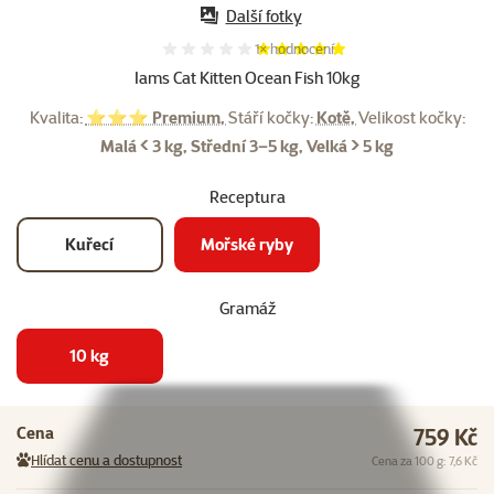
Další fotky
Hodnocení 100%, počet hodnocení:
1×
hodnocení
Iams Cat Kitten Ocean Fish 10kg
Kvalita:
⭐⭐⭐ Premium,
Stáří kočky:
Kotě,
Velikost kočky:
Malá < 3 kg, Střední 3–5 kg, Velká > 5 kg
Receptura
Kuřecí
Mořské ryby
Gramáž
10 kg
Cena
759 Kč
Hlídat cenu a dostupnost
Cena za 100 g: 7,6 Kč