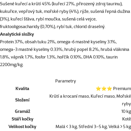
Sušené kuřecí a krůtí 45% (kuřecí 27%, přirozený zdroj taurinu),
kukuřice, vepřový tuk, mořské ryby (4%), rýže, sušená řepná dužina
(3%), kuřecí šťáva, rybí moučka, sušená celá vejce,
fruktooligosacharidy (0,70%), rybí tuk, chlorid draselný.
Analytické složky
Protein 37%, obsah tuku 21%, omega-6 mastné kyseliny 3.1%,
omega-3 mastné kyseliny 0.33%, hrubý popel 8.2%, hrubá vláknina
1.8%, vápník 1.7%, fosfor 1.3%, hořčík 0.10%, DHA 0.10%, taurin
2200mg/kg.
Parametry
Kvalita
⭐⭐⭐ Premium
Krůtí a krocaní maso, Kuřecí maso, Mořské
Složení
ryby
Gramáž
10 kg
Stáří kočky
Kotě
Velikost kočky
Malá < 3 kg, Střední 3–5 kg, Velká > 5 kg