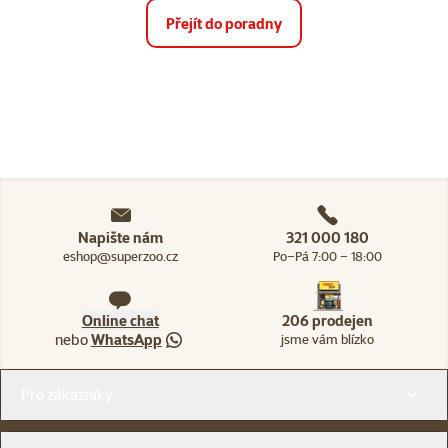
Přejít do poradny
Napište nám
321 000 180
eshop@superzoo.cz
Po–Pá 7:00 – 18:00
Online chat
206 prodejen
nebo
WhatsApp
jsme vám blízko
Menu v patičce
Pro zákazníky