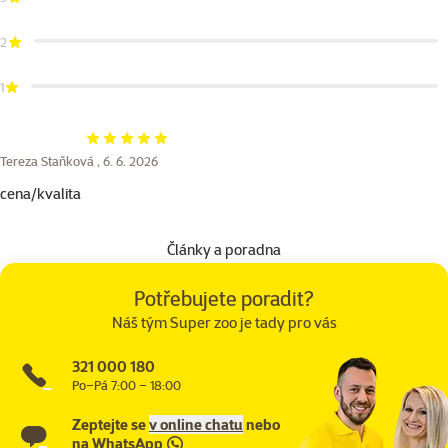
2
1
Hodnocení 100%
Tereza Staňková ,
6. 6. 2026
cena/kvalita
Články a poradna
Potřebujete poradit?
Náš tým Super zoo je tady pro vás
321 000 180
Po–Pá 7:00 – 18:00
Zeptejte se
v online chatu
nebo
na
WhatsApp