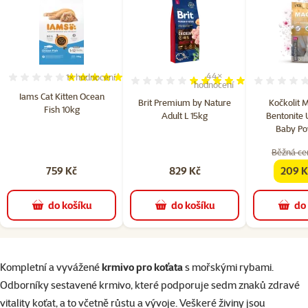
44×
1×
hodnocení
Hodnocení 100%, počet hodnocení: 1
Hodnocení 97%, počet hodn
hodnocení
Iams Cat Kitten Ocean
Brit Premium by Nature
Kočkolit M
Fish 10kg
Adult L 15kg
Bentonite 
Baby Po
Běžná ce
759 Kč
829 Kč
209 K
famil
do košíku
do košíku
do
superzoo.product.detail.content
Kompletní a vyvážené
krmivo pro koťata
s mořskými rybami.
Odborníky sestavené krmivo, které podporuje sedm znaků zdravé
vitality koťat, a to včetně růstu a vývoje. Veškeré živiny jsou