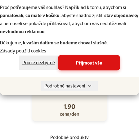
Iams Cat Kitten Ocean Fish 10kg
Proč potřebujeme váš souhlas? Například k tomu, abychom si
pamatovali, co máte v košíku
, abyste snadno zjistili
stav objednávky
a nemuseli se pokaždé přihlašovat, abychom vás neobtěžovali
nevhodnou reklamou
.
Váha kočky
Děkujeme,
k vašim datům se budeme chovat slušně
.
Zásady použití cookies
Pouze nezbytné
Přijmout vše
25 g
Podrobné nastavení
krmiva/den
1.90
cena/den
Podobné produkty