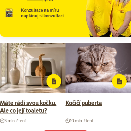
Konzultace na míru
naplánuj si konzultaci
Máte rádi svou kočku.
Kočičí puberta
Ale co její toaletu?
3 min. čtení
10 min. čtení