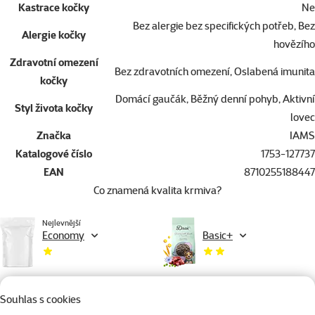
Kastrace kočky
Ne
Bez alergie bez specifických potřeb, Bez
Alergie kočky
hovězího
Zdravotní omezení
Bez zdravotních omezení, Oslabená imunita
kočky
Domácí gaučák, Běžný denní pohyb, Aktivní
Styl života kočky
lovec
Značka
IAMS
Katalogové číslo
1753-127737
EAN
8710255188447
Co znamená kvalita krmiva?
Nejlevnější
Economy
Basic+
Souhlas s cookies
Výpočet denní krmné dávky