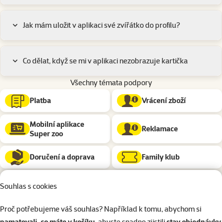
Jak mám uložit v aplikaci své zvířátko do profilu?
Co dělat, když se mi v aplikaci nezobrazuje kartička
Všechny témata podpory
Podkategorie
Platba
Vrácení zboží
Mobilní aplikace
Reklamace
Super zoo
Doručení a doprava
Family klub
Chovatelský klub
Objednávka
Souhlas s cookies
Nová mobilní aplikace
Proč potřebujeme váš souhlas? Například k tomu, abychom si
Zboží a zvířata
Super zoo
pamatovali, co máte v košíku
, abyste snadno zjistili
stav objednávky