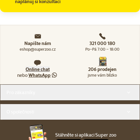
naplánuj si konzultaci
Napište nám
321 000 180
eshop@superzoo.cz
Po–Pá 7:00 – 18:00
Online chat
206 prodejen
nebo
WhatsApp
jsme vám blízko
Menu v patičce
Pro zákazníky
O společnosti
Stáhněte si aplikaci Super zoo