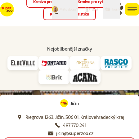
Krmivo pro ptáky
Krmivo pro ryby
můj
můj
Máte dotaz?
košík
účet
men
Krmivo pro teraristiku
Hled
Nejoblíbenější značky
virtuální prohlídka
prodejny
Jičín
Riegrova 1263, Jičín, 506 01, Královehradecký kraj
497 770 241
jicin@superzoo.cz