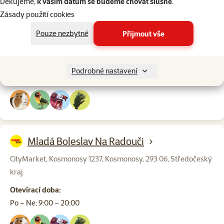
Děkujeme,
k vašim datům se budeme chovat slušně
.
Zásady použití cookies
Mladá Boleslav
Pouze nezbytné
Přijmout vše
NC Olympia, Jičínská 1350, Mladá Boleslav, 293 01,
Středočeský kraj
Otevírací doba:
Podrobné nastavení
Po – Ne: 9:00 – 20:00
Mladá Boleslav Na Radouči
CityMarket, Kosmonosy 1237, Kosmonosy, 293 06, Středočeský
kraj
Otevírací doba:
Po – Ne: 9:00 – 20:00