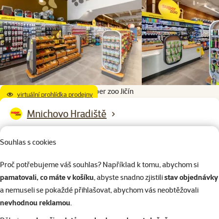
Super zoo Jičín
virtuální prohlídka prodejny
Mnichovo Hradiště
Víta Nejedlého 1618, Mnichovo Hradiště, 295 01, Středočeský
Souhlas s cookies
kraj
Otevírací doba:
Proč potřebujeme váš souhlas? Například k tomu, abychom si
Po – Ne: 8:00 – 19:00
pamatovali, co máte v košíku
, abyste snadno zjistili
stav objednávky
a nemuseli se pokaždé přihlašovat, abychom vás neobtěžovali
nevhodnou reklamou
.