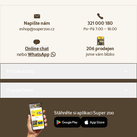
Napište nám
321 000 180
eshop@superzoo.cz
Po–Pá 7:00 – 18:00
Online chat
206 prodejen
nebo
WhatsApp
jsme vám blízko
Menu v patičce
Pro zákazníky
O společnosti
Stáhněte si aplikaci Super zoo