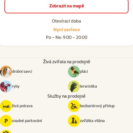
Zobrazit na mapě
Otevírací doba
Nyní zavřeno
Po – Ne: 9:00 – 20:00
Živá zvířata na prodejně
drobní savci
ptáci
ryby
teraristika
Služby na prodejně
živá potrava
bezbariérový přístup
snadné parkování
zvířátka vítána