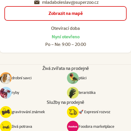
mladaboleslav@superzoo.cz
Zobrazit na mapě
Otevírací doba
Nyní otevřeno
Po – Ne: 9:00 – 20:00
Živá zvířata na prodejně
drobní savci
ptáci
ryby
teraristika
Služby na prodejně
gravírování známek
🚀 Expresní rozvoz
živá potrava
Foodora marketplace