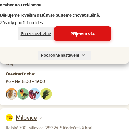
Otevírací doba:
nevhodnou reklamou
.
Po – Ne: 9:00 – 20:00
Děkujeme,
k vašim datům se budeme chovat slušně
.
Zásady použití cookies
Pouze nezbytné
Přijmout vše
Mnichovo Hradiště
Podrobné nastavení
Víta Nejedlého 1618, Mnichovo Hradiště, 295 01, Středočeský
kraj
Otevírací doba:
Po – Ne: 8:00 – 19:00
Milovice
Italská 700, Milovice, 289 24, Středočeský kraj