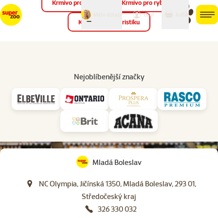
Krmivo pro ptáky
Krmivo pro ryby
můj
můj
Máte dotaz?
košík
účet
men
Krmivo pro teraristiku
Hled
Nejoblíbenější značky
virtuální prohlídka
prodejny
Mladá Boleslav
NC Olympia, Jičínská 1350, Mladá Boleslav, 293 01,
Středočeský kraj
326 330 032