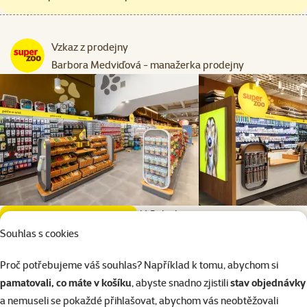
Vzkaz z prodejny
Barbora Medviďová - manažerka prodejny
Mladá Boleslav
virtuální prohlídka prodejny
Souhlas s cookies
Mladá Boleslav Na Radouči
Proč potřebujeme váš souhlas? Například k tomu, abychom si
CityMarket, Kosmonosy 1237, Kosmonosy, 293 06, Středočeský
pamatovali, co máte v košíku
, abyste snadno zjistili
stav objednávky
kraj
a nemuseli se pokaždé přihlašovat, abychom vás neobtěžovali