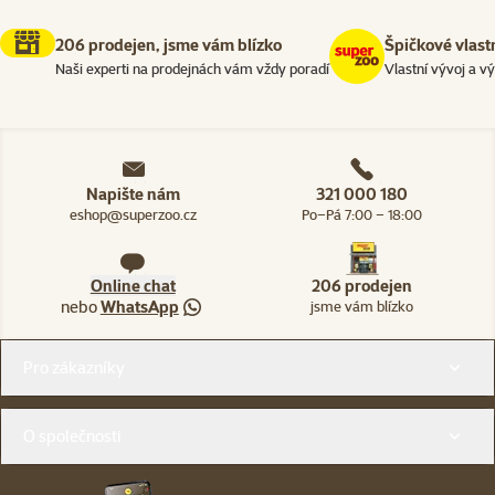
206 prodejen, jsme vám blízko
Špičkové vlast
Naši experti na prodejnách vám vždy poradí
Vlastní vývoj a v
Napište nám
321 000 180
eshop@superzoo.cz
Po–Pá 7:00 – 18:00
Online chat
206 prodejen
nebo
WhatsApp
jsme vám blízko
Menu v patičce
Pro zákazníky
O společnosti