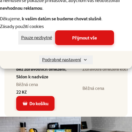
0 - 100 g
a nemuseli se pokaždé přihlašovat, abychom vás neobtěžovali
Kastrace kočky
nevhodnou reklamou
.
Kastrace kočky
Ano
Děkujeme,
k vašim datům se budeme chovat slušně
.
Alergie kočky
Zásady použití cookies
Bez alergie bez
Pouze nezbytné
Přijmout vše
specifických potřeb, Bez
Alergie kočky
lepku, Bez obilovin, Bez
sóji, Bez vajec
Podrobné nastavení
Zdravotní omezení kočky
Bez zdravotních omezení,
Zdravotní omezení kočky
Sklon k nadváze
Běžná cena
Běžná cena
22 Kč
Do košíku