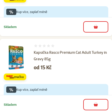
%
Kup více, zaplať méně
Skladem
do košíku
Hodnocení 0%
Kapsička Rasco Premium Cat Adult Turkey in
Gravy 85g
Cena
od 15 Kč
značka
%
Kup více, zaplať méně
Skladem
do košíku