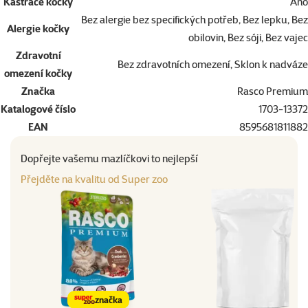
Kastrace kočky
Ano
Bez alergie bez specifických potřeb, Bez lepku, Bez
Alergie kočky
obilovin, Bez sóji, Bez vajec
Zdravotní
Bez zdravotních omezení, Sklon k nadváze
omezení kočky
Značka
Rasco Premium
Katalogové číslo
1703-13372
EAN
8595681811882
Dopřejte vašemu mazlíčkovi to nejlepší
Přejděte na kvalitu od Super zoo
značka