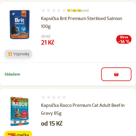
1×
hodnocení
Hodnocení 60%, počet hodnocení: 1
Kapsička Brit Premium Sterilised Salmon
100g
Původní cena
25 Kč
Sleva
Cena
21 Kč
-16 %
💥 Výprodej
Skladem
do košíku
Hodnocení 0%
Kapsička Rasco Premium Cat Adult Beef in
Gravy 85g
Cena
od 15 Kč
značka