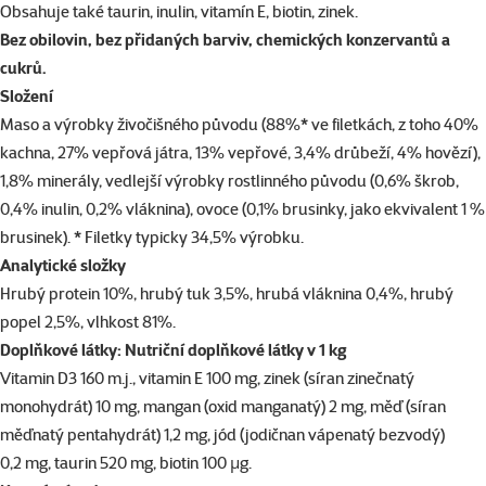
Obsahuje také taurin, inulin, vitamín E, biotin, zinek.
Bez obilovin, bez přidaných barviv, chemických konzervantů a
cukrů.
Složení
Maso a výrobky živočišného původu (88%* ve filetkách, z toho 40%
kachna, 27% vepřová játra, 13% vepřové, 3,4% drůbeží, 4% hovězí),
1,8% minerály, vedlejší výrobky rostlinného původu (0,6% škrob,
0,4% inulin, 0,2% vláknina), ovoce (0,1% brusinky, jako ekvivalent 1 %
brusinek). * Filetky typicky 34,5% výrobku.
Analytické složky
Hrubý protein 10%, hrubý tuk 3,5%, hrubá vláknina 0,4%, hrubý
popel 2,5%, vlhkost 81%.
Doplňkové látky: Nutriční doplňkové látky v 1 kg
Vitamin D3 160 m.j., vitamin E 100 mg, zinek (síran zinečnatý
monohydrát) 10 mg, mangan (oxid manganatý) 2 mg, měď (síran
měďnatý pentahydrát) 1,2 mg, jód (jodičnan vápenatý bezvodý)
0,2 mg, taurin 520 mg, biotin 100 μg.