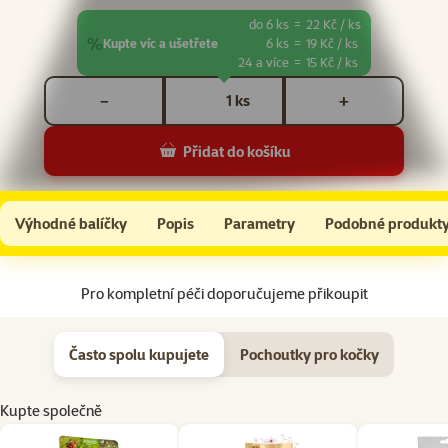
do 6 ks
=
22 Kč / ks
%
Kupte víc a ušetřete
6 ks
=
19 Kč / ks
24 a více
=
15 Kč / ks
Počet kusů *
ks
−
+
Přidat do košíku
Kapsička Rasco Premium Cat Adult Sterilized Duck in Gravy 85g
Do košíku
Výhodné balíčky
Popis
Parametry
Podobné produkt
Na začátek stránky
Pro kompletní péči doporučujeme přikoupit
Často spolu kupujete
Pochoutky pro kočky
Kupte společně