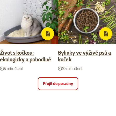
Život s kočkou:
Bylinky ve výživě psů a
ekologicky a pohodlně
koček
5 min. čtení
10 min. čtení
Přejít do poradny