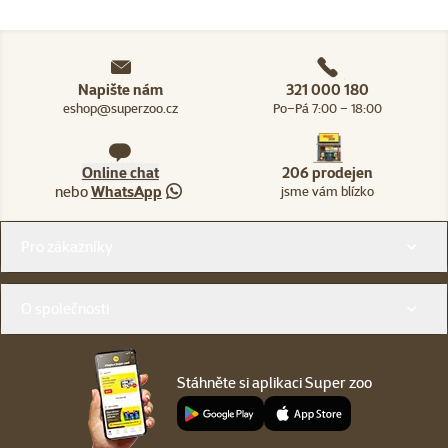
Napište nám
321 000 180
eshop@superzoo.cz
Po–Pá 7:00 – 18:00
Online chat
206 prodejen
nebo
WhatsApp
jsme vám blízko
Menu v patičce
Pro zákazníky
O společnosti
Stáhněte si aplikaci Super zoo