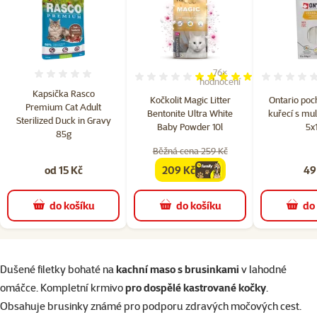
76×
Hodnocení 0%
Hodnocení 97%, počet hodn
hodnocení
Kapsička Rasco
Kočkolit Magic Litter
Ontario poch
Premium Cat Adult
Bentonite Ultra White
kuřecí s mu
Sterilized Duck in Gravy
Baby Powder 10l
5x
85g
Běžná cena 259 Kč
od 15 Kč
209 Kč
49
family
cena
do košíku
do košíku
do
superzoo.product.detail.content
Dušené filetky bohaté na
kachní maso s brusinkami
v lahodné
omáčce. Kompletní krmivo
pro dospělé kastrované kočky
.
Obsahuje brusinky známé pro podporu zdravých močových cest.