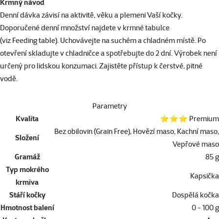
Krmný návod
Denní dávka závisí na aktivitě, věku a plemeni Vaší kočky.
Doporučené denní množství najdete v krmné tabulce
(viz Feeding table). Uchovávejte na suchém a chladném místě. Po
otevření skladujte v chladničce a spotřebujte do 2 dní. Výrobek není
určený pro lidskou konzumaci. Zajistěte přístup k čerstvé, pitné
vodě.
Parametry
Kvalita
⭐⭐⭐ Premium
Bez obilovin (Grain Free), Hovězí maso, Kachní maso,
Složení
Vepřové maso
Gramáž
85 g
Typ mokrého
Kapsička
krmiva
Stáří kočky
Dospělá kočka
Hmotnost balení
0 - 100 g