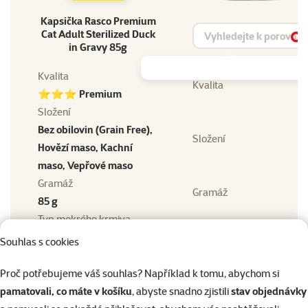
Kapsička Rasco Premium
Vyhledat produkt
Cat Adult Sterilized Duck
Vy
in Gravy 85g
Kvalita
Kvalita
⭐⭐⭐ Premium
Složení
Bez obilovin (Grain Free),
Složení
Hovězí maso, Kachní
maso, Vepřové maso
Gramáž
Gramáž
85 g
Typ mokrého krmiva
Typ mokrého krmiva
Kapsička
Souhlas s cookies
Stáří kočky
Stáří kočky
Dospělá kočka
Proč potřebujeme váš souhlas? Například k tomu, abychom si
Hmotnost balení
pamatovali, co máte v košíku
, abyste snadno zjistili
stav objednávky
Hmotnost balení