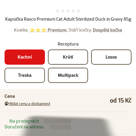
Hodnocení 0%
Kapsička Rasco Premium Cat Adult Sterilized Duck in Gravy 85g
Kvalita:
⭐⭐⭐ Premium,
Stáří kočky:
Dospělá kočka
Receptura
Kachní
Krůtí
Losos
Treska
Multipack
Cena
od 15 Kč
Hlídat cenu a dostupnost
Na prodejnách
Doručení na adresu