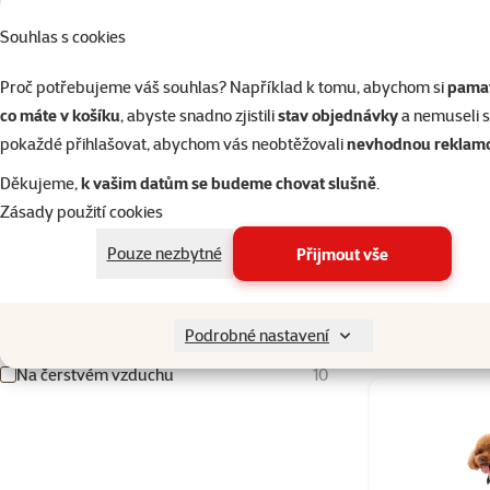
Barva
Souhlas s cookies
Modrá
Růžová
Světle šedá
Tmavě modrá
Tmavě šedá
Černá
Černá/stříbrná
Červená
Šedá
Proč potřebujeme váš souhlas? Například k tomu, abychom si
pamat
Nosnost
co máte v košíku
, abyste snadno zjistili
stav objednávky
a nemuseli 
pokaždé přihlašovat, abychom vás neobtěžovali
nevhodnou reklam
Děkujeme,
k vašim datům se budeme chovat slušně
.
Kočárek Ke
15000g
24000g
Zásady použití cookies
Pouze nezbytné
Přijmout vše
Produkty v akci
Kočárky pro psy
17
Skladem
Doprava zd
Výprodej 50 %
1
Podrobné nastavení
Na čerstvém vzduchu
10