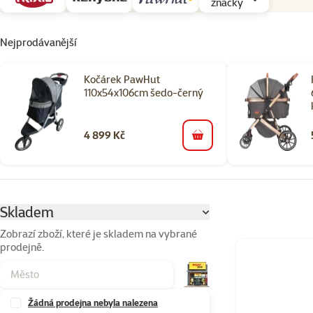
značky
Nejprodávanější
Kočárek PawHut
110x54x106cm šedo-černý
4 899 Kč
do košíku
Parametrický filtr
Vybrané filtry
Skladem
Zobrazí zboží, které je skladem na vybrané
prodejně.
Produkty v kateg
Žádná prodejna nebyla nalezena