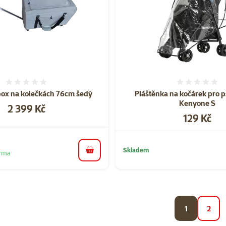
Hodnocení 0%
Hodnoce
box na kolečkách 76cm šedý
Pláštěnka na kočárek pro p
Kenyone S
Cena
2 399 Kč
Cena
129 Kč
Skladem
arma
do košíku
1
2