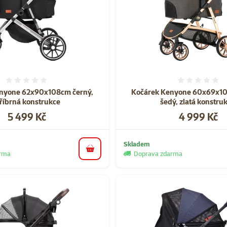
Hodnocení 0%
Hodnoce
nyone 62x90x108cm černý,
Kočárek Kenyone 60x69x1
tříbrná konstrukce
šedý, zlatá konstrukc
Cena
Cena
5 499 Kč
4 999 Kč
Skladem
do košíku
arma
Doprava zdarma