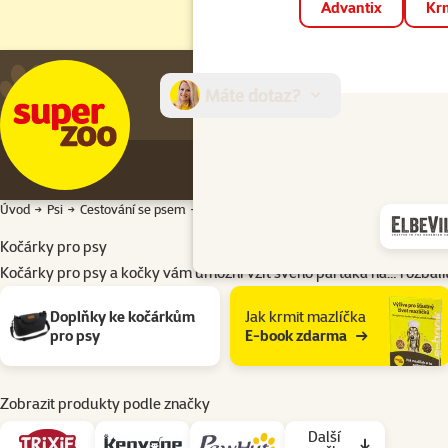
Advantix
Krm
Máte dotaz?
E-sh
Úvod
Psi
Cestování se psem
Kočárky pro psy
Kočárky pro psy
Kočárky pro psy a kočky vám umožní vzít svého parťáka na…
rozbali
Podkategorie
Doplňky ke kočárkům
Jak krmit mazlíčka
pro psy
E-book zdarma
Zobrazit produkty podle značky
Další