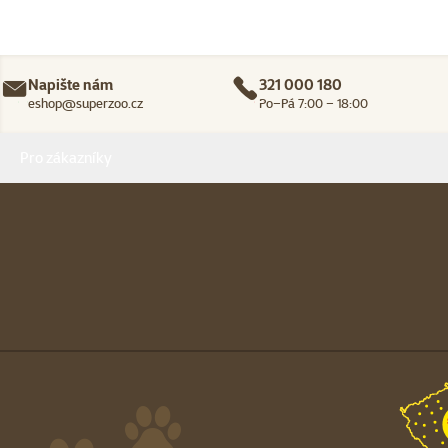
Napište nám
321 000 180
eshop@superzoo.cz
Po–Pá 7:00 – 18:00
Menu v patičce
Pro zákazníky