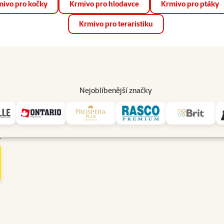
ivo pro kočky
Krmivo pro hlodavce
Krmivo pro ptáky
📱 Stáhněte si novou aplikaci Super zoo.
Více informací
Krmivo pro teraristiku
op
Akce a slevy
Prodejny
Služby
Poradna
Pomá
206
Nejoblíbenější značky
t