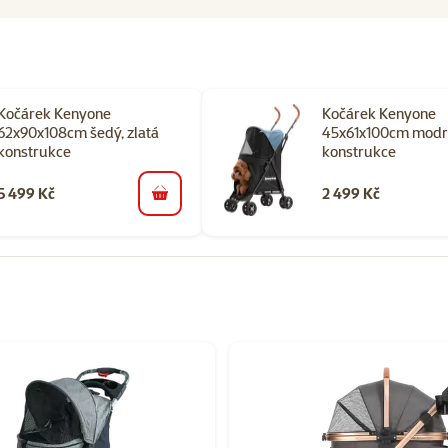
Kočárek Kenyone
Kočárek Kenyone
62x90x108cm šedý, zlatá
45x61x100cm modrý
konstrukce
konstrukce​
5 499 Kč
2 499 Kč
do košíku
orii Kočárky pro psy