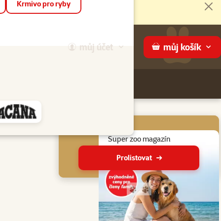
Krmivo pro ryby
Zav
můj
účet
můj
košík
Hledej
háme
Aktuální akce
Suprovky v aplikaci
Super zoo magazín
Více informací
Prolistovat
Přejít na stranu 1
Přejít na stranu 2