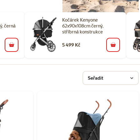
Kočárek Kenyone
, černá
62x90x108cm černý,
stříbrná konstrukce
5 499 Kč
do košíku
do košíku
Seřadit