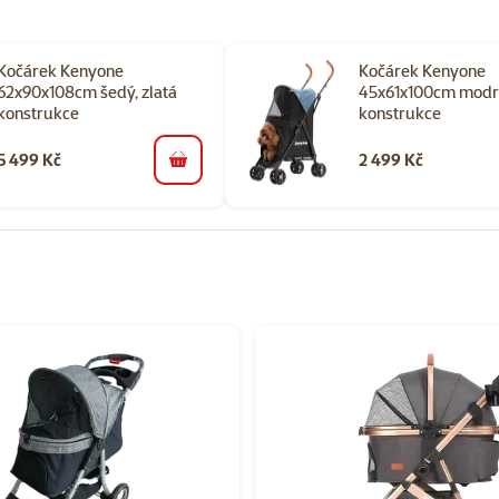
Kočárek Kenyone
Kočárek Kenyone
62x90x108cm šedý, zlatá
45x61x100cm modrý
konstrukce
konstrukce​
5 499 Kč
2 499 Kč
do košíku
orii Kočárky pro psy