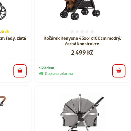
cení
í 100%, počet hodnocení: 1
Hodnocení 0%
 šedý, zlatá
Kočárek Kenyone 45x61x100cm modrý,
černá konstrukce​
Cena
2 499 Kč
Skladem
do košíku
do koš
Doprava zdarma