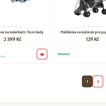
Hodnocení 0%
Hodnoce
box na kolečkách 76cm šedý
Pláštěnka na kočárek pro ps
Cena
Cena
2 399 Kč
129 Kč
Skladem
do košíku
arma
1
2