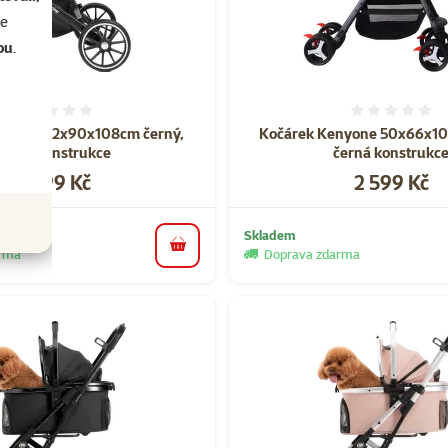
se
ou
.
Hodnocení 0%
Hodnoce
nyone 62x90x108cm černý,
Kočárek Kenyone 50x66x10
černá konstrukce
černá konstrukce
Cena
Cena
5 499 Kč
2 599 Kč
Skladem
do košíku
arma
Doprava zdarma