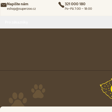
Napište nám
321 000 180
eshop@superzoo.cz
Po–Pá 7:00 – 18:00
Menu v patičce
Pro zákazníky