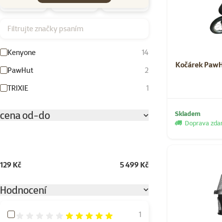
Filtrujte značky psaním
Kenyone
14
Kočárek PawH
PawHut
2
TRIXIE
1
cena od-do
Skladem
Doprava zd
129 Kč
5 499 Kč
Hodnocení
Hodnocení 100%
1