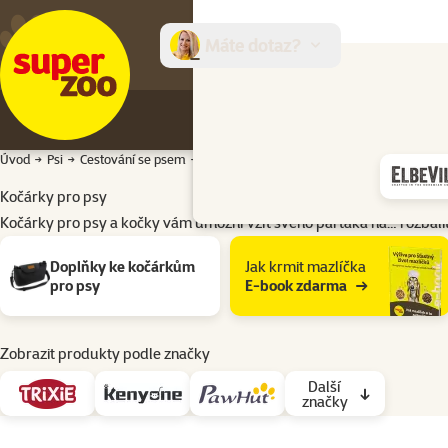
Máte dotaz?
E-sh
Úvod
Psi
Cestování se psem
Kočárky pro psy
Kočárky pro psy
Kočárky pro psy a kočky vám umožní vzít svého parťáka na…
rozbali
Podkategorie
Doplňky ke kočárkům
Jak krmit mazlíčka
pro psy
E-book zdarma
Zobrazit produkty podle značky
Další
značky