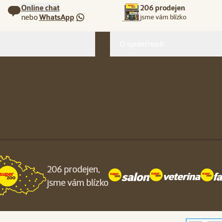
Online chat
206 prodejen
nebo
WhatsApp
jsme vám blízko
O společnosti
206 prodejen,
jsme vám blízko