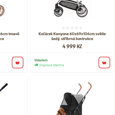
ní 0%
Hodnocení 0%
06cm tmavě
Kočárek Kenyone 60x69x106cm světle
e ​
šedý, stříbrná kontrukce
Cena
4 999 Kč
Skladem
do košíku
do koš
Doprava zdarma