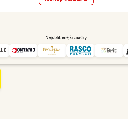
op
Akce a slevy
Prodejny
Služby
Poradna
Pomá
206
Nejoblíbenější značky
t