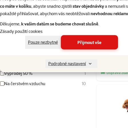
Červená
Šedá
co máte v košíku
, abyste snadno zjistili
stav objednávky
a nemuseli 
Nosnost
pokaždé přihlašovat, abychom vás neobtěžovali
nevhodnou reklam
Děkujeme,
k vašim datům se budeme chovat slušně
.
Zásady použití cookies
Kočárek Ke
15000g
24000g
Pouze nezbytné
Přijmout vše
Produkty v akci
Kočárky pro psy
17
Podrobné nastavení
Skladem
Doprava zd
Výprodej 50 %
1
Na čerstvém vzduchu
10