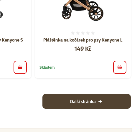
ní 0%
Hodnocení 0%
y Kenyone S
Pláštěnka na kočárek pro psy Kenyone L
Cena
149 Kč
Skladem
do košíku
do koš
Další stránka