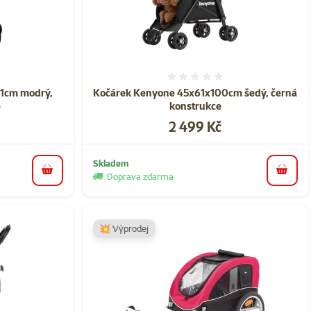
ní 0%
Hodnocení 0%
1cm modrý,
Kočárek Kenyone 45x61x100cm šedý, černá
​
konstrukce​
Cena
2 499 Kč
Skladem
do košíku
do koš
Doprava zdarma
💥 Výprodej