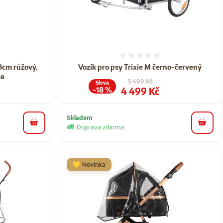
ní 0%
Hodnocení 0%
3cm růžový,
Vozík pro psy Trixie M černo-červený
ce
Původní cena
5 499 Kč
Sleva
Cena
4 499 Kč
-18 %
Skladem
do košíku
do koš
Doprava zdarma
💛 Novinka