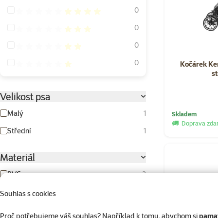
Hodnocení 80%
0
Hodnocení 60%
0
Hodnocení 40%
0
Hodnocení 20%
0
Kočárek Ke
s
Velikost psa
Malý
1
Skladem
Doprava zd
Střední
1
Materiál
PVC
2
Souhlas s cookies
Barva
Proč potřebujeme váš souhlas? Například k tomu, abychom si
pamat
Modrá
Růžová
Světle šedá
Tmavě modrá
Tmavě šedá
Černá
Černá/stříbrná