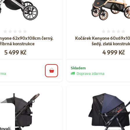
Hodnocení 0%
Hodnoce
nyone 62x90x108cm černý,
Kočárek Kenyone 60x69x1
tříbrná konstrukce
šedý, zlatá konstrukc
Cena
Cena
5 499 Kč
4 999 Kč
Skladem
do košíku
arma
Doprava zdarma
ovali,