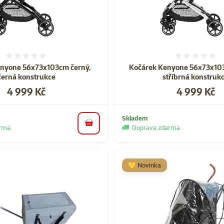
Hodnocení 0%
Hodnoce
nyone 56x73x103cm černý,
Kočárek Kenyone 56x73x10
černá konstrukce​
stříbrná konstruk
Cena
Cena
4 999 Kč
4 999 Kč
Skladem
do košíku
arma
Doprava zdarma
💛 Novinka