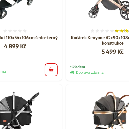
1×
hodno
Hodnocení 0%
Hodnocen
ut 110x54x106cm šedo-černý
Kočárek Kenyone 62x90x108cm
konstrukce
Cena
4 899 Kč
Cena
5 499 Kč
Skladem
arma
do košíku
Doprava zdarma