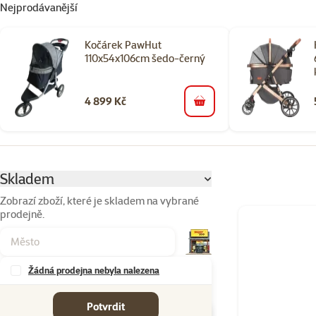
Nejprodávanější
Kočárek PawHut
110x54x106cm šedo-černý
4 899 Kč
do košíku
Parametrický filtr
Vybrané filtry
Skladem
Zobrazí zboží, které je skladem na vybrané
prodejně.
Produkty v kateg
Žádná prodejna nebyla nalezena
Značky
Potvrdit