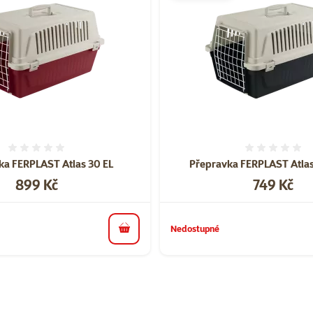
Hodnocení 0%
Hodnoce
ka FERPLAST Atlas 30 EL
Přepravka FERPLAST Atlas
Cena
Cena
899 Kč
749 Kč
Nedostupné
do košíku