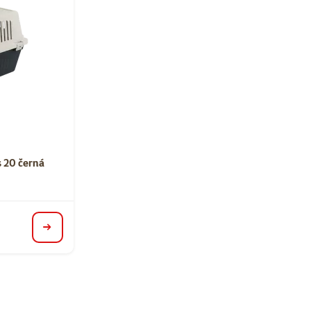
ní 0%
 20 černá
detail