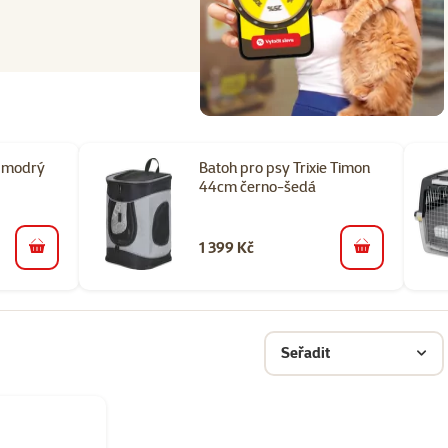
0 modrý
Batoh pro psy Trixie Timon
44cm černo-šedá
1 399 Kč
do košíku
do košíku
Seřadit