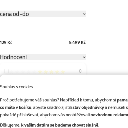
cena od-do
129 Kč
5 499 Kč
Hodnocení
Hodnocení 100%
0
Hodnocení 80%
0
Souhlas s cookies
Hodnocení 60%
0
Proč potřebujeme váš souhlas? Například k tomu, abychom si
pamat
Hodnocení 40%
0
co máte v košíku
, abyste snadno zjistili
stav objednávky
a nemuseli 
Hodnocení 20%
0
pokaždé přihlašovat, abychom vás neobtěžovali
nevhodnou reklam
Děkujeme,
k vašim datům se budeme chovat slušně
.