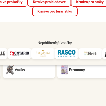
ivo pro kočky
Krmivo pro hlodavce
Krmivo pro ptáky
📱 Stáhněte si novou aplikaci Super zoo.
Více informací
Krmivo pro teraristiku
op
Akce a slevy
Prodejny
Služby
Poradna
Pomá
206
Nejoblíbenější značky
arva: Multicolor
Vozíky
Feromony