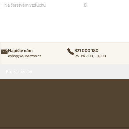
Na čerstvém vzduchu
0
Napište nám
321 000 180
eshop@superzoo.cz
Po–Pá 7:00 – 18:00
Menu v patičce
Pro zákazníky