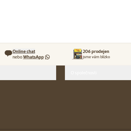
Online chat
206 prodejen
nebo
WhatsApp
jsme vám blízko
O společnosti