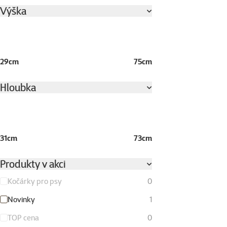
Výška
29cm
75cm
Hloubka
31cm
73cm
Produkty v akci
Kočárky pro psy
0
Novinky
1
TOP cena
0