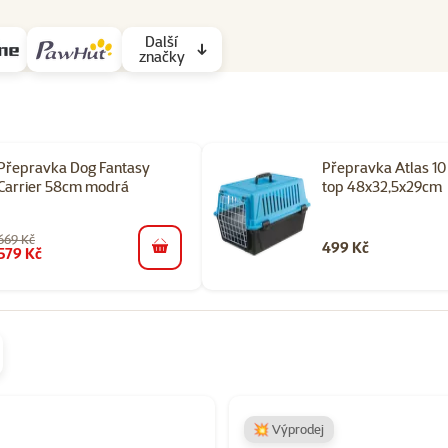
Další
značky
Přepravka Dog Fantasy
Přepravka Atlas 1
Carrier 58cm modrá
top 48x32,5x29cm
669 Kč
499 Kč
579 Kč
do košíku
orii Cestování s kočkou - přepravky, tašky
💥 Výprodej