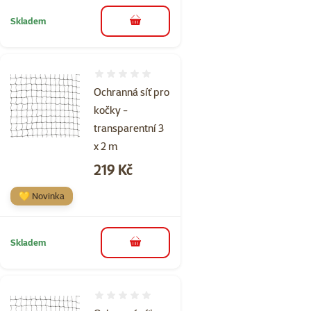
Skladem
do košíku
Hodnocení 0%
Ochranná síť pro
kočky -
transparentní 3
x 2 m
Cena
219 Kč
💛 Novinka
Skladem
do košíku
Hodnocení 0%