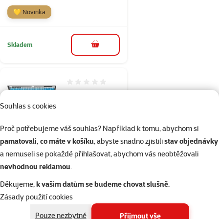
💛 Novinka
Skladem
do košíku
Hodnocení 0%
Ochranná síť
Souhlas s cookies
Trixie
nastavitelná
Proč potřebujeme váš souhlas? Například k tomu, abychom si
horní a spodní
pamatovali, co máte v košíku
, abyste snadno zjistili
stav objednávky
část 75–125 × 16
a nemuseli se pokaždé přihlašovat, abychom vás neobtěžovali
cm bílá
nevhodnou reklamou
.
Cena
269 Kč
Děkujeme,
k vašim datům se budeme chovat slušně
.
💛 Novinka
Zásady použití cookies
Pouze nezbytné
Přijmout vše