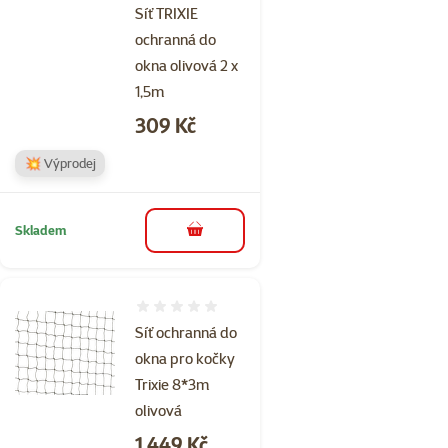
Síť TRIXIE
ochranná do
okna olivová 2 x
1,5m
Cena
309 Kč
💥 Výprodej
Skladem
do košíku
Hodnocení 0%
Síť ochranná do
okna pro kočky
Trixie 8*3m
olivová
Cena
1 449 Kč