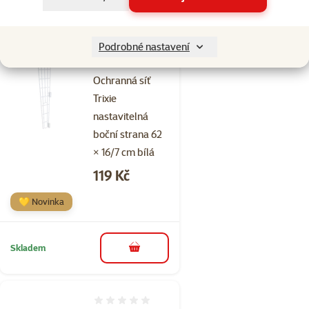
Skladem
do košíku
Podrobné nastavení
Hodnocení 0%
Ochranná síť
Trixie
nastavitelná
boční strana 62
× 16/7 cm bílá
Cena
119 Kč
💛 Novinka
Skladem
do košíku
Hodnocení 0%