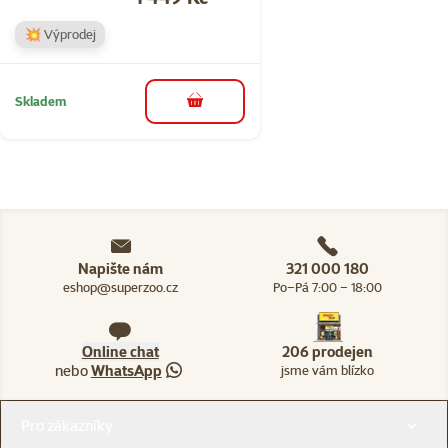
💥 Výprodej
Skladem
do košíku
Napište nám
321 000 180
eshop@superzoo.cz
Po–Pá 7:00 – 18:00
Online chat
206 prodejen
nebo
WhatsApp
jsme vám blízko
Menu v patičce
Pro zákazníky