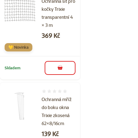
Ochranná síť pro
kočky Trixie
transparentní 4
× 3 m
Cena
369 Kč
💛 Novinka
Skladem
do košíku
Hodnocení 0%
Ochranná mříž
do boku okna
Trixie zkosená
62×8/16cm
Cena
139 Kč