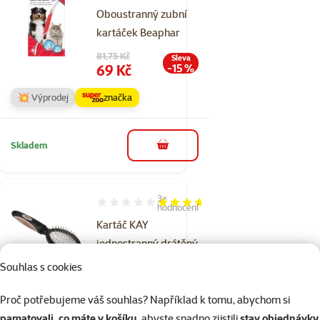
Oboustranný zubní
kartáček Beaphar
Původní cena
81,75 Kč
Sleva
Cena
69 Kč
-15 %
💥 Výprodej
značka
Skladem
do košíku
3×
Hodnocení 73%, počet hodnocení: 3
hodnocení
Kartáč KAY
jednostranný drátěný
kulatý S
Souhlas s cookies
Původní cena
144 Kč
Sleva
Cena
28 Kč
-80 %
Proč potřebujeme váš souhlas? Například k tomu, abychom si
pamatovali, co máte v košíku
, abyste snadno zjistili
stav objednávky