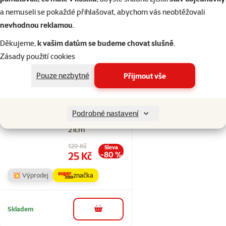
💥 Výprodej
značka
a nemuseli se pokaždé přihlašovat, abychom vás neobtěžovali
nevhodnou reklamou
.
Skladem
do košíku
Děkujeme,
k vašim datům se budeme chovat slušně
.
Zásady použití cookies
Pouze nezbytné
Přijmout vše
Hodnocení 0%
Kartáč Dog
Fantasy
Podrobné nastavení
oboustranný M
21cm
Původní cena
129 Kč
Sleva
Cena
25 Kč
-80 %
💥 Výprodej
značka
Skladem
do košíku