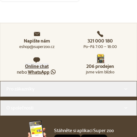
Napište nám
321 000 180
eshop@superzoo.cz
Po–Pá 7:00 – 18:00
Online chat
206 prodejen
nebo
WhatsApp
jsme vám blízko
Menu v patičce
Pro zákazníky
O společnosti
Stáhněte si aplikaci Super zoo