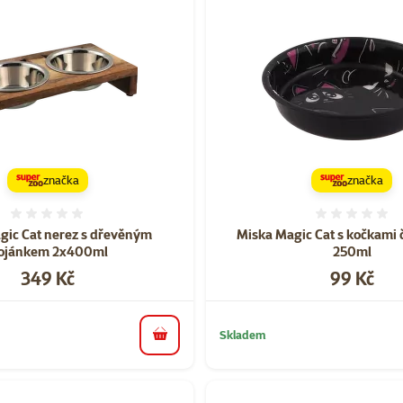
značka
značka
Hodnocení 0%
Hodnoce
gic Cat nerez s dřevěným
Miska Magic Cat s kočkami
tojánkem 2x400ml
250ml
Cena
Cena
349 Kč
99 Kč
Skladem
do košíku