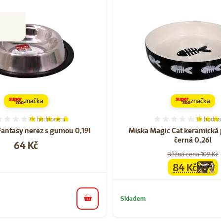
značka
značka
7×
hodnocení
3×
hodno
Hodnocení 94%, počet hodnocení: 7
Hodnocen
antasy nerez s gumou 0,19l
Miska Magic Cat keramická 
černá 0,26l
Cena
64 Kč
Běžná cena 109 Kč
84 Kč
family
cen
Skladem
do košíku