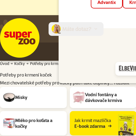
Advantix
Krm
Máte dotaz?
E-sh
Úvod
Kočky
Potřeby pro krmení
Potřeby pro krmení koček
Mezi chovatelské potřeby pro kočky patří také doplňky.…
rozbalit
Podkategorie
Vodní fontány a
Misky
dávkovače krmiva
Mléko pro koťata a
Jak krmit mazlíčka
kočky
E-book zdarma