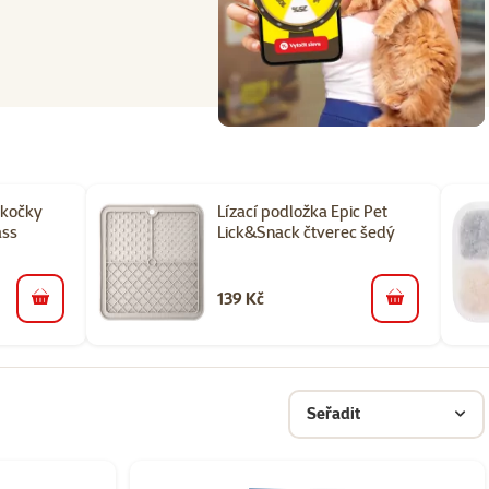
 kočky
Lízací podložka Epic Pet
ass
Lick&Snack čtverec šedý
139 Kč
do košíku
do košíku
Seřadit