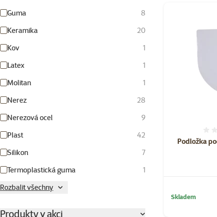
Guma
8
Keramika
20
Kov
1
Latex
1
Molitan
1
Nerez
28
Nerezová ocel
9
Plast
42
Podložka po
Silikon
7
Termoplastická guma
1
Rozbalit všechny
Skladem
Produkty v akci