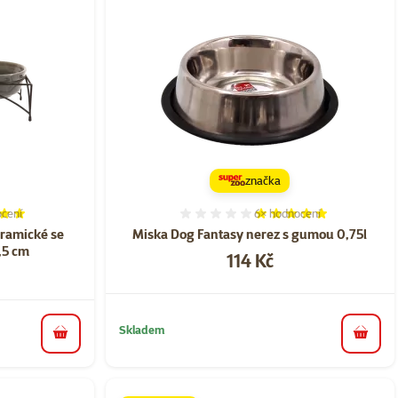
značka
cení
6×
hodnocení
í 100%, počet hodnocení: 16
Hodnocení 97%, počet hod
ramické se
Miska Dog Fantasy nerez s gumou 0,75l
,5 cm
Cena
114 Kč
Skladem
do koš
do košíku