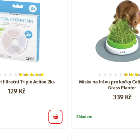
1×
hodnocení
6×
hodno
Hodnocení 100%, počet hodnocení: 1
Hodnocen
 filtrační Triple Action 2ks
Miska na trávu pro kočky Cat
Grass Planter
Cena
129 Kč
Cena
339 Kč
Skladem
do košíku