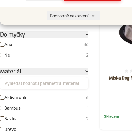
Barva
Podrobné nastavení
Béžová
Bílá
Dřevo
Fialová
Hnědá
Modrá
Multicolor
Oranžová
Růžová
Stříbrná
Světle modrá
Vínová
Zelená
Černá
Červená
Šedá
Žlutá
Do myčky
Ano
36
Ne
2
Materiál
Miska Dog F
Vyhledat hodnotu parametru materiál
Aktivní uhlí
6
Bambus
1
Skladem
Bavlna
2
Dřevo
1