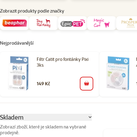
Zobrazit produkty podle značky
Nejprodávanější
Filtr Catit pro fontánky Pixi
3ks
149 Kč
do košíku
Parametrický filtr
Vybrané filtry
Skladem
Zobrazí zboží, které je skladem na vybrané
prodejně.
Produkty v kateg