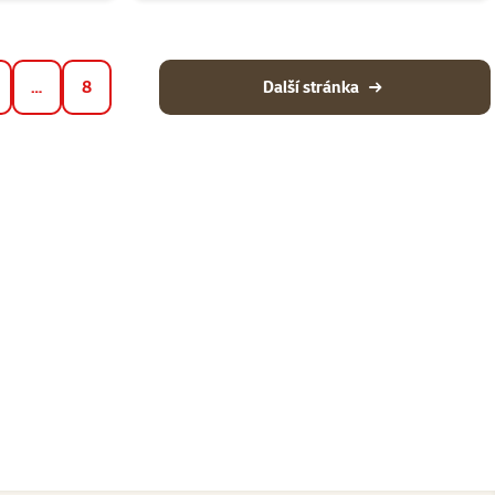
…
8
Další stránka