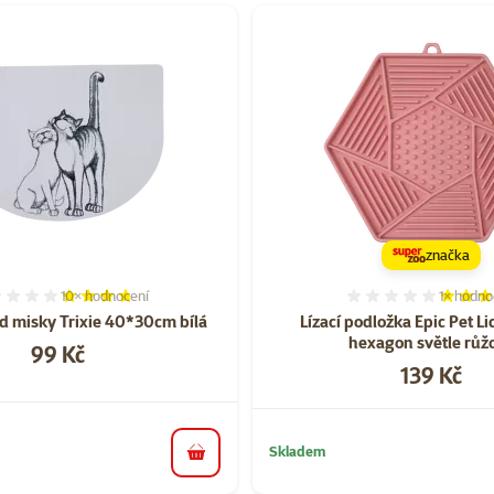
značka
10×
hodnocení
1×
hodno
Hodnocení 74%, počet hodnocení: 10
Hodnocen
d misky Trixie 40*30cm bílá
Lízací podložka Epic Pet 
hexagon světle růž
Cena
99 Kč
Cena
139 Kč
Skladem
do košíku