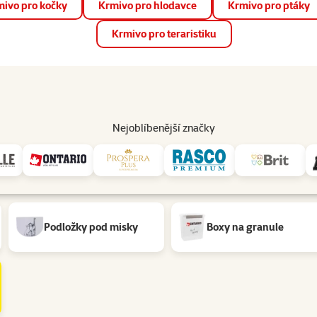
ivo pro kočky
Krmivo pro hlodavce
Krmivo pro ptáky
📱 Stáhněte si novou aplikaci Super zoo.
Více informací
Krmivo pro teraristiku
op
Akce a slevy
Prodejny
Služby
Poradna
Pomá
206
Nejoblíbenější značky
Podložky pod misky
Boxy na granule