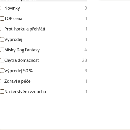
Novinky
3
TOP cena
1
Proti horku a přehřátí
1
Výprodej
1
Misky Dog Fantasy
4
Chytrá domácnost
28
Výprodej 50 %
3
Zdraví a péče
1
Na čerstvém vzduchu
1