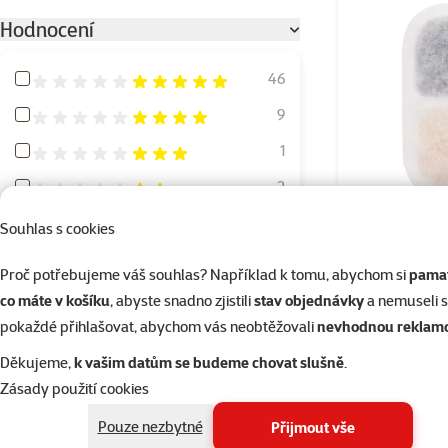
Hodnocení
Hodnocení 100%
46
Hodnocení 80%
9
Hodnocení 60%
1
Hodnocení 40%
2
Hodnocení 20%
0
Souhlas s cookies
Filtr C
Proč potřebujeme váš souhlas? Například k tomu, abychom si
pamat
Typ misky
co máte v košíku
, abyste snadno zjistili
stav objednávky
a nemuseli 
pokaždé přihlašovat, abychom vás neobtěžovali
nevhodnou reklam
Dvojmiska
8
Děkujeme,
k vašim datům se budeme chovat slušně
.
Klasická
35
Skladem
Zásady použití cookies
Protihltací
6
Pouze nezbytné
Přijmout vše
Zvýšená
4