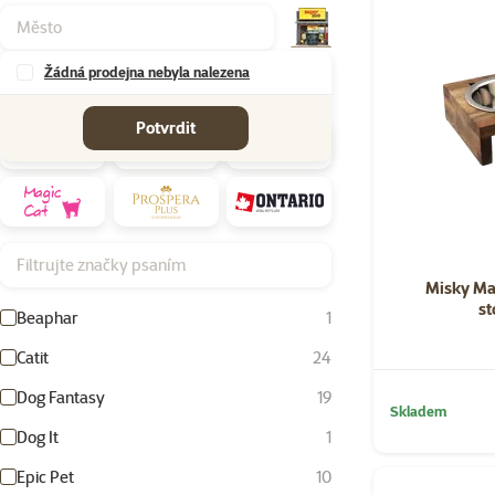
Žádná prodejna nebyla nalezena
Značky
Potvrdit
Filtrujte značky psaním
Misky Ma
s
Beaphar
1
Catit
24
Dog Fantasy
19
Skladem
Dog It
1
Epic Pet
10