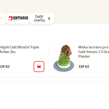
Další
značky
Náplň Catit filtrační Triple
Miska na trávu pro
Action 2ks
Catit Senses 2.0 Gr
Planter
129 Kč
339 Kč
do košíku
orii Potřeby pro krmení koček