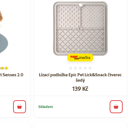
značka
cení
í 100%, počet hodnocení: 6
Hodnocení 0%
it Senses 2.0
Lízací podložka Epic Pet Lick&Snack čtverec
šedý
Cena
139 Kč
Skladem
do košíku
do koš