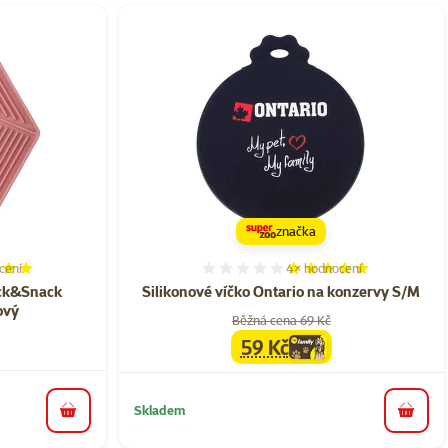
značka
cení
4×
hodnocení
í 100%, počet hodnocení: 1
Hodnocení 100%, počet h
Lick&Snack
Silikonové víčko Ontario na konzervy S/M
ový
Běžná cena 69 Kč
59 Kč
family
cena
Skladem
do košíku
do koš