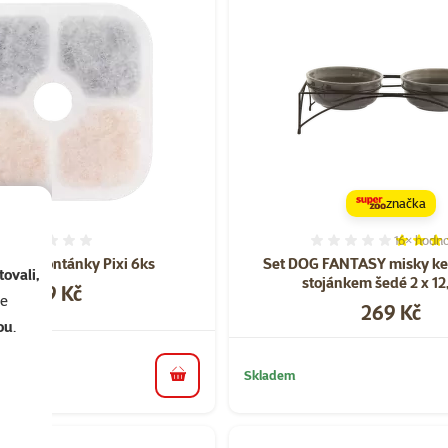
značka
16×
hodno
Hodnocení 0%
Hodnocen
atit pro fontánky Pixi 6ks
Set DOG FANTASY misky ke
ovali,
stojánkem šedé 2 x 12
Cena
279 Kč
se
Cena
269 Kč
ou
.
Skladem
do košíku