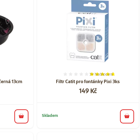
3×
hodnocení
ní 0%
Hodnocení 93%, počet hod
 černá 13cm
Filtr Catit pro fontánky Pixi 3ks
Cena
149 Kč
Skladem
do koš
do košíku