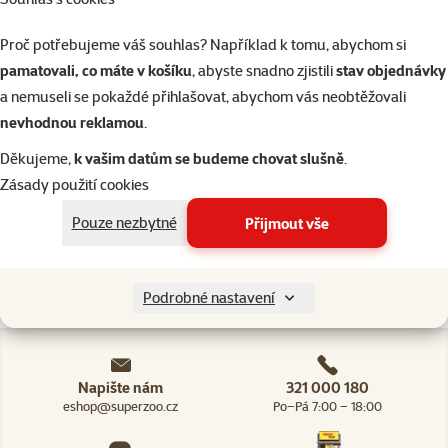
Fontána Cat It
Fresh & Clear
Proč potřebujeme váš souhlas? Například k tomu, abychom si
menší
pamatovali, co máte v košíku
, abyste snadno zjistili
stav objednávky
Původní cena
665 Kč
a nemuseli se pokaždé přihlašovat, abychom vás neobtěžovali
Sleva
Cena
399 Kč
-40 %
nevhodnou reklamou
.
💥 Výprodej
Děkujeme,
k vašim datům se budeme chovat slušně
.
Zásady použití cookies
Nedostupné
Pouze nezbytné
Přijmout vše
detail
Podrobné nastavení
Napište nám
321 000 180
eshop@superzoo.cz
Po–Pá 7:00 – 18:00