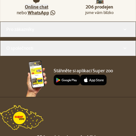
Online chat
206 prodejen
nebo
WhatsApp
jsme vám blízko
Menu v patičce
Pro zákazníky
O společnosti
Stáhněte si aplikaci Super zoo