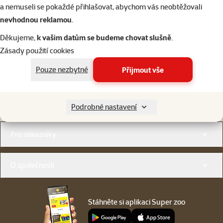
a nemuseli se pokaždé přihlašovat, abychom vás neobtěžovali
nevhodnou reklamou
.
Děkujeme,
k vašim datům se budeme chovat slušně
.
Zásady použití cookies
Napište nám
321 000 180
eshop@superzoo.cz
Po–Pá 7:00 – 18:00
Pouze nezbytné
Přijmout vše
Online chat
206 prodejen
Podrobné nastavení
nebo
WhatsApp
jsme vám blízko
Menu v patičce
Pro zákazníky
O společnosti
Stáhněte si aplikaci Super zoo