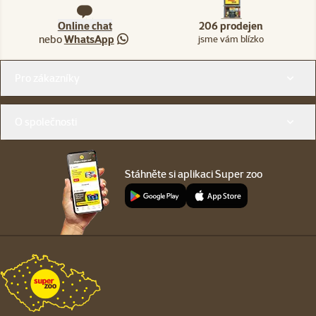
Online chat
206 prodejen
nebo
WhatsApp
jsme vám blízko
Menu v patičce
Pro zákazníky
O společnosti
Stáhněte si aplikaci Super zoo