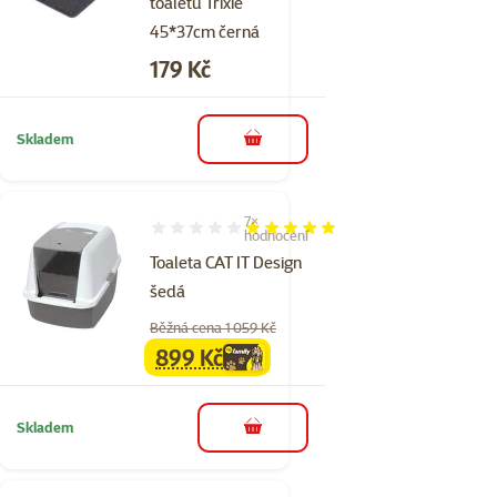
toaletu Trixie
45*37cm černá
Cena
179 Kč
Skladem
do košíku
7×
Hodnocení 100%, počet hodnocení: 7
hodnocení
Toaleta CAT IT Design
šedá
Běžná cena 1 059 Kč
899 Kč
family
cena
Skladem
do košíku