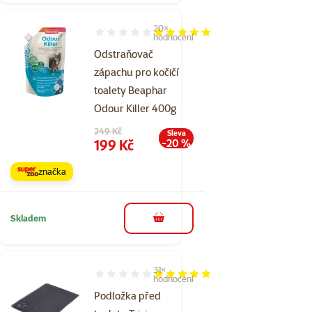
20×
Hodnocení 96%, počet hodnocení: 20
hodnocení
Odstraňovač
zápachu pro kočičí
toalety Beaphar
Odour Killer 400g
Původní cena
249 Kč
Sleva
Cena
199 Kč
-20 %
značka
Skladem
do košíku
31×
Hodnocení 96%, počet hodnocení: 31
hodnocení
Podložka před