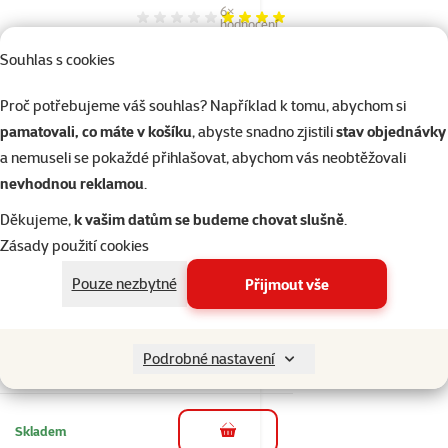
6×
Hodnocení 77%, počet hodnocení: 6
hodnocení
Toaleta Savic s
Souhlas s cookies
roštem antracitová
42x30x10cm
Proč potřebujeme váš souhlas? Například k tomu, abychom si
Cena
249 Kč
pamatovali, co máte v košíku
, abyste snadno zjistili
stav objednávky
a nemuseli se pokaždé přihlašovat, abychom vás neobtěžovali
nevhodnou reklamou
.
Skladem
do košíku
Děkujeme,
k vašim datům se budeme chovat slušně
.
Zásady použití cookies
12×
Pouze nezbytné
Hodnocení 98%, počet hodnocení: 12
Přijmout vše
hodnocení
Toaleta SAVIC Nestor
bílo - šedá
Podrobné nastavení
Cena
599 Kč
Skladem
do košíku