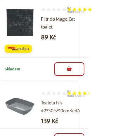
4×
Hodnocení 100%, počet hodnocení: 4
hodnocení
Filtr do Magic Cat
toalet
Cena
89 Kč
značka
Skladem
do košíku
3×
Hodnocení 87%, počet hodnocení: 3
hodnocení
Toaleta Isis
42*30,5*10cm šedá
Cena
139 Kč