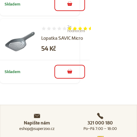
Skladem
do košíku
2×
Hodnocení 90%, počet hodnocení: 2
hodnocení
Lopatka SAVIC Micro
Cena
54 Kč
Skladem
do košíku
Napište nám
321 000 180
eshop@superzoo.cz
Po–Pá 7:00 – 18:00