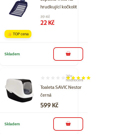
hrudkující kočkolit
Původní cena
39 Kč
Cena
22 Kč
👍 TOP cena
Skladem
do košíku
20×
Hodnocení 98%, počet hodnocení: 20
hodnocení
Toaleta SAVIC Nestor
černá
Cena
599 Kč
Skladem
do košíku