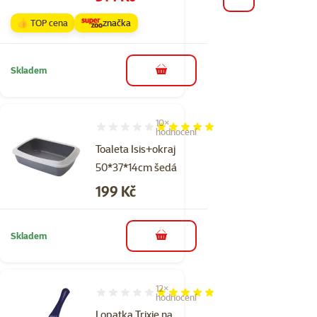
👍 TOP cena
značka
Skladem
do košíku
10×
Hodnocení 100%, počet hodnocení: 10
hodnocení
Toaleta Isis+okraj
50*37*14cm šedá
Cena
199 Kč
Skladem
do košíku
12×
Hodnocení 98%, počet hodnocení: 12
hodnocení
Lopatka Trixie na