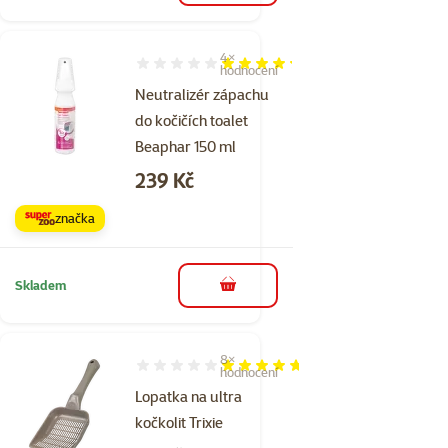
4×
Hodnocení 85%, počet hodnocení: 4
hodnocení
Neutralizér zápachu
do kočičích toalet
Beaphar 150 ml
Cena
239 Kč
značka
Skladem
do košíku
8×
Hodnocení 93%, počet hodnocení: 8
hodnocení
Lopatka na ultra
kočkolit Trixie