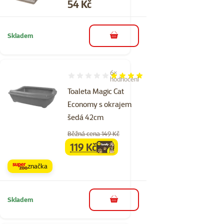
Cena
54 Kč
Skladem
do košíku
6×
Hodnocení 77%, počet hodnocení: 6
hodnocení
Toaleta Magic Cat
Economy s okrajem
šedá 42cm
Běžná cena 149 Kč
119 Kč
family
cena
značka
Skladem
do košíku