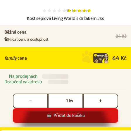
Hodnocení 98%, počet hodnocení:
8×
hodnocení
Kost sépiová Living World s držákem 2ks
Běžná cena
84 Kč
Hlídat cenu a dostupnost
64 Kč
family
cena
Na prodejnách
Doručení na adresu
Počet kusů *
ks
−
+
Přidat do košíku