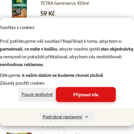
TETRA Gammarus 100ml
Cena
59 Kč
Souhlas s cookies
Skladem
Proč potřebujeme váš souhlas? Například k tomu, abychom si
do košíku
pamatovali, co máte v košíku
, abyste snadno zjistili
stav objednávky
a nemuseli se pokaždé přihlašovat, abychom vás neobtěžovali
1×
hodnocení
Hodnocení 100%, počet hodnocení: 1
nevhodnou reklamou
.
Tráva pro kočky Trixie miska 100g
Děkujeme,
k vašim datům se budeme chovat slušně
.
Cena
54 Kč
Zásady použití cookies
Pouze nezbytné
Přijmout vše
Skladem
do košíku
Podrobné nastavení
Hodnocení 0%