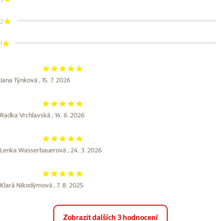
2
1
Hodnocení 100%
Jana Týnková ,
15. 7. 2026
Hodnocení 100%
Radka Vrchlavská ,
14. 6. 2026
Hodnocení 100%
Lenka Wasserbauerová ,
24. 3. 2026
Hodnocení 100%
Klará Nikodýmová ,
7. 8. 2025
Zobrazit dalších 3 hodnocení