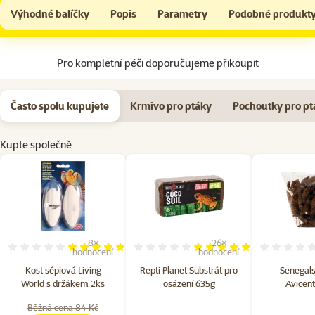
Kost sépiová Living World s držákem 2ks
Do košíku
Výhodné balíčky
Popis
Parametry
Podobné produkt
Na začátek stránky
Pro kompletní péči doporučujeme přikoupit
Často spolu kupujete
Krmivo pro ptáky
Pochoutky pro pt
Kupte společně
8×
26×
Hodnocení 98%, počet hodnocení: 8
Hodnocení 98%, počet hodn
hodnocení
hodnocení
Kost sépiová Living
Repti Planet Substrát pro
Senegals
World s držákem 2ks
osázení 635g
Avicent
Běžná cena 84 Kč