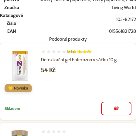
Značka
Living World
Katalogové
102-82172
číslo
EAN
015561821728
Podobné produkty
1×
hodnocení
Hodnocení 100%, počet hodnocení: 1
Detoxikační gel Enterozoo v sáčku 10 g
Cena
54 Kč
💛 Novinka
Skladem
do košíku
Hodnocení 0%