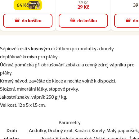
39 Kč
64 Kč
39
family
cena
29 Kč
do košíku
do košíku
do
superzoo.product.detail.content
Sépiové kosti s kovovým držátkem pro andulky a korely -
d
oplňkové krmivo pro ptáky.
Účinná pomůcka při obrušování zobáku a cenný zdroj vápníku pro
ptáky.
Krmný návod: zavěšte do klece a nechte volně k dispozici.
Složení: minerální látky, stopové prvky.
Jakostní znaky: vápník 250 g / kg.
Velikost: 12 x 5 x 1,5 cm.
Parametry
Druh
Andulky, Drobný exot, Kanárci, Korely, Malý papoušek,
ptactva
Rozely, Střední papoušek, Velký papoušek, Žako