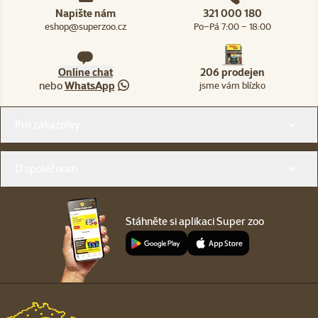
Napište nám
321 000 180
eshop@superzoo.cz
Po–Pá 7:00 – 18:00
Online chat
206 prodejen
nebo
WhatsApp
jsme vám blízko
Menu v patičce
Pro zákazníky
O společnosti
Stáhněte si aplikaci Super zoo