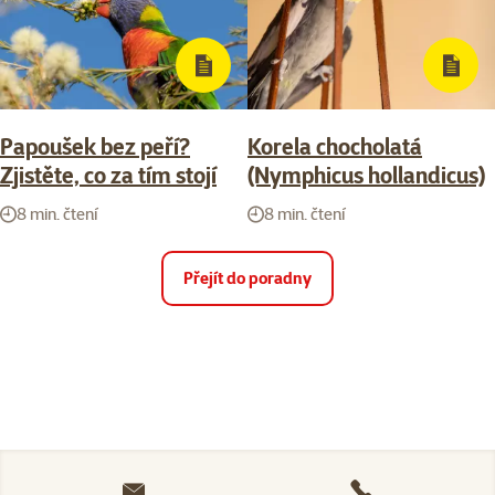
Papoušek bez peří?
Korela chocholatá
Zjistěte, co za tím stojí
(Nymphicus hollandicus)
8 min. čtení
8 min. čtení
Přejít do poradny