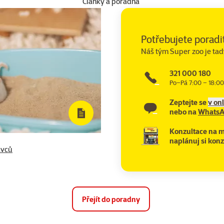
Články a poradna
Potřebujete poradi
Náš tým Super zoo je tad
321 000 180
Po–Pá 7:00 – 18:00
Zeptejte se
v on
nebo na
Whats
Konzultace na m
naplánuj si konz
avců
Přejít do poradny