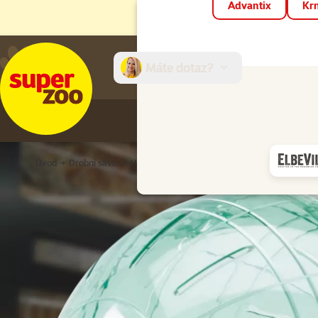
Advantix
Krm
Máte dotaz?
E-sh
Úvod
Drobní savci
Hračky
Koule
Koule Savic Hamster plast