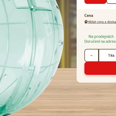
Cena
Hlídat cenu a dostu
Na prodejnách
Doručení na adres
Počet kusů *
ks
−