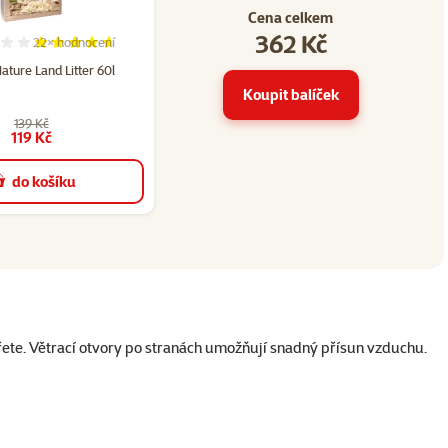
Cena celkem
362 Kč
22×
hodnocení
 14
Hodnocení 92%, počet hodnocení: 22
ature Land Litter 60l
Koupit balíček
139 Kč
119 Kč
do košíku
řete. Větrací otvory po stranách umožňují snadný přísun vzduchu.