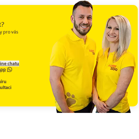
t?
y pro vás
line chatu
App
íru
ultaci