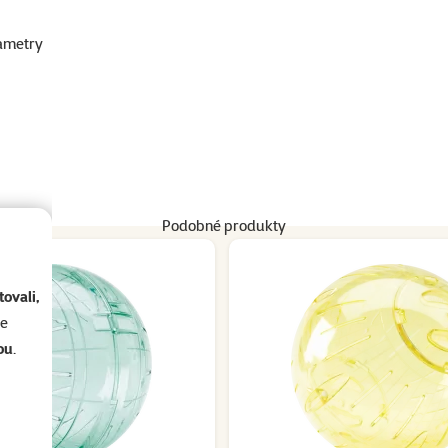
ametry
Podobné produkty
ovali,
se
ou
.