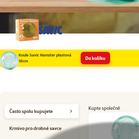
Koule Savic Hamster plastová
Do košíku
18cm
Kupte společně
Často spolu kupujete
Krmivo pro drobné savce