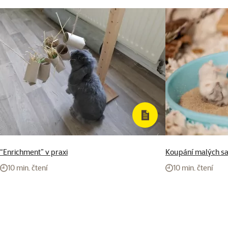
“Enrichment” v praxi
Koupání malých s
10 min. čtení
10 min. čtení