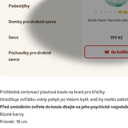
Podestýlky
6×
ho
Hodno
Koule Savic Hamster pla
Domky pro drobné savce
Seno
199 Kč
do košík
Pochoutky pro drobné
savce
superzoo.product.detail.content
Průhledná zorbovací plastová koule na hraní pro křečky.
Umožňuje zvířátku volný pohyb po Vašem bytě, aniž by mohlo zalézt 
Před umístěním zvířete do koule dbejte na jeho psychické rozpolož
Různé barvy.
Průměr: 18 cm.