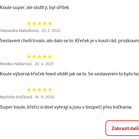
Koule super, ale složit ji, byl oříšek.
Hodnocení 100%
Alexandra Matušková ,
23. 2. 2022
Sestavení chvíli trvalo, ale dalo se to. Křeček je v kouli rád, prozkou
Hodnocení 100%
Monika Hašlarová ,
20. 4. 2021
Koule výborná křeček hned věděl jak na to. Se sestavením to bylo hor
Hodnocení 100%
Markéta Jiráčková ,
14. 11. 2020
Super koule, křečci si dost vyhrají a jsou v bezpečí přes kočkama
Zobrazit dal