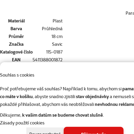
Par
Materiál
Plast
Barva
Průhledná
Průměr
18 cm
Značka
Savic
Katalogové číslo
115-0187
EAN
5411388001872
Souhlas s cookies
Proč potřebujeme váš souhlas? Například k tomu, abychom si
pamat
co máte v košíku
, abyste snadno zjistili
stav objednávky
a nemuseli 
pokaždé přihlašovat, abychom vás neobtěžovali
nevhodnou reklam
Děkujeme,
k vašim datům se budeme chovat slušně
.
Zásady použití cookies