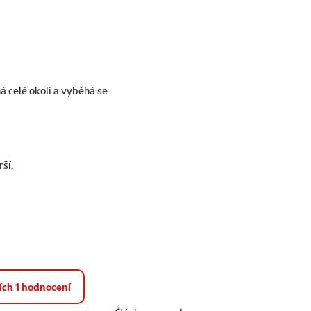
má celé okolí a vyběhá se.
ší.
ších 1 hodnocení