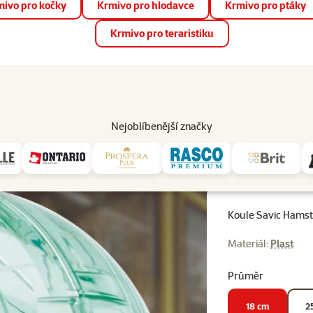
ivo pro kočky
Krmivo pro hlodavce
Krmivo pro ptáky
📱 Stáhněte si novou aplikaci Super zoo.
Více informací
Krmivo pro teraristiku
op
Akce a slevy
Prodejny
Služby
Poradna
Pomá
206
Nejoblíbenější značky
ová 18cm
Koule Savic Hamst
Materiál:
Plast
Průměr
18 cm
2