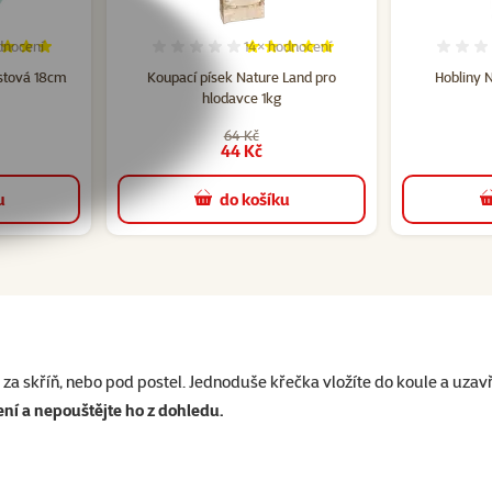
dnocení
14×
hodnocení
cení 97%, počet hodnocení: 6
Hodnocení 100%, počet hodnocení:
stová 18cm
Koupací písek Nature Land pro
Hobliny N
hlodavce 1kg
64 Kč
44 Kč
u
do košíku
za skříň, nebo pod postel. Jednoduše křečka vložíte do koule a uzav
ení a nepouštějte ho z dohledu.