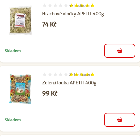
4×
hodnocení
Hodnocení 100%, počet hodnocení: 4
Hrachové vločky APETIT 400g
Cena
74 Kč
Skladem
do košíku
2×
hodnocení
Hodnocení 100%, počet hodnocení: 2
Zelená louka APETIT 400g
Cena
99 Kč
Skladem
do košíku