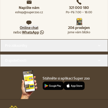
Napište nám
321 000 180
eshop@superzoo.cz
Po–Pá 7:00 – 18:00
Online chat
206 prodejen
nebo
WhatsApp
jsme vám blízko
Menu v patičce
Pro zákazníky
O společnosti
Stáhněte si aplikaci Super zoo