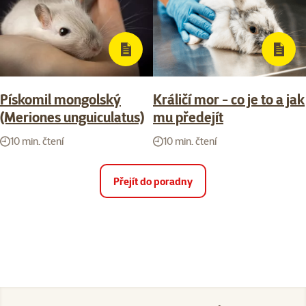
Pískomil mongolský
Králičí mor - co je to a jak
(Meriones unguiculatus)
mu předejít
10 min. čtení
10 min. čtení
Přejít do poradny