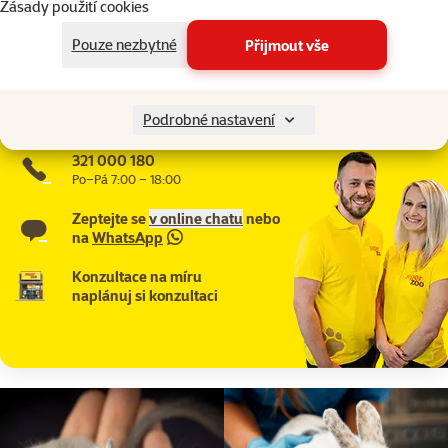
Zásady použití cookies
Katalogové číslo
495-26535
Články a poradna
Pouze nezbytné
Přijmout vše
Potřebujete poradit?
Náš tým Super zoo je tady pro vás
Podrobné nastavení
321 000 180
Po–Pá 7:00 – 18:00
Zeptejte se
v online chatu
nebo
na
WhatsApp
Konzultace na míru
naplánuj si konzultaci