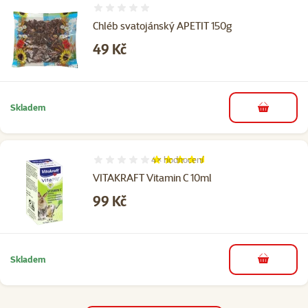
Hodnocení 0%
Chléb svatojánský APETIT 150g
Cena
49 Kč
Skladem
do košíku
4×
hodnocení
Hodnocení 90%, počet hodnocení: 4
VITAKRAFT Vitamin C 10ml
Cena
99 Kč
Skladem
do košíku