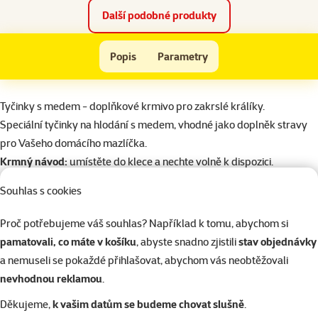
Další podobné produkty
Kracker VITAKRAFT Rabbit Honey 2ks
Popis
Parametry
Na začátek stránky
superzoo.product.detail.content
Tyčinky s medem - doplňkové krmivo pro zakrslé králíky.
Speciální tyčinky na hlodání s medem, vhodné jako doplněk stravy
pro Vašeho domácího mazlíčka.
Krmný návod:
umístěte do klece a nechte volně k dispozici.
Složení:
obiloviny, semena, ořechy, ovoce, med, lecitin, minerální
Souhlas s cookies
látky.
Jakostní znaky:
proteiny 10,6%, vlhkost 13,9%, tuky 4,6%, hrubé
Proč potřebujeme váš souhlas? Například k tomu, abychom si
popeloviny 5,4%, vláknina 4,5%, vitamín A 2617 m.j./ kg, vitamín D3
pamatovali, co máte v košíku
, abyste snadno zjistili
stav objednávky
323 m.j./ kg, vitamín E (alfatokoferol) 7,7 mg / kg.
a nemuseli se pokaždé přihlašovat, abychom vás neobtěžovali
nevhodnou reklamou
.
Parametry
Děkujeme,
k vašim datům se budeme chovat slušně
.
Značka
Vitakraft