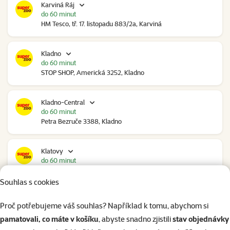
Karviná Ráj
do 60 minut
HM Tesco, tř. 17. listopadu 883/2a, Karviná
Kladno
do 60 minut
STOP SHOP, Americká 3252, Kladno
Kladno-Central
do 60 minut
Petra Bezruče 3388, Kladno
Klatovy
do 60 minut
NC Škodovka, Domažlická 948, Klatovy
Souhlas s cookies
Kolín
Proč potřebujeme váš souhlas? Například k tomu, abychom si
zítra od 09:00
pamatovali, co máte v košíku
, abyste snadno zjistili
stav objednávky
Polepská 979, Kolín