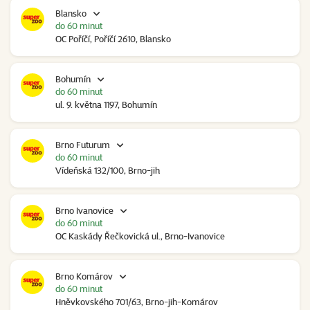
Blansko
do 60 minut
OC Poříčí, Poříčí 2610, Blansko
Bohumín
do 60 minut
ul. 9. května 1197, Bohumín
Brno Futurum
do 60 minut
Vídeňská 132/100, Brno-jih
Brno Ivanovice
do 60 minut
OC Kaskády Řečkovická ul., Brno-Ivanovice
Brno Komárov
do 60 minut
Hněvkovského 701/63, Brno-jih-Komárov