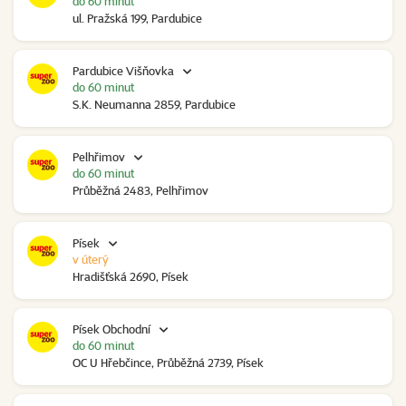
do 60 minut
ul. Pražská 199, Pardubice
Pardubice Višňovka
do 60 minut
S.K. Neumanna 2859, Pardubice
Pelhřimov
do 60 minut
Průběžná 2483, Pelhřimov
Písek
v úterý
Hradišťská 2690, Písek
Písek Obchodní
do 60 minut
OC U Hřebčince, Průběžná 2739, Písek