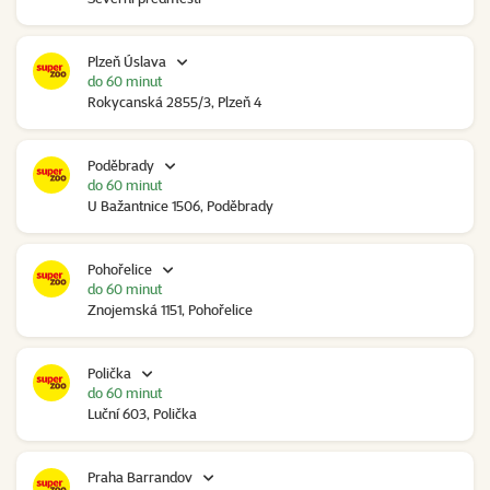
Plzeň Úslava
do 60 minut
Rokycanská 2855/3, Plzeň 4
Poděbrady
do 60 minut
U Bažantnice 1506, Poděbrady
Pohořelice
do 60 minut
Znojemská 1151, Pohořelice
Polička
do 60 minut
Luční 603, Polička
Praha Barrandov