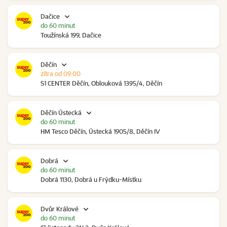
Dačice
do 60 minut
Toužínská 199, Dačice
Děčín
zítra od 09:00
S1 CENTER Děčín, Oblouková 1395/4, Děčín
Děčín Ústecká
do 60 minut
HM Tesco Děčín, Ústecká 1905/8, Děčín IV
Dobrá
do 60 minut
Dobrá 1130, Dobrá u Frýdku-Místku
Dvůr Králové
do 60 minut