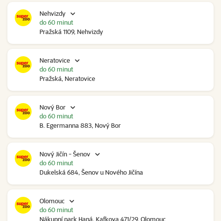
Nehvizdy
do 60 minut
Pražská 1109, Nehvizdy
Neratovice
do 60 minut
Pražská, Neratovice
Nový Bor
do 60 minut
B. Egermanna 883, Nový Bor
Nový Jičín - Šenov
do 60 minut
Dukelská 684, Šenov u Nového Jičína
Olomouc
do 60 minut
Nákupní park Haná, Kafkova 471/29, Olomouc