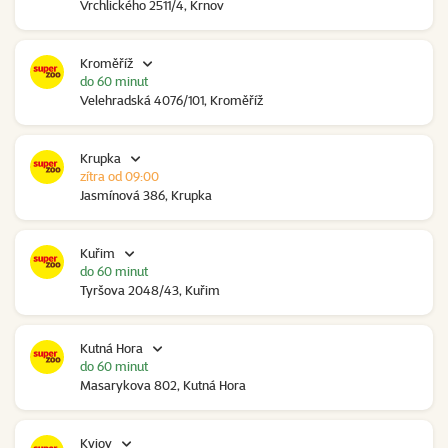
Vrchlického 2511/4, Krnov
Kroměříž
do 60 minut
Velehradská 4076/101, Kroměříž
Krupka
zítra od 09:00
Jasmínová 386, Krupka
Kuřim
do 60 minut
Tyršova 2048/43, Kuřim
Kutná Hora
do 60 minut
Masarykova 802, Kutná Hora
Kyjov