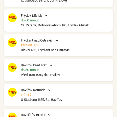
17. listopadu 3142, Dvůr Králové
Frýdek Místek
do 60 minut
OC Paráda, Dobrovského 3680, Frýdek Místek
Frýdlant nad Ostravicí
zítra od 09:00
Hlavní 1713, Frýdlant nad Ostravicí
Havířov Před Tratí
do 60 minut
Před Tratí 1481/3b, Havířov
Havířov Rotunda
v úterý
U Stadionu 1655/8a, Havířov
Havlíčkův Brod II