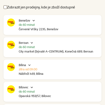
Zobrazit jen prodejny, kde je zboží dostupné
Benešov
do 60 minut
Červené Vršky 2235, Benešov
Beroun
do 60 minut
City market (bývalé A-CENTRUM), Konečná 689, Beroun
Bílina
zítra od 09:00
Nábřeží 469, Bílina
Bílovec
do 60 minut
Opavská 1159/57, Bílovec