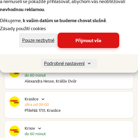
a nemuseli se pokaždé přihlašovat, abychom vás neobtěžovali
nevhodnou reklamou
.
Kolín Ovčáry
do 60 minut
Děkujeme,
k vašim datům se budeme chovat slušně
.
Ovčáry 304, Ovčáry
Zásady použití cookies
Pouze nezbytné
Přijmout vše
Kozomín
do 60 minut
RP Kozomín č.p. 508, Kozomín
Podrobné nastavení
Králův Dvůr
do 60 minut
Alexandra Hesse, Králův Dvůr
Kraslice
zítra od 09:00
Přilehlá 1731, Kraslice
Krnov
do 60 minut