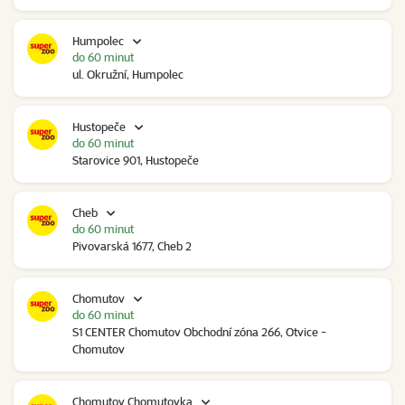
Humpolec
do 60 minut
ul. Okružní, Humpolec
Hustopeče
do 60 minut
Starovice 901, Hustopeče
Cheb
do 60 minut
Pivovarská 1677, Cheb 2
Chomutov
do 60 minut
S1 CENTER Chomutov Obchodní zóna 266, Otvice -
Chomutov
Chomutov Chomutovka