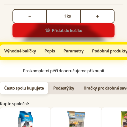
Počet kusů *
ks
−
+
Přidat do košíku
Krmivo AVICENTRA delux pro činčily 1kg
Do košíku
Výhodné balíčky
Popis
Parametry
Podobné produkt
Na začátek stránky
Pro kompletní péči doporučujeme přikoupit
Často spolu kupujete
Podestýlky
Hračky pro drobné sav
Kupte společně