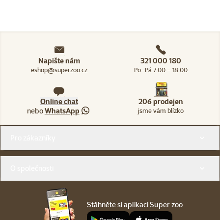
Napište nám
321 000 180
eshop@superzoo.cz
Po–Pá 7:00 – 18:00
Online chat
206 prodejen
nebo
WhatsApp
jsme vám blízko
Menu v patičce
Pro zákazníky
O společnosti
Stáhněte si aplikaci Super zoo