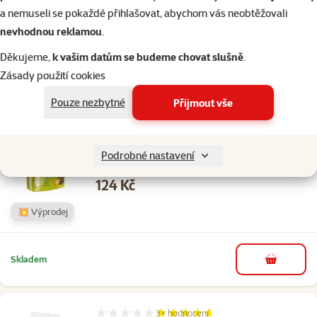
family
cena
a nemuseli se pokaždé přihlašovat, abychom vás neobtěžovali
značka
nevhodnou reklamou
.
Děkujeme,
k vašim datům se budeme chovat slušně
.
Skladem
Zásady použití cookies
do košíku
Pouze nezbytné
Přijmout vše
Hodnocení 0%
Krmivo Versele-Laga Crispy Müsli pro králíky
Podrobné nastavení
1kg
Cena
124 Kč
💥 Výprodej
Skladem
do košíku
3×
hodnocení