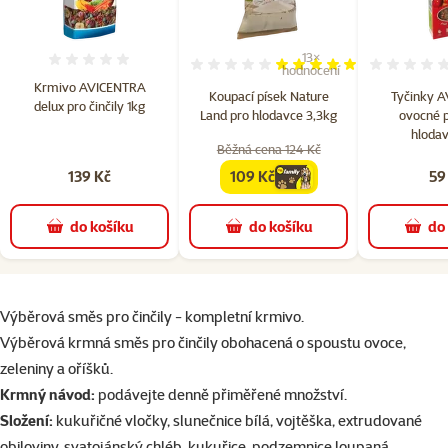
13×
Hodnocení 0%
Hodnocení 100%, počet hodn
hodnocení
Krmivo AVICENTRA
Koupací písek Nature
Tyčinky 
delux pro činčily 1kg
Land pro hlodavce 3,3kg
ovocné p
hlodav
Běžná cena 124 Kč
139 Kč
109 Kč
59
family
cena
do košíku
do košíku
do
superzoo.product.detail.content
Výběrová směs pro činčily - kompletní krmivo.
Výběrová krmná směs pro činčily obohacená o spoustu ovoce,
zeleniny a oříšků.
Krmný návod:
podávejte denně přiměřené množství.
Složení:
kukuřičné vločky, slunečnice bílá, vojtěška, extrudované
obiloviny, svatojánský chléb, kukuřice, podzemnice loupaná,