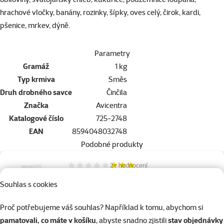
hrachové vločky, banány, rozinky, šípky, oves celý, čirok, kardi,
pšenice, mrkev, dýně.
Parametry
Gramáž
1 kg
Typ krmiva
Směs
Druh drobného savce
Činčila
Značka
Avicentra
Katalogové číslo
725-2748
EAN
8594048032748
Podobné produkty
2×
hodnocení
Hodnocení 60%, počet hodnocení: 2
Krmivo Nature Land Complete pro myši a
Souhlas s cookies
potkany 700g
Proč potřebujeme váš souhlas? Například k tomu, abychom si
Běžná cena 144 Kč
119 Kč
pamatovali, co máte v košíku
, abyste snadno zjistili
stav objednávky