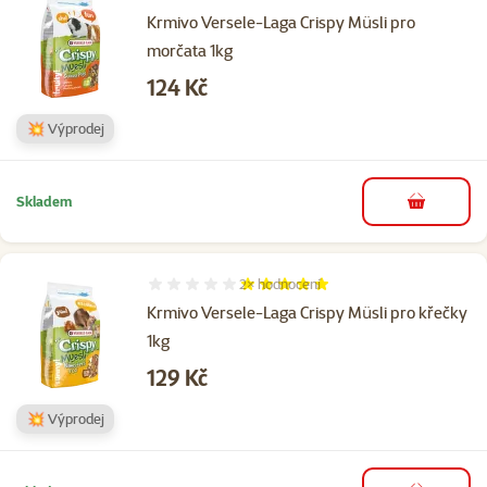
Hodnocení 93%, počet hodnocení: 3
Krmivo Versele-Laga Crispy Müsli pro
morčata 1kg
Cena
124 Kč
💥 Výprodej
Skladem
do košíku
2×
hodnocení
Hodnocení 100%, počet hodnocení: 2
Krmivo Versele-Laga Crispy Müsli pro křečky
1kg
Cena
129 Kč
💥 Výprodej