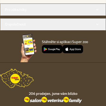
Menu v patičce
Pro zákazníky
O společnosti
Stáhněte si aplikaci Super zoo
206 prodejen,
jsme vám blízko