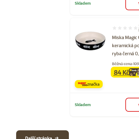
Skladem
Hodnocení 87
Miska Magic 
keramická po
ryba černá 0,
Běžná cena 109
84 Kč
family
ce
značka
Skladem
Další stránka