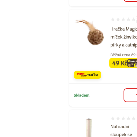
Hodnocení 10
Hračka Magic
míček žinylk
pírky a catni
Běžná cena 69
49 Kč
family
ce
značka
Skladem
Hodnocení 
Náhradní
sloupek se