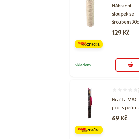
Náhradní
sloupek se
šroubem 30
Cena
129 Kč
značka
Skladem
do 
Hodnocení 88
Hračka MAGI
prut s peřím
Cena
69 Kč
značka