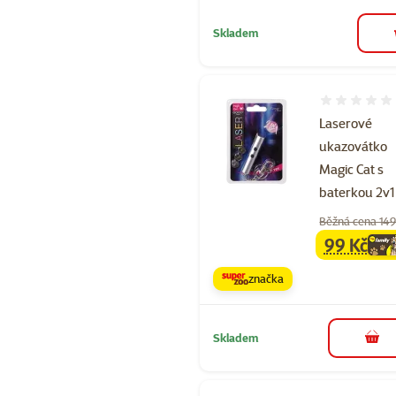
Skladem
Hodnocení 
Laserové
ukazovátko
Magic Cat s
baterkou 2v1
Běžná cena 149
99 Kč
family
ce
značka
Skladem
do 