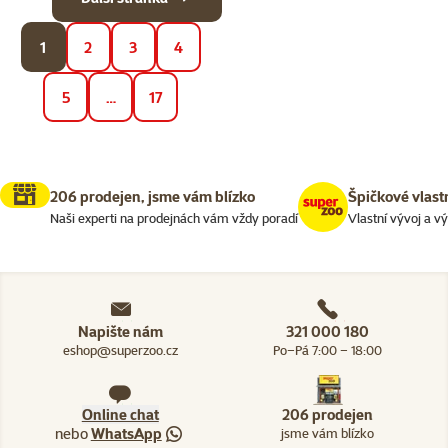
1
2
3
4
5
…
17
206 prodejen, jsme vám blízko
Špičkové vlast
Naši experti na prodejnách vám vždy poradí
Vlastní vývoj a v
Napište nám
321 000 180
eshop@superzoo.cz
Po–Pá 7:00 – 18:00
Online chat
206 prodejen
nebo
WhatsApp
jsme vám blízko