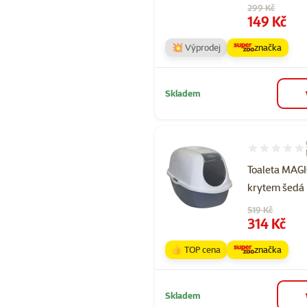
Původní cena
299 Kč
Cena
149 Kč
💥 Výprodej
značka
Skladem
Hodnocení 96
Toaleta MAGI
krytem šedá
Původní cena
519 Kč
Cena
314 Kč
👍 TOP cena
značka
Skladem