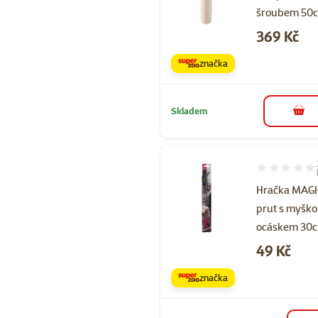
šroubem 50
Cena
369 Kč
značka
Skladem
do 
Hodnocení 60
Hračka MAGI
prut s myško
ocáskem 30
Cena
49 Kč
značka