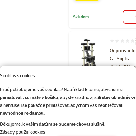
Skladem
Hodnocení 10
Odpočívadlo
Cat Sophia
76x50x182cm
Cena
4 299 Kč
Souhlas s cookies
značka
Proč potřebujeme váš souhlas? Například k tomu, abychom si
pamatovali, co máte v košíku
, abyste snadno zjistili
stav objednávky
a nemuseli se pokaždé přihlašovat, abychom vás neobtěžovali
Skladem
Doprava zdarma
nevhodnou reklamou
.
Děkujeme,
k vašim datům se budeme chovat slušně
.
Zásady použití cookies
Hodnocení 10