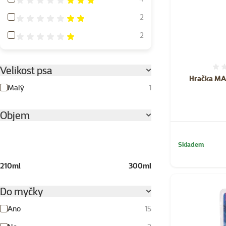
Hodnocení 40%
2
Hodnocení 20%
2
Velikost psa
Hračka MA
Malý
1
Objem
Skladem
210ml
300ml
Do myčky
Ano
15