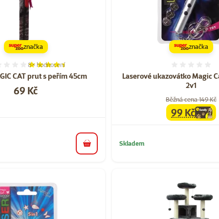
značka
značka
8×
hodnocení
Hodnocení 88%, počet hodnocení: 8
Hodnoce
GIC CAT prut s peřím 45cm
Laserové ukazovátko Magic Ca
2v1
Cena
69 Kč
Běžná cena 149 Kč
99 Kč
family
cen
Skladem
do košíku