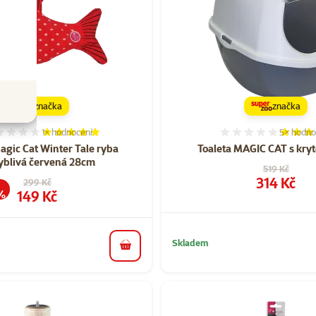
značka
značka
1×
hodnocení
5×
hodno
Hodnocení 100%, počet hodnocení: 1
Hodnocen
agic Cat Winter Tale ryba
Toaleta MAGIC CAT s kry
yblivá červená 28cm
Původní cen
519 Kč
Cena
314 Kč
Původní cena
299 Kč
a
Cena
149 Kč
%
Skladem
do košíku