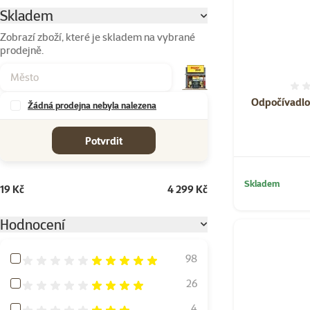
Skladem
Parametrický filtr
Zobrazí zboží, které je skladem na vybrané
prodejně.
Odpočívadlo
Žádná prodejna nebyla nalezena
cena od-do
Potvrdit
Skladem
19 Kč
4 299 Kč
Hodnocení
Hodnocení 100%
98
Hodnocení 80%
26
Hodnocení 60%
4