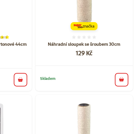
značka
cení
í 97%, počet hodnocení: 6
Hodnocení 0%
artonové 44cm
Náhradní sloupek se šroubem 30cm
Cena
129 Kč
Skladem
do koš
do košíku