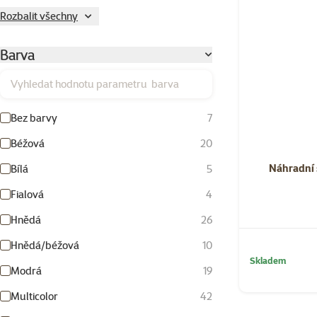
Rozbalit všechny
Barva
Vyhledat hodnotu parametru barva
Bez barvy
7
Béžová
20
Náhradní 
Bílá
5
Fialová
4
Hnědá
26
Hnědá/béžová
10
Skladem
Modrá
19
Multicolor
42