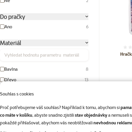
Ne
2
Do pračky
Ano
6
Materiál
Vyhledat hodnotu parametru materiál
Hračk
Bavlna
8
Dřevo
13
Filc
4
Souhlas s cookies
Skladem
Guma
1
Proč potřebujeme váš souhlas? Například k tomu, abychom si
pamat
Horolezecké lano
1
co máte v košíku
, abyste snadno zjistili
stav objednávky
a nemuseli 
💥 Výprodej
Karton
1
pokaždé přihlašovat, abychom vás neobtěžovali
nevhodnou reklam