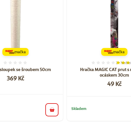
značka
značka
2×
hodno
Hodnocení 0%
Hodnocen
sloupek se šroubem 50cm
Hračka MAGIC CAT prut s
ocáskem 30cm
Cena
369 Kč
Cena
49 Kč
Skladem
do košíku