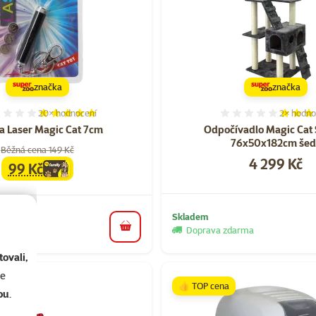
značka
značka
20×
hodnocení
2×
hodno
Hodnocení 97%, počet hodnocení: 20
Hodnocen
a Laser Magic Cat 7cm
Odpočívadlo Magic Cat
76x50x182cm šed
Běžná cena 149 Kč
Cena
4 299 Kč
99 Kč
family
cena
Skladem
Doprava zdarma
do košíku
ovali,
se
👍 TOP cena
ou
.