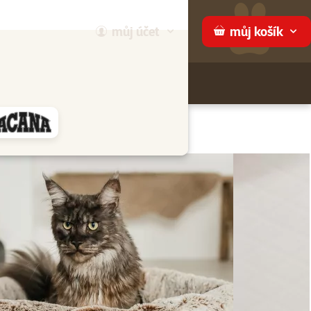
můj
účet
můj
košík
Hledej
háme