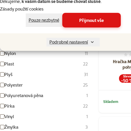
Keramika
15
Děkujeme,
k vašim datům se budeme chovat slušně
.
Zásady použití cookies
Kov
2
Pouze nezbytné
Přijmout vše
Látka
1
Mořská tráva
3
Podrobné nastavení
Nerez
3
Nylon
11
Hračka M
Plast
22
poh
Plyš
31
Slev
-50 
Polyester
25
Polyuretanová pěna
1
Skladem
Pírka
22
Vinyl
1
Žinylka
3