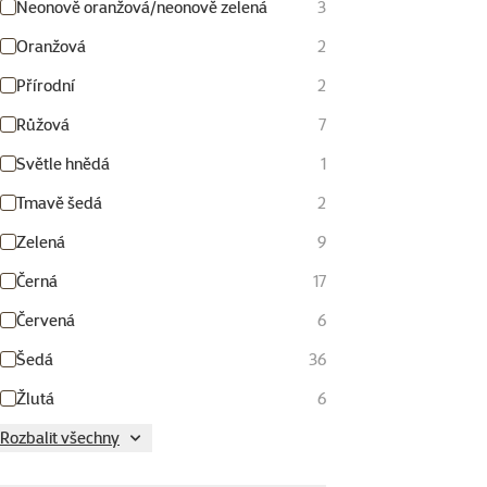
Neonově oranžová/neonově zelená
3
Oranžová
2
Přírodní
2
Růžová
7
Světle hnědá
1
Tmavě šedá
2
Zelená
9
Černá
17
Červená
6
Šedá
36
Žlutá
6
Rozbalit všechny