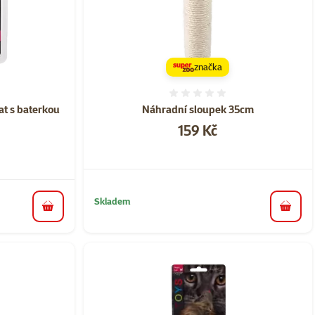
značka
ní 0%
Hodnocení 0%
t s baterkou
Náhradní sloupek 35cm
Cena
159 Kč
a
Skladem
do koš
do košíku