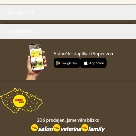
Menu v patičce
Pro zákazníky
O společnosti
Stáhněte si aplikaci Super zoo
206 prodejen,
jsme vám blízko