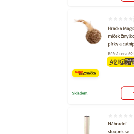
Hodnocení 10
Hračka Magic
míček žinylk
pírky a catni
Běžná cena 69
49 Kč
family
ce
značka
Skladem
Hodnocení 
Náhradní
sloupek se