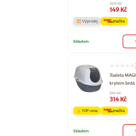
Původní cena
299 Kč
Cena
149 Kč
💥 Výprodej
značka
Skladem
Hodnocení 96
Toaleta MAGI
krytem šedá
Původní cena
519 Kč
Cena
314 Kč
👍 TOP cena
značka
Skladem