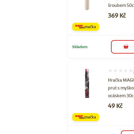
šroubem 50
Cena
369 Kč
značka
Skladem
do 
Hodnocení 60
Hračka MAGI
prut s myško
ocáskem 30
Cena
49 Kč
značka