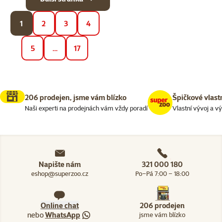
1
2
3
4
5
…
17
206 prodejen, jsme vám blízko
Špičkové vlast
Naši experti na prodejnách vám vždy poradí
Vlastní vývoj a v
Napište nám
321 000 180
eshop@superzoo.cz
Po–Pá 7:00 – 18:00
Online chat
206 prodejen
nebo
WhatsApp
jsme vám blízko