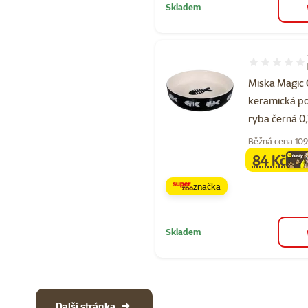
Skladem
Hodnocení 87
Miska Magic 
keramická po
ryba černá 0,
Běžná cena 109
84 Kč
family
ce
značka
Skladem
Další stránka