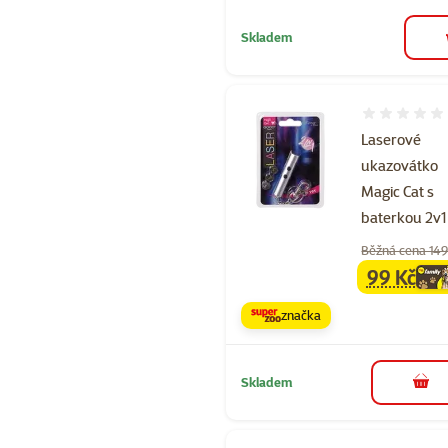
Skladem
Hodnocení 
Laserové
ukazovátko
Magic Cat s
baterkou 2v1
Běžná cena 149
99 Kč
family
ce
značka
Skladem
do 