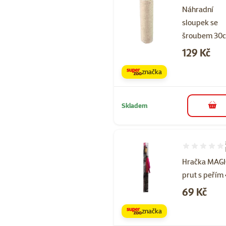
Náhradní
sloupek se
šroubem 30
Cena
129 Kč
značka
Skladem
do 
Hodnocení 88
Hračka MAGI
prut s peřím
Cena
69 Kč
značka