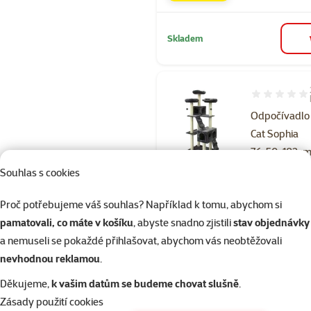
Skladem
Hodnocení 10
Odpočívadlo
Cat Sophia
76x50x182cm
Cena
4 299 Kč
Souhlas s cookies
značka
Proč potřebujeme váš souhlas? Například k tomu, abychom si
pamatovali, co máte v košíku
, abyste snadno zjistili
stav objednávky
a nemuseli se pokaždé přihlašovat, abychom vás neobtěžovali
Skladem
Doprava zdarma
nevhodnou reklamou
.
Děkujeme,
k vašim datům se budeme chovat slušně
.
Zásady použití cookies
Hodnocení 10