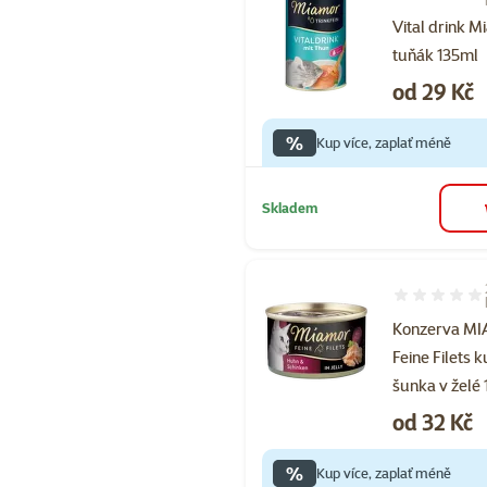
Vital drink 
tuňák 135ml
Cena
od 29 Kč
%
Kup více, zaplať méně
Skladem
Hodnocení 10
Konzerva M
Feine Filets 
šunka v želé
Cena
od 32 Kč
%
Kup více, zaplať méně