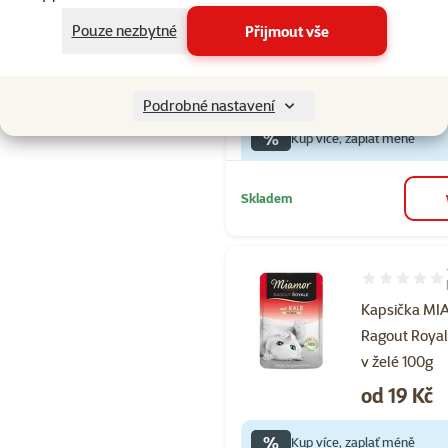
Kapsička M
Pouze nezbytné
Přijmout vše
Ragout Royal
hovězí v želé
Cena
od 19 Kč
Podrobné nastavení
%
Kup více, zaplať méně
Skladem
Hodnocení 60
Kapsička M
Ragout Royal
v želé 100g
Cena
od 19 Kč
%
Kup více, zaplať méně