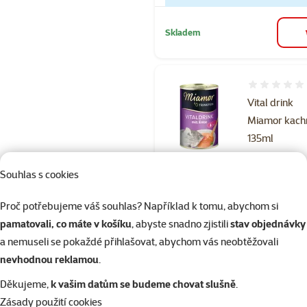
Skladem
Hodnocení 
Vital drink
Miamor kach
135ml
Cena
od 29 Kč
Souhlas s cookies
%
Kup více, zaplať méně
Proč potřebujeme váš souhlas? Například k tomu, abychom si
pamatovali, co máte v košíku
, abyste snadno zjistili
stav objednávky
Skladem
do 
a nemuseli se pokaždé přihlašovat, abychom vás neobtěžovali
nevhodnou reklamou
.
Děkujeme,
k vašim datům se budeme chovat slušně
.
Hodnocení 88
Zásady použití cookies