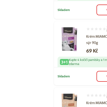
Skladem
Hodnocení 10
Krém MIAMO
sýr 90g
Cena
69 Kč
Kupte 4 kočičí pamlsky a 1 
3+1
zdarma
Skladem
Hodnocení 10
Krém MIAMOR