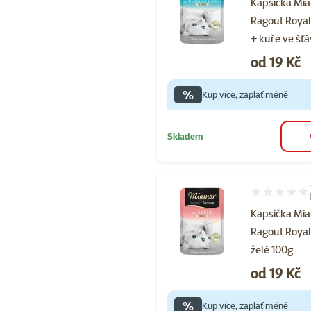
Kapsička Mi
Ragout Royal
+ kuře ve šť
Cena
od 19 Kč
%
Kup více, zaplať méně
Skladem
Hodnocení 80
Kapsička Mi
Ragout Royal
želé 100g
Cena
od 19 Kč
%
Kup více, zaplať méně