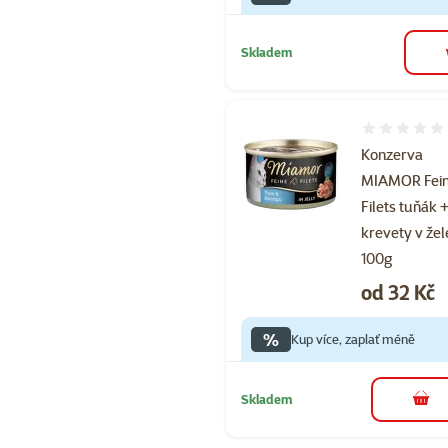
Skladem
Hodnocení 
Konzerva
MIAMOR Fei
Filets tuňák 
krevety v žel
100g
Cena
od 32 Kč
%
Kup více, zaplať méně
Skladem
do 