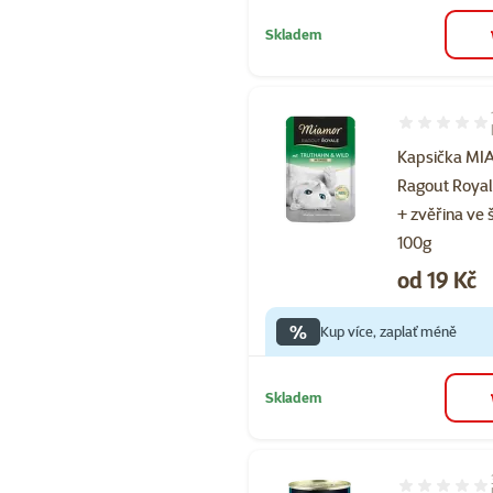
Skladem
Hodnocení 10
Kapsička M
Ragout Royal
+ zvěřina ve 
100g
Cena
od 19 Kč
%
Kup více, zaplať méně
Skladem
Hodnocení 67