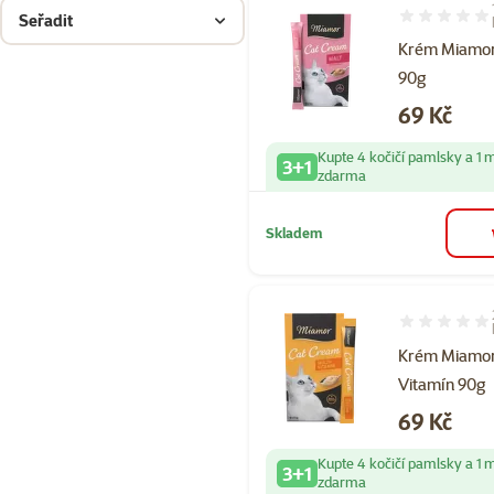
Seřadit
Hodnocení 10
Krém Miamor
90g
Cena
69 Kč
Kupte 4 kočičí pamlsky a 1 
3+1
zdarma
Skladem
Hodnocení 95
Krém Miamor
Vitamín 90g
Cena
69 Kč
Kupte 4 kočičí pamlsky a 1 
3+1
zdarma