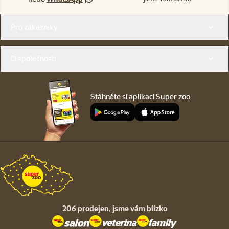
Menu v patičce
Pro zákazníky
O společnosti
Stáhněte si aplikaci Super zoo
206 prodejen,
jsme vám blízko