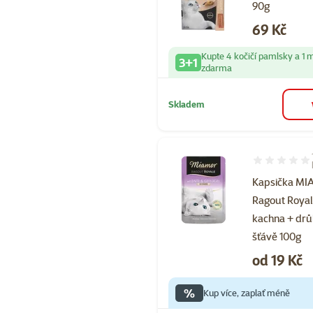
90g
Cena
69 Kč
Kupte 4 kočičí pamlsky a 1 
3+1
zdarma
Skladem
Hodnocení 10
Kapsička M
Ragout Roya
kachna + drů
šťávě 100g
Cena
od 19 Kč
%
Kup více, zaplať méně