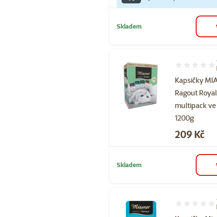
Skladem
Hodnocení 10
Kapsičky M
Ragout Roya
multipack ve
1200g
Cena
209 Kč
Skladem
Hodnocení 10