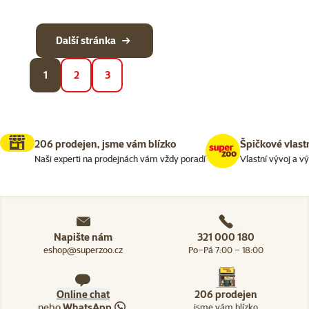
Další stránka
1
2
3
206 prodejen, jsme vám blízko
Špičkové vlast
Naši experti na prodejnách vám vždy poradí
Vlastní vývoj a v
Napište nám
321 000 180
eshop@superzoo.cz
Po–Pá 7:00 – 18:00
Online chat
206 prodejen
nebo
WhatsApp
jsme vám blízko