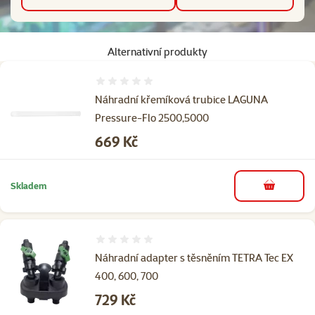
Alternativní produkty
Hodnocení 0%
Náhradní křemíková trubice LAGUNA
Pressure-Flo 2500,5000
Cena
669 Kč
Skladem
do košíku
Hodnocení 0%
Náhradní adapter s těsněním TETRA Tec EX
400, 600, 700
Cena
729 Kč