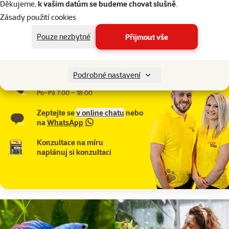
Děkujeme,
k vašim datům se budeme chovat slušně
.
EAN
015561215251
Zásady použití cookies
Články a poradna
Pouze nezbytné
Přijmout vše
Potřebujete poradit?
Náš tým Super zoo je tady pro vás
Podrobné nastavení
321 000 180
Po–Pá 7:00 – 18:00
Zeptejte se
v online chatu
nebo
na
WhatsApp
Konzultace na míru
naplánuj si konzultaci