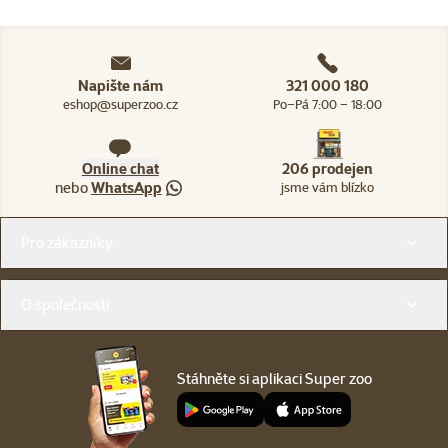
Napište nám
321 000 180
eshop@superzoo.cz
Po–Pá 7:00 – 18:00
Online chat
206 prodejen
nebo
WhatsApp
jsme vám blízko
Menu v patičce
Pro zákazníky
O společnosti
Stáhněte si aplikaci Super zoo