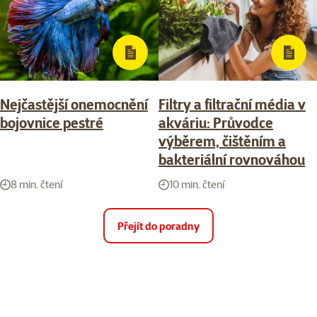
Nejčastější onemocnění
Filtry a filtrační média v
bojovnice pestré
akváriu: Průvodce
výběrem, čištěním a
bakteriální rovnováhou
8 min. čtení
10 min. čtení
Přejít do poradny