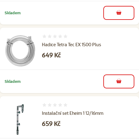
Skladem
do košíku
Hodnocení 0%
Hadice Tetra Tec EX 1500 Plus
Cena
649 Kč
Skladem
do košíku
Hodnocení 0%
Instalační set Eheim 1 12/16mm
Cena
659 Kč