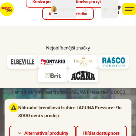
Krmivo pro ptáky
Krmivo pro ryby
můj
můj
Máte dotaz?
košík
účet
men
Krmivo pro teraristiku
Hled
Vl
Náhradní díly
Nejoblíbenější značky
Další fotky
Hodnocení 0%
Náhradní křemíková trubice LAGUNA Pressure-Flo 8000
Náhradní křemíková trubice LAGUNA Pressure-Flo
8000 není v prodeji.
Alternativní produkty
Hlídat dostupnost