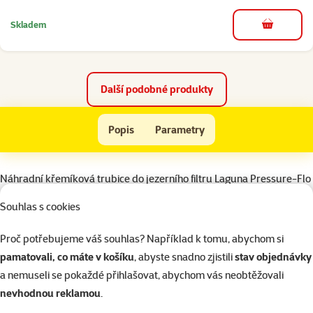
Skladem
do košíku
Další podobné produkty
Náhradní křemíková trubice LAGUNA Pressure-Flo 8000
Popis
Parametry
Na začátek stránky
superzoo.product.detail.content
Náhradní křemíková trubice do jezerního filtru Laguna Pressure-Flo
8000.
Souhlas s cookies
Parametry
Proč potřebujeme váš souhlas? Například k tomu, abychom si
Typ přístroje
Vnější filtr
pamatovali, co máte v košíku
, abyste snadno zjistili
stav objednávky
Typ náhradního dílu
Křemíková trubice
a nemuseli se pokaždé přihlašovat, abychom vás neobtěžovali
Značka
Laguna
nevhodnou reklamou
.
Katalogové číslo
101-PT1525