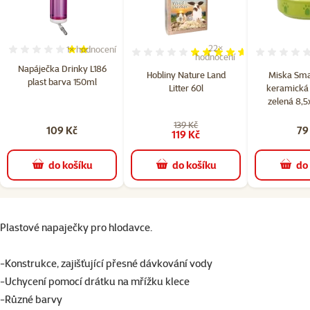
22×
1×
hodnocení
Hodnocení 40%, počet hodnocení: 1
Hodnocení 92%, počet hodn
hodnocení
Napáječka Drinky L186
Hobliny Nature Land
Miska Sma
plast barva 150ml
Litter 60l
keramická 
zelená 8,5
139 Kč
109 Kč
79
119 Kč
do košíku
do košíku
do
superzoo.product.detail.content
Plastové napaječky pro hlodavce.
-Konstrukce, zajišťující přesné dávkování vody
-Uchycení pomocí drátku na mřížku klece
-Různé barvy