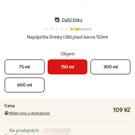
Další fotky
Hodnocení 40%, počet hodnocení:
1×
hodnocení
Napáječka Drinky L186 plast barva 150ml
Objem
75 ml
150 ml
300 ml
600 ml
Cena
109 Kč
Hlídat cenu a dostupnost
Na prodejnách