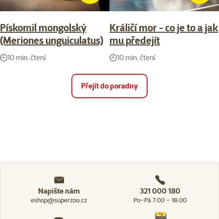
Pískomil mongolský
Králičí mor - co je to a jak
(Meriones unguiculatus)
mu předejít
10 min. čtení
10 min. čtení
Přejít do poradny
Napište nám
321 000 180
eshop@superzoo.cz
Po–Pá 7:00 – 18:00