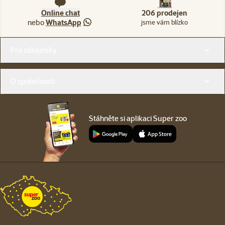
Online chat
206 prodejen
nebo
WhatsApp
jsme vám blízko
Menu v patičce
Pro zákazníky
O společnosti
Stáhněte si aplikaci Super zoo