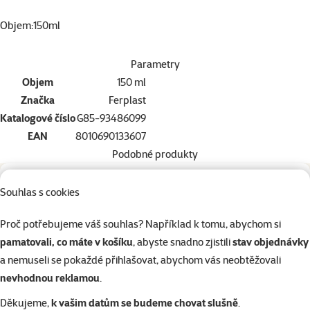
Objem:150ml
Parametry
Objem
150 ml
Značka
Ferplast
Katalogové číslo
G85-93486099
EAN
8010690133607
Podobné produkty
11×
hodnocení
Hodnocení 85%, počet hodnocení: 11
Souhlas s cookies
Napáječka Small Animals s držákem plast
250ml
Proč potřebujeme váš souhlas? Například k tomu, abychom si
Cena
89 Kč
pamatovali, co máte v košíku
, abyste snadno zjistili
stav objednávky
a nemuseli se pokaždé přihlašovat, abychom vás neobtěžovali
značka
nevhodnou reklamou
.
Děkujeme,
k vašim datům se budeme chovat slušně
.