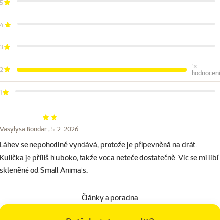
5
4
3
1×
2
hodnocení
1
Hodnocení 40%
Vasylysa Bondar ,
5. 2. 2026
Láhev se nepohodlně vyndává, protože je připevněná na drát.
Kulička je příliš hluboko, takže voda neteče dostatečně. Víc se mi líbí
skleněné od Small Animals.
Články a poradna