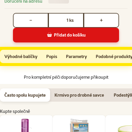
Doručení na adresu
Počet kusů *
ks
−
+
Přidat do košíku
Napáječka Drinky L186 plast barva 150ml
Do košíku
Výhodné balíčky
Popis
Parametry
Podobné produkt
Na začátek stránky
Pro kompletní péči doporučujeme přikoupit
Často spolu kupujete
Krmivo pro drobné savce
Podestýl
Kupte společně