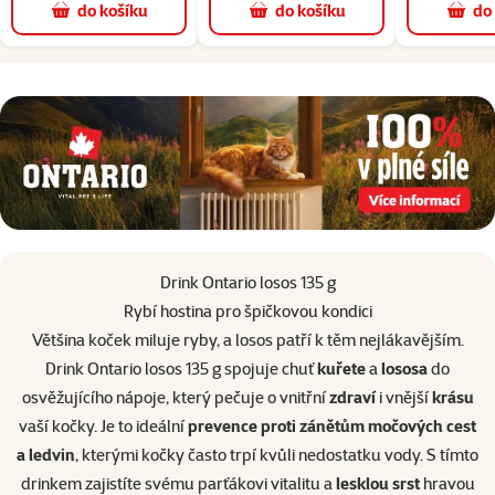
do košíku
do košíku
do
superzoo.product.detail.content
Drink Ontario losos 135 g
Rybí hostina pro špičkovou kondici
Většina koček miluje ryby, a losos patří k těm nejlákavějším.
Drink Ontario losos 135 g spojuje chuť
kuřete
a
lososa
do
osvěžujícího nápoje, který pečuje o vnitřní
zdraví
i vnější
krásu
vaší kočky. Je to ideální
prevence proti zánětům močových cest
a ledvin
, kterými kočky často trpí kvůli nedostatku vody. S tímto
drinkem zajistíte svému parťákovi vitalitu a
lesklou srst
hravou