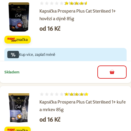
2×
hodnocení
Hodnocení 90%, počet hodnocení: 2
Kapsička Prospera Plus Cat Sterilised 1+
hovězí a dýně 85g
Cena
od 16 Kč
značka
%
Kup více, zaplať méně
Skladem
do košíku
1×
hodnocení
Hodnocení 100%, počet hodnocení: 1
Kapsička Prospera Plus Cat Sterilised 1+ kuře
a mrkev 85g
Cena
od 16 Kč
značka