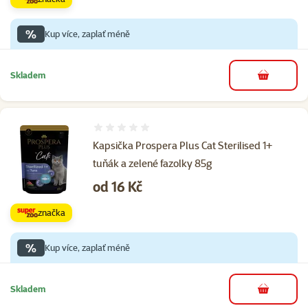
%
Kup více, zaplať méně
Skladem
do košíku
Hodnocení 0%
Kapsička Prospera Plus Cat Sterilised 1+
tuňák a zelené fazolky 85g
Cena
od 16 Kč
značka
%
Kup více, zaplať méně
Skladem
do košíku