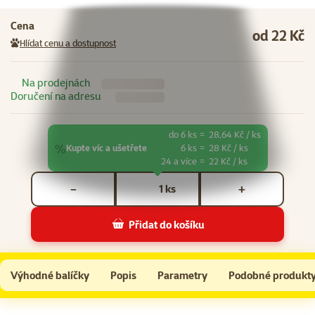
Cena
od 22 Kč
Hlídat cenu a dostupnost
Na prodejnách
Doručení na adresu
do 6 ks
=
28,64 Kč / ks
%
Kupte víc a ušetřete
6 ks
=
28 Kč / ks
24 a více
=
22 Kč / ks
Počet kusů *
ks
−
+
Přidat do košíku
Nápoj Ontario Cat Drink Salmon 135g
Do košíku
Výhodné balíčky
Popis
Parametry
Podobné produkt
Na začátek stránky