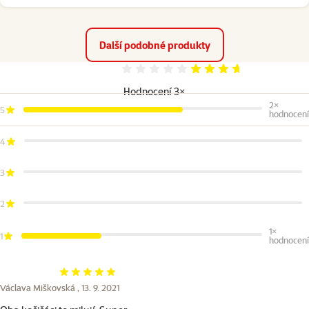
Další podobné produkty
Hodnocení 73%
Hodnocení 3×
2×
5
hodnocení
4
3
2
1×
1
hodnocení
Hodnocení 100%
Václava Miškovská ,
13. 9. 2021