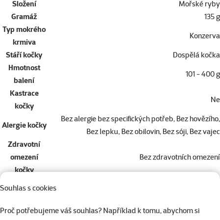
Složení
Mořské ryby
Gramáž
135 g
Typ mokrého
Konzerva
krmiva
Stáří kočky
Dospělá kočka
Hmotnost
101 - 400 g
balení
Kastrace
Ne
kočky
Bez alergie bez specifických potřeb, Bez hovězího,
Alergie kočky
Bez lepku, Bez obilovin, Bez sóji, Bez vajec
Zdravotní
omezení
Bez zdravotních omezení
kočky
Značka
Ontario
Souhlas s cookies
Katalogové
213-55713
číslo
Proč potřebujeme váš souhlas? Například k tomu, abychom si