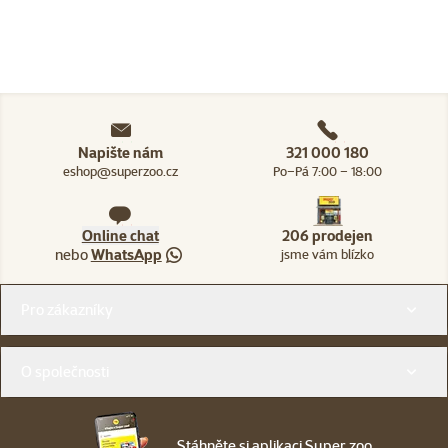
Napište nám
321 000 180
eshop@superzoo.cz
Po–Pá 7:00 – 18:00
Online chat
206 prodejen
nebo
WhatsApp
jsme vám blízko
Menu v patičce
Pro zákazníky
O společnosti
Stáhněte si aplikaci Super zoo