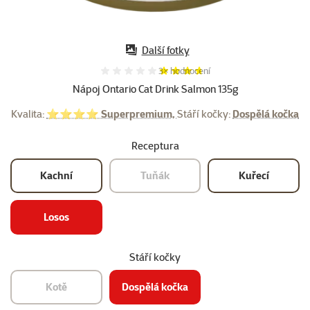
Další fotky
Hodnocení 73%, počet hodnocení:
3×
hodnocení
Nápoj Ontario Cat Drink Salmon 135g
Kvalita:
⭐⭐⭐⭐ Superpremium,
Stáří kočky:
Dospělá kočka
Receptura
Kachní
Tuňák
Kuřecí
Losos
Stáří kočky
Kotě
Dospělá kočka