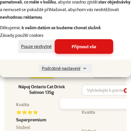
EAN
8595681801487
pamatovali, co máte v košíku
, abyste snadno zjistili
stav objednávky
a nemuseli se pokaždé přihlašovat, abychom vás neobtěžovali
Dopřejte vašemu mazlíčkovi to nejlepší
nevhodnou reklamou
.
Přejděte na kvalitu od Super zoo
Děkujeme,
k vašim datům se budeme chovat slušně
.
Zásady použití cookies
Pouze nezbytné
Přijmout vše
Podrobné nastavení
značka
Nápoj Ontario Cat Drink
Vyhledat produkt
Salmon 135g
Vy
Kvalita
⭐⭐⭐⭐
Kvalita
Superpremium
Složení