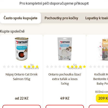
Pro kompletní péči doporučujeme přikoupit
Často spolu kupujete
Pochoutky pro kočky
Lopatky k toa
Kupte společně
3×
5×
Hodnocení 73%, počet hodnocení: 3
Hodnocení 100%, počet hod
hodnocení
hodnocení
Nápoj Ontario Cat Drink
Ontario pochoutka lízací
Kočkolit M
Salmon 135g
extra tuňák a losos
Bentonite 
5x14g
Baby Po
Běžná ce
od 22 Kč
49 Kč
209 K
famil