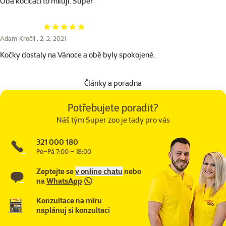
Oba kočičáci to milují. Super
Hodnocení 100%
Adam Kročil ,
2. 2. 2021
Kočky dostaly na Vánoce a obě byly spokojené.
Články a poradna
Potřebujete poradit?
Náš tým Super zoo je tady pro vás
321 000 180
Po–Pá 7:00 – 18:00
Zeptejte se
v online chatu
nebo
na
WhatsApp
Konzultace na míru
naplánuj si konzultaci