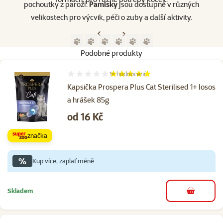
pochoutky z paroží.
Pamlsky
jsou dostupné v různých
velikostech pro výcvik, péči o zuby a další aktivity.​
Předchozí strana
Následující strana
Přejít na stranu 1
Přejít na stranu 2
Přejít na stranu 3
Přejít na stranu 4
Přejít na stranu 5
Přejít na stranu 6
Podobné produkty
1×
hodnocení
Hodnocení 100%, počet hodnocení: 1
Kapsička Prospera Plus Cat Sterilised 1+ losos
a hrášek 85g
Cena
od 16 Kč
značka
%
Kup více, zaplať méně
Skladem
do košíku