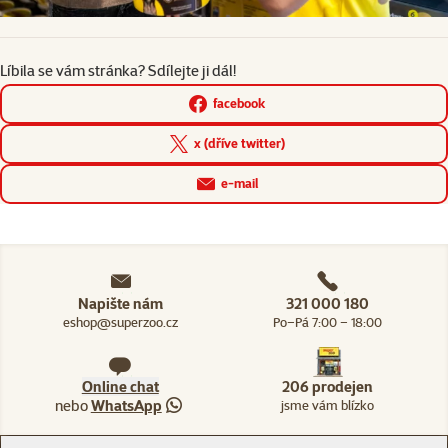
Líbila se vám stránka? Sdílejte ji dál!
facebook
x (dříve twitter)
e-mail
Napište nám
321 000 180
eshop@superzoo.cz
Po–Pá 7:00 – 18:00
Online chat
206 prodejen
nebo
WhatsApp
jsme vám blízko
Menu v patičce