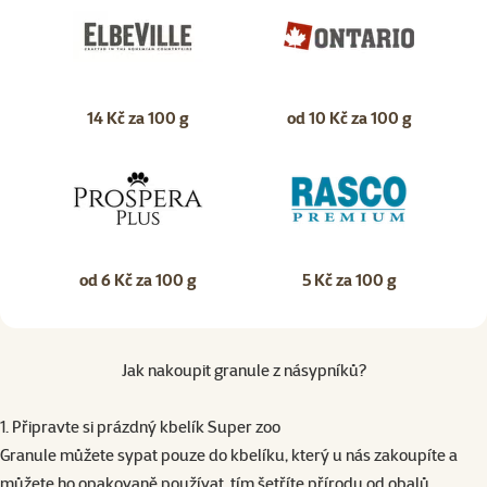
14 Kč za 100 g
od 10 Kč za 100 g
od 6 Kč za 100 g
5 Kč za 100 g
Jak nakoupit granule z násypníků?
1. Připravte si prázdný kbelík Super zoo
Granule můžete sypat pouze do kbelíku, který u nás zakoupíte a
můžete ho opakovaně používat, tím šetříte přírodu od obalů.