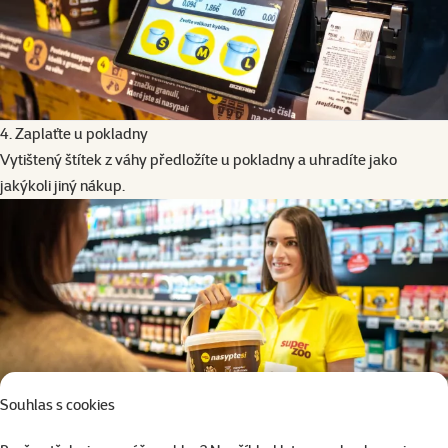
4. Zaplaťte u pokladny
Vytištený štítek z váhy předložíte u pokladny a uhradíte jako
jakýkoli jiný nákup.
Souhlas s cookies