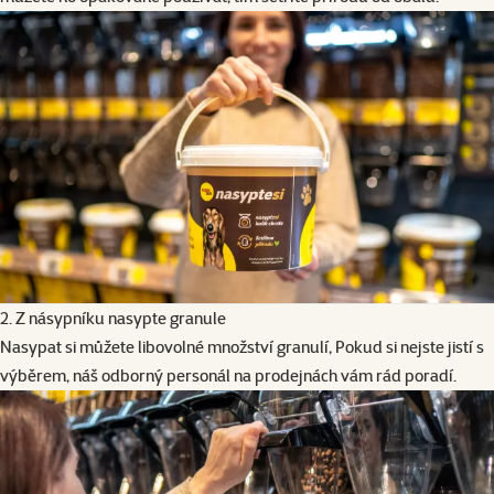
2. Z násypníku nasypte granule
Nasypat si můžete libovolné množství granulí, Pokud si nejste jistí s
výběrem, náš odborný personál na prodejnách vám rád poradí.