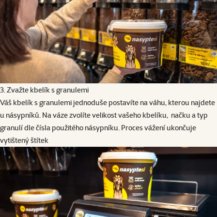
3. Zvažte kbelík s granulemi
Váš kbelík s granulemi jednoduše postavíte na váhu, kterou najdete
u násypníků. Na váze zvolíte velikost vašeho kbelíku, načku a typ
granulí dle čísla použitého násypníku. Proces vážení ukončuje
vytištený štítek