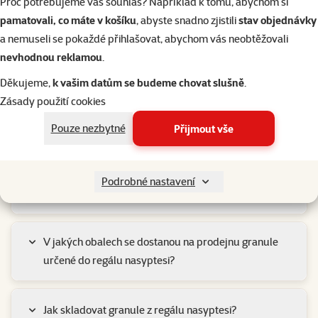
Proč potřebujeme váš souhlas? Například k tomu, abychom si
pamatovali, co máte v košíku
, abyste snadno zjistili
stav objednávky
a nemuseli se pokaždé přihlašovat, abychom vás neobtěžovali
Nejčastější dotazy
nevhodnou reklamou
.
Jaká je expirace granulí z násypníků?
Děkujeme,
k vašim datům se budeme chovat slušně
.
Zásady použití cookies
Má skladování granulí v násypnících vliv na jejich
Pouze nezbytné
Přijmout vše
kvalitu?
Podrobné nastavení
Jak dlouho je krmivo v násypnících?
V jakých obalech se dostanou na prodejnu granule
určené do regálu nasyptesi?
Jak skladovat granule z regálu nasyptesi?