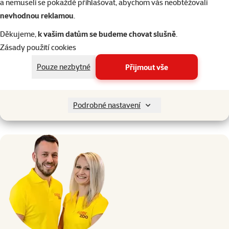
a nemuseli se pokaždé přihlašovat, abychom vás neobtěžovali
nevhodnou reklamou
.
Děkujeme,
k vašim datům se budeme chovat slušně
.
Zásady použití cookies
Pouze nezbytné
Přijmout vše
Podrobné nastavení