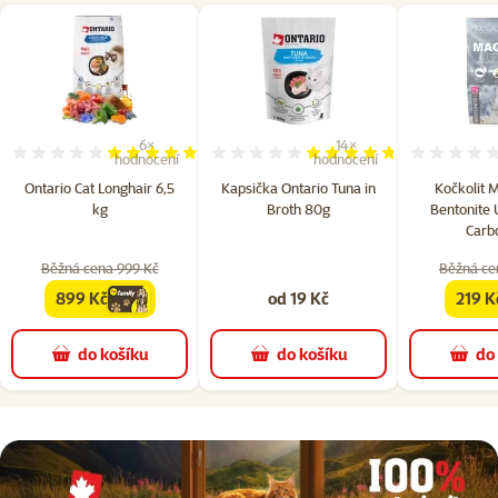
6×
14×
Hodnocení 97%, počet hodnocení: 6
Hodnocení 94%, počet hodn
hodnocení
hodnocení
Ontario Cat Longhair 6,5
Kapsička Ontario Tuna in
Kočkolit M
kg
Broth 80g
Bentonite 
Carbo
Běžná cena 999 Kč
Běžná ce
899 Kč
od 19 Kč
219 K
family
cena
famil
do košíku
do košíku
do
superzoo.product.detail.content