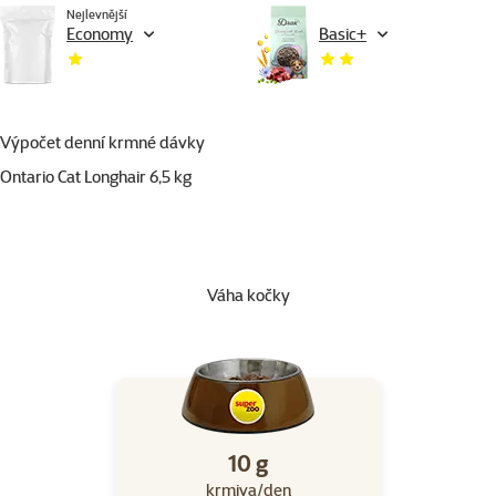
Nejlevnější
Economy
Basic+
Výpočet denní krmné dávky
Ontario Cat Longhair 6,5 kg
Váha kočky
10 g
krmiva/den