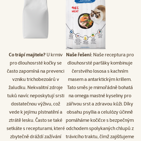
Co trápí majitele?
U krmiv
Naše řešení:
Naše receptura pro
pro dlouhosrsté kočky se
dlouhosrsté parťáky kombinuje
často zapomíná na prevenci
čerstvého lososa s kachním
vzniku trichobezoárů v
masem a antarktickým krillem.
žaludku. Nekvalitní zdroje
Tato směs je mimořádně bohatá
tuků navíc neposkytují srsti
na omega mastné kyseliny pro
dostatečnou výživu, což
zářivou srst a zdravou kůži. Díky
vede k jejímu plstnatění a
obsahu psyllia a celulózy účinně
ztrátě lesku. Často se také
pomáháme kočičce s bezpečným
setkáte s recepturami, které
odchodem spolykaných chlupů z
zbytečně dráždí zažívání
trávicího traktu, čímž zajišťujeme