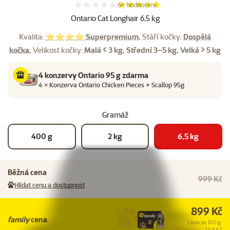
Hodnocení 97%, počet hodnocení:
6×
hodnocení
Ontario Cat Longhair 6,5 kg
Kvalita:
⭐⭐⭐⭐ Superpremium,
Stáří kočky:
Dospělá
kočka,
Velikost kočky:
Malá < 3 kg, Střední 3–5 kg, Velká > 5 kg
4 konzervy Ontario 95 g zdarma
4 × Konzerva Ontario Chicken Pieces + Scallop 95g
Gramáž
400 g
2 kg
6,5 kg
Běžná cena
999 Kč
Hlídat cenu a dostupnost
899 Kč
family
cena
Cena za 100 g:
13,8 Kč