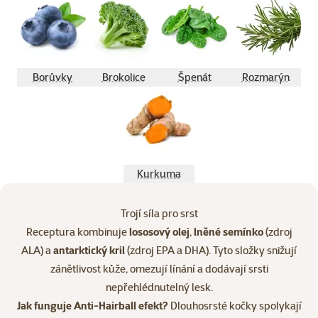
Borůvky
Brokolice
Špenát
Rozmarýn
Kurkuma
Trojí síla pro srst
Receptura kombinuje
lososový olej
,
lněné semínko
(zdroj
ALA) a
antarktický kril
(zdroj EPA a DHA). Tyto složky snižují
zánětlivost kůže, omezují línání a dodávají srsti
nepřehlédnutelný lesk.
Jak funguje Anti-Hairball efekt?
Dlouhosrsté kočky spolykají