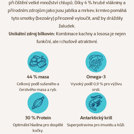
při čištění velké množství chlupů. Díky 4 % hrubé vlákniny a
přírodním zdrojům jako jsou jablka a mrkev, krmivo pomáhá
tyto smotky (bezoáry) přirozeně vyloučit, aniž by dráždily
žaludek.
Unikátní zdroj bílkovin:
Kombinace kachny a lososa je nejen
funkční, ale i chuťově atraktivní.
44 % masa
Omega-3
Celkový podíl sušeného a
Vysoký podíl 0,9 % pro výživu
čerstvého masa a ryb.
srsti.
30 % Protein
Antarktický krill
Optimální hladina pro dospělé
Superpotravina pro imunitu a kůži.
kočky.