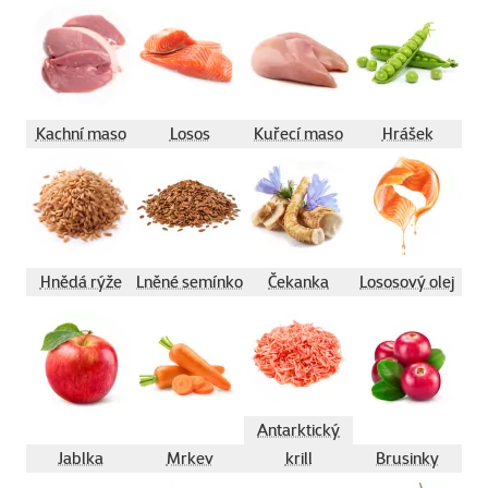
Kachní maso
Losos
Kuřecí maso
Hrášek
Hnědá rýže
Lněné semínko
Čekanka
Lososový olej
Antarktický
Jablka
Mrkev
krill
Brusinky