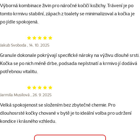
Výborná kombinace živin pro náročné kočičí kožichy. Trávení je po
tomto krmivu stabilní, zápach z toalety se minimalizoval a kočka je
po jídle spokojená.
Hodnocení 100%
Jakub Svoboda ,
14. 10. 2025
Granule dokonale pokrývají specifické nároky na výživu dlouhé srsti.
Kočka se po nich méně drbe, podsada neplstnatí a krmivo jí dodává
potřebnou vitalitu.
Hodnocení 100%
Jarmila Musilová ,
26. 9. 2025
Velká spokojenost se složením bez zbytečné chemie. Pro
dlouhosrsté kočky chované v bytě je to ideální volba pro udržení
kondice i krásného vzhledu.