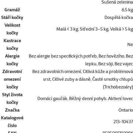
Sušená zelenina
Gramáž
6,5 kg
Stáří kočky
Dospělá kočka
Velikost
Malá < 3 kg, Střední 3–5 kg, Velká > 5 kg
kočky
Kastrace
Ne
kočky
Alergie
Bez alergie bez specifických potřeb, Bez hovězího, Bez
kočky
lepku, Bez sóji, Bez vajec
Zdravotní
Bez zdravotních omezení, Citlivá kůže a problémová
omezení
srst, Citlivé zuby a dásně, Časté smotky chlupů
kočky
(Trichobezoáry)
Styl života
Domácí gaučák, Běžný denní pohyb, Aktivní lovec
kočky
Značka
Ontario
Katalogové
213-10437
číslo