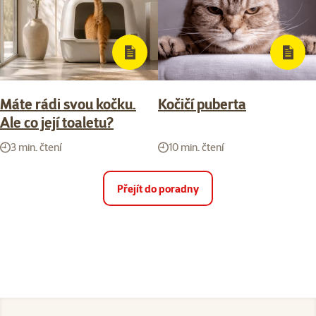
Máte rádi svou kočku.
Kočičí puberta
Ale co její toaletu?
3 min. čtení
10 min. čtení
Přejít do poradny