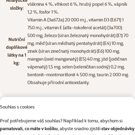
Analytické
vláknina 4 %, vlhkost 6 %, hrubý popel 6 %, vápník
složky:
1,2 %, fosfor 1 %.
Vitamin A (3a672a) 20 000 m.j., vitamin D3 (E671) 1
750 m.j., vitamin E (alfa–tokoferol acetát) (3a700)
500 mg, železo (síran železnatý monohydrát) (E1) 70
Nutriční
mg, měď (síran měďnatý pentahydrát) (E4) 10 mg,
doplňkové
zinek (síran zinečnatý monohydrát) (E6) 100 mg,
látky na 1
mangan (oxid manganatý) (E5) 40 mg, jód (jodičnan
kg:
vápenatý) 1,5 mg, selen (seleničitan sodný) 0,2 mg,
bentonit–montmorillonit 4 500 mg, taurin 2 000 mg.
Obsahuje přírodní antioxidanty.
Souhlas s cookies
Proč potřebujeme váš souhlas? Například k tomu, abychom si
pamatovali, co máte v košíku
, abyste snadno zjistili
stav objednávky