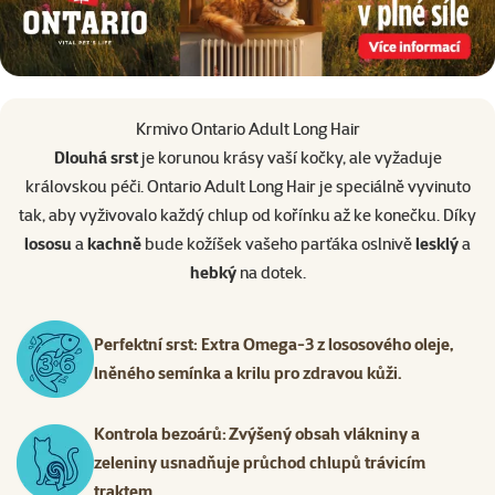
Krmivo Ontario Adult Long Hair
Dlouhá srst
je korunou krásy vaší kočky, ale vyžaduje
královskou péči. Ontario Adult Long Hair je speciálně vyvinuto
tak, aby vyživovalo každý chlup od kořínku až ke konečku. Díky
lososu
a
kachně
bude kožíšek vašeho parťáka oslnivě
lesklý
a
hebký
na dotek.
Perfektní srst: Extra Omega-3 z lososového oleje,
lněného semínka a krilu pro zdravou kůži.
Kontrola bezoárů: Zvýšený obsah vlákniny a
zeleniny usnadňuje průchod chlupů trávicím
traktem.