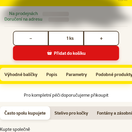
Na prodejnách
Doručení na adresu
Počet kusů *
ks
−
+
Přidat do košíku
Ontario Cat Longhair 6,5 kg
Do košíku
Výhodné balíčky
Popis
Parametry
Podobné produkt
Na začátek stránky
Pro kompletní péči doporučujeme přikoupit
Často spolu kupujete
Stelivo pro kočky
Fontány a zásobn
Kupte společně