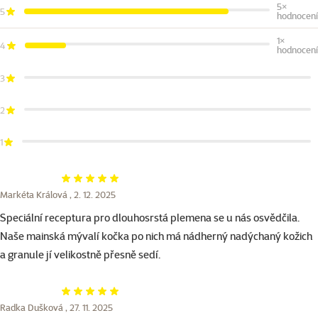
5×
5
hodnocení
1×
4
hodnocení
3
2
1
Hodnocení 100%
Markéta Králová ,
2. 12. 2025
Speciální receptura pro dlouhosrstá plemena se u nás osvědčila.
Naše mainská mývalí kočka po nich má nádherný nadýchaný kožich
a granule jí velikostně přesně sedí.
Hodnocení 100%
Radka Dušková ,
27. 11. 2025