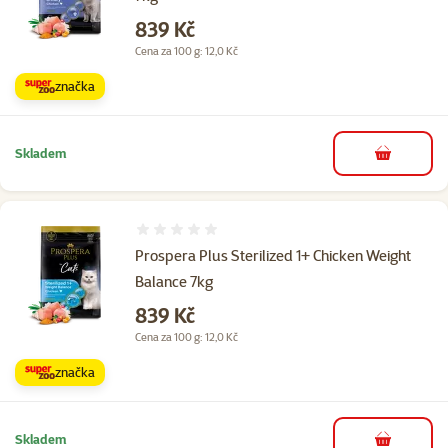
Cena
839 Kč
Cena za 100 g: 12,0 Kč
značka
Skladem
do košíku
Hodnocení 0%
Prospera Plus Sterilized 1+ Chicken Weight
Balance 7kg
Cena
839 Kč
Cena za 100 g: 12,0 Kč
značka
Skladem
do košíku