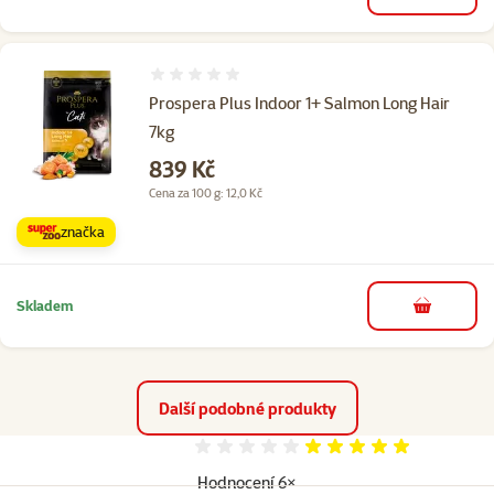
Hodnocení 0%
Prospera Plus Indoor 1+ Salmon Long Hair
7kg
Cena
839 Kč
Cena za 100 g: 12,0 Kč
značka
Skladem
do košíku
Další podobné produkty
Hodnocení 97%
Hodnocení 6×