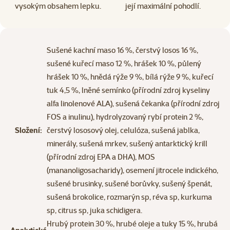
vysokým obsahem lepku.
její maximální pohodlí.
Sušené kachní maso 16 %, čerstvý losos 16 %,
sušené kuřecí maso 12 %, hrášek 10 %, půlený
hrášek 10 %, hnědá rýže 9 %, bílá rýže 9 %, kuřecí
tuk 4,5 %, lněné semínko (přírodní zdroj kyseliny
alfa linolenové ALA), sušená čekanka (přírodní zdroj
FOS a inulinu), hydrolyzovaný rybí protein 2 %,
Složení:
čerstvý lososový olej, celulóza, sušená jablka,
minerály, sušená mrkev, sušený antarktický krill
(přírodní zdroj EPA a DHA), MOS
(mananoligosacharidy), osemení jitrocele indického,
sušené brusinky, sušené borůvky, sušený špenát,
sušená brokolice, rozmarýn sp, réva sp, kurkuma
sp, citrus sp, juka schidigera.
Hrubý protein 30 %, hrubé oleje a tuky 15 %, hrubá