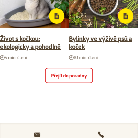
Život s kočkou:
Bylinky ve výživě psů a
ekologicky a pohodlně
koček
5 min. čtení
10 min. čtení
Přejít do poradny