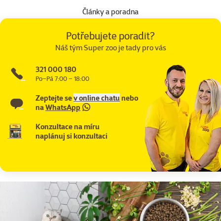
Články a poradna
Potřebujete poradit?
Náš tým Super zoo je tady pro vás
321 000 180
Po–Pá 7:00 – 18:00
Zeptejte se
v online chatu
nebo
na
WhatsApp
Konzultace na míru
naplánuj si konzultaci