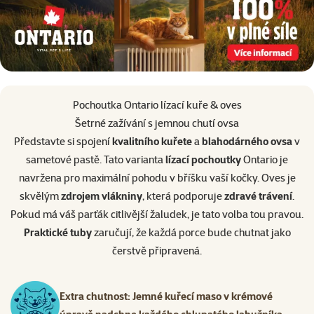
Pochoutka Ontario lízací kuře & oves
Šetrné zažívání s jemnou chutí ovsa
Představte si spojení
kvalitního kuřete
a
blahodárného ovsa
v
sametové pastě. Tato varianta
lízací pochoutky
Ontario je
navržena pro maximální pohodu v bříšku vaší kočky. Oves je
skvělým
zdrojem vlákniny
, která podporuje
zdravé trávení
.
Pokud má váš parťák citlivější žaludek, je tato volba tou pravou.
Praktické tuby
zaručují, že každá porce bude chutnat jako
čerstvě připravená.
Extra chutnost: Jemné kuřecí maso v krémové