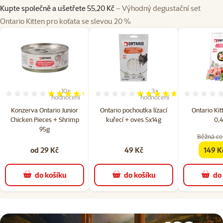
Kupte společně a ušetřete 55,20 Kč
– Výhodný degustační set
Ontario Kitten pro koťata se slevou 20 %
10×
3×
Hodnocení 86%, počet hodnocení: 10
Hodnocení 93%, počet hodn
hodnocení
hodnocení
Konzerva Ontario Junior
Ontario pochoutka lízací
Ontario Kit
Chicken Pieces + Shrimp
kuřecí + oves 5x14g
0,4
95g
Běžná ce
od 29 Kč
49 Kč
149 K
famil
do košíku
do košíku
do
superzoo.product.detail.content