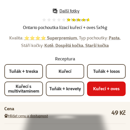
Další fotky
Hodnocení 93%, počet hodnocení:
3×
hodnocení
Ontario pochoutka lízací kuřecí + oves 5x14g
Kvalita:
⭐⭐⭐⭐ Superpremium,
Typ pochoutky:
Pasta,
Stáří kočky:
Kotě, Dospělá kočka, Starší kočka
Receptura
Tuňák + treska
Kuřecí
Tuňák + losos
Kuřecí s
Tuňák + krevety
Kuřecí + oves
multivitaminem
Cena
49 Kč
Hlídat cenu a dostupnost