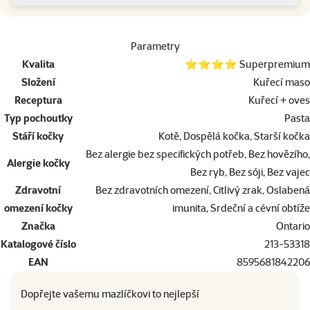
Parametry
Kvalita
⭐⭐⭐⭐ Superpremium
Složení
Kuřecí maso
Receptura
Kuřecí + oves
Typ pochoutky
Pasta
Stáří kočky
Kotě, Dospělá kočka, Starší kočka
Bez alergie bez specifických potřeb, Bez hovězího,
Alergie kočky
Bez ryb, Bez sóji, Bez vajec
Zdravotní
Bez zdravotních omezení, Citlivý zrak, Oslabená
omezení kočky
imunita, Srdeční a cévní obtíže
Značka
Ontario
Katalogové číslo
213-53318
EAN
8595681842206
Dopřejte vašemu mazlíčkovi to nejlepší