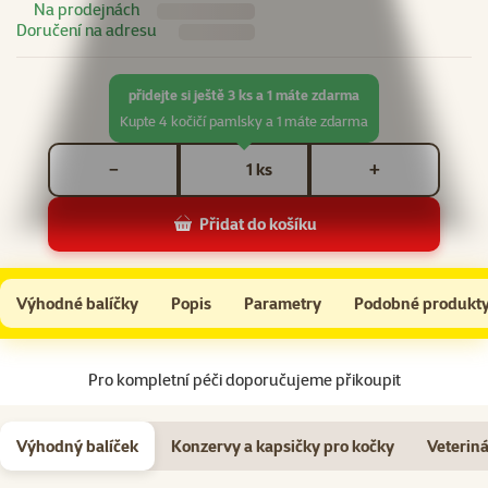
Na prodejnách
Doručení na adresu
přidejte si ještě 3 ks a 1 máte zdarma
Kupte 4 kočičí pamlsky a 1 máte zdarma
Počet kusů *
ks
−
+
Přidat do košíku
Ontario pochoutka lízací kuřecí + oves 5x14g
Do košíku
Výhodné balíčky
Popis
Parametry
Podobné produkt
Na začátek stránky
Pro kompletní péči doporučujeme přikoupit
Výhodný balíček
Konzervy a kapsičky pro kočky
Veteriná