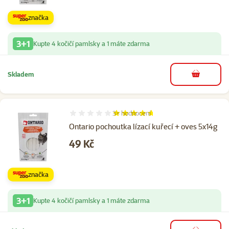
značka
3+1
Kupte 4 kočičí pamlsky a 1 máte zdarma
Skladem
do košíku
3×
hodnocení
Hodnocení 93%, počet hodnocení: 3
Ontario pochoutka lízací kuřecí + oves 5x14g
Cena
49 Kč
značka
3+1
Kupte 4 kočičí pamlsky a 1 máte zdarma