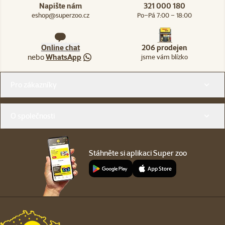
Napište nám
321 000 180
eshop@superzoo.cz
Po–Pá 7:00 – 18:00
Online chat
206 prodejen
nebo
WhatsApp
jsme vám blízko
Menu v patičce
Pro zákazníky
O společnosti
Stáhněte si aplikaci Super zoo