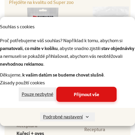
Přejděte na kvalitu od Super zoo
Souhlas s cookies
Proč potřebujeme váš souhlas? Například k tomu, abychom si
pamatovali, co máte v košíku
, abyste snadno zjistili
stav objednávky
značka
a nemuseli se pokaždé přihlašovat, abychom vás neobtěžovali
nevhodnou reklamou
.
Ontario pochoutka lízací
Vyhledat produkt
kuřecí + oves 5x14g
Vy
Děkujeme,
k vašim datům se budeme chovat slušně
.
Zásady použití cookies
Kvalita
⭐⭐⭐⭐
Kvalita
Pouze nezbytné
Přijmout vše
Superpremium
Složení
Složení
Podrobné nastavení
Kuřecí maso
Receptura
Receptura
Kuřecí + oves