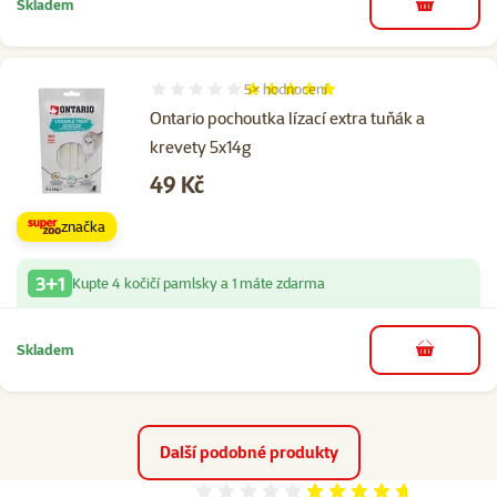
Skladem
do košíku
5×
hodnocení
Hodnocení 100%, počet hodnocení: 5
Ontario pochoutka lízací extra tuňák a
krevety 5x14g
Cena
49 Kč
značka
3+1
Kupte 4 kočičí pamlsky a 1 máte zdarma
Skladem
do košíku
Další podobné produkty