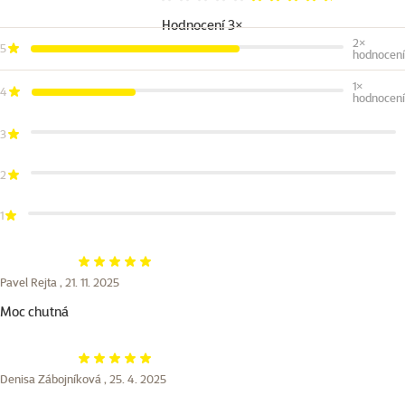
Hodnocení 93%
Hodnocení 3×
2×
5
hodnocení
1×
4
hodnocení
3
2
1
Hodnocení 100%
Pavel Rejta ,
21. 11. 2025
Moc chutná
Hodnocení 100%
Denisa Zábojníková ,
25. 4. 2025