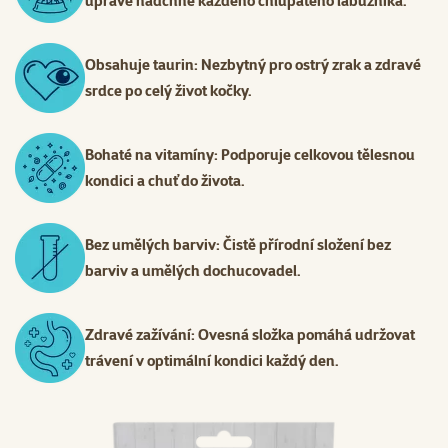
úpravě nadchne každého chlupatého labužníka.
Obsahuje taurin: Nezbytný pro ostrý zrak a zdravé
srdce po celý život kočky.
Bohaté na vitamíny: Podporuje celkovou tělesnou
kondici a chuť do života.
Bez umělých barviv: Čistě přírodní složení bez
barviv a umělých dochucovadel.
Zdravé zažívání: Ovesná složka pomáhá udržovat
trávení v optimální kondici každý den.