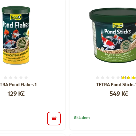
orii Potřeby a krmivo pro zahradní jezírka
1×
hodno
Hodnocení 0%
Hodnocen
TRA Pond Flakes 1l
TETRA Pond Sticks 
Cena
Cena
129 Kč
549 Kč
Skladem
do košíku