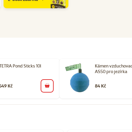
TETRA Pond Sticks 10l
Kámen vzduchovac
AS50 pro jezírka
549 Kč
84 Kč
do košíku