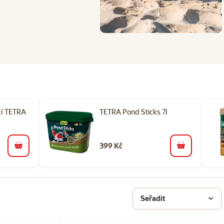
í TETRA
TETRA Pond Sticks 7l
399 Kč
do košíku
do košíku
Seřadit