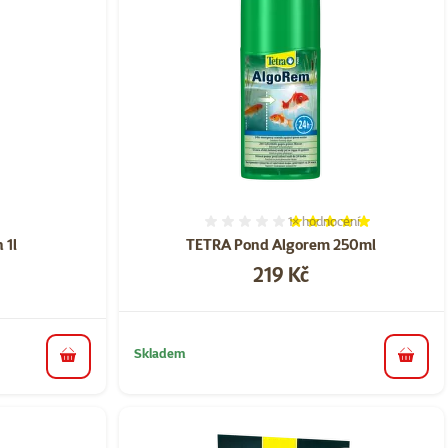
1×
hodnocení
ní 0%
Hodnocení 100%, počet ho
 1l
TETRA Pond Algorem 250ml
Cena
219 Kč
Skladem
do koš
do košíku