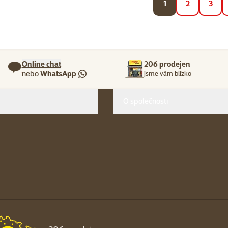
1
2
3
Online chat
206 prodejen
nebo
WhatsApp
jsme vám blízko
O společnosti