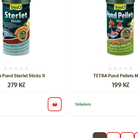
Hodnocení 0%
Hodnoce
Pond Sterlet Sticks 1l
TETRA Pond Pellets Mi
Cena
Cena
279 Kč
199 Kč
Skladem
do košíku