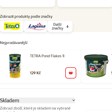
Zobrazit produkty podle značky
Další
značky
Nejprodávanější
TETRA Pond Flakes 1l
129 Kč
do košíku
Parametrický filtr
Vybrané filtry
Skladem
Zobrazí zboží, které je skladem na vybrané