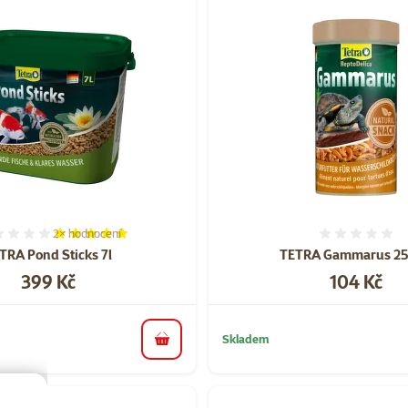
2×
hodnocení
Hodnocení 100%, počet hodnocení: 2
Hodnoce
TRA Pond Sticks 7l
TETRA Gammarus 2
Cena
Cena
399 Kč
104 Kč
Skladem
do košíku