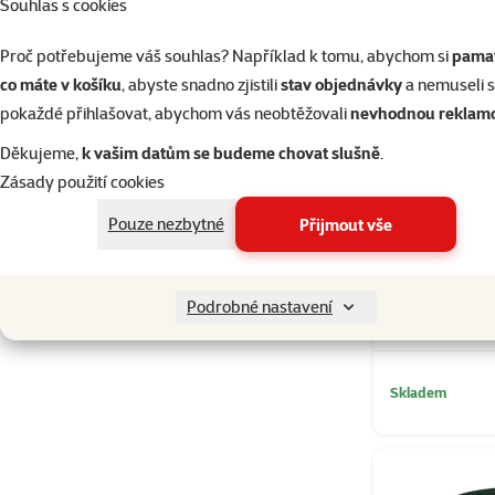
Souhlas s cookies
Potěr/mladé rybky
3
Proč potřebujeme váš souhlas? Například k tomu, abychom si
pamat
Pro lepší vybarvení
2
co máte v košíku
, abyste snadno zjistili
stav objednávky
a nemuseli 
Základní
19
pokaždé přihlašovat, abychom vás neobtěžovali
nevhodnou reklam
Děkujeme,
k vašim datům se budeme chovat slušně
.
Produkty v akci
Zásady použití cookies
Výprodej
5
Pouze nezbytné
Přijmout vše
Výprodej 50 %
7
Mezinárodní den hadů
1
TETRA 
Podrobné nastavení
Skladem