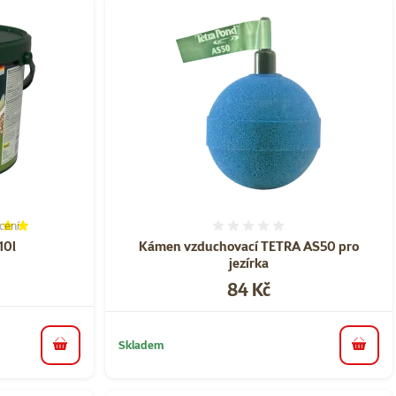
cení
í 100%, počet hodnocení: 1
Hodnocení 0%
10l
Kámen vzduchovací TETRA AS50 pro
jezírka
Cena
84 Kč
Skladem
do košíku
do koš