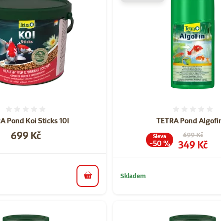
Hodnocení 0%
Hodnoce
A Pond Koi Sticks 10l
TETRA Pond Algofin
Cena
699 Kč
Původní cena
699 Kč
Sleva
Cena
349 Kč
-50 %
Skladem
do košíku