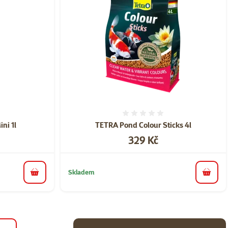
ní 0%
Hodnocení 0%
ni 1l
TETRA Pond Colour Sticks 4l
Cena
329 Kč
Skladem
do košíku
do koš