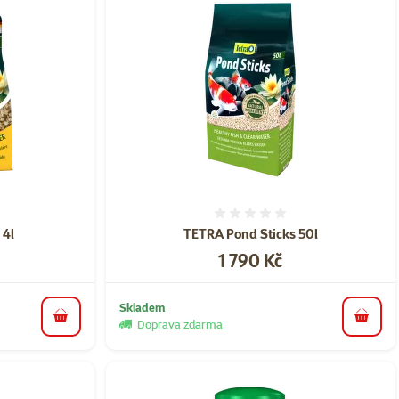
ní 0%
Hodnocení 0%
 4l
TETRA Pond Sticks 50l
Cena
1 790 Kč
Skladem
do košíku
do koš
Doprava zdarma