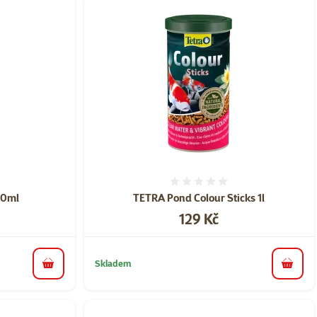
ní 0%
Hodnocení 0%
50ml
TETRA Pond Colour Sticks 1l
Cena
129 Kč
Skladem
do košíku
do koš