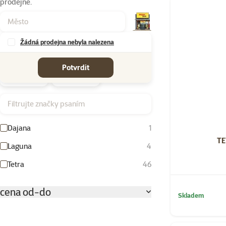
prodejně.
Produkty v kateg
Žádná prodejna nebyla nalezena
Značky
Potvrdit
Filtrujte značky psaním
Dajana
1
TE
Laguna
4
Tetra
46
cena od-do
Skladem