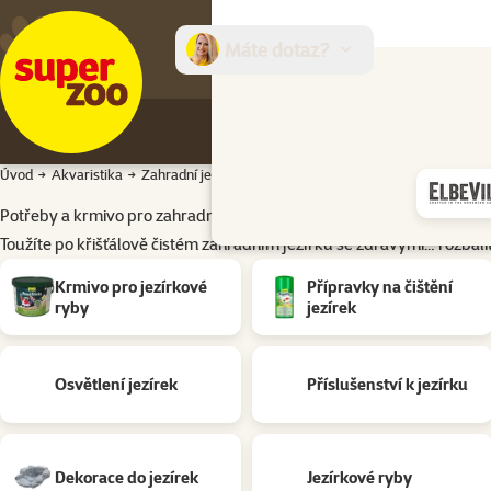
Máte dotaz?
E-sh
Úvod
Akvaristika
Zahradní jezírka
Potřeby a krmivo pro zahradní jezírka
Toužíte po křišťálově čistém zahradním jezírku se zdravými…
rozbali
Podkategorie
Krmivo pro jezírkové
Přípravky na čištění
ryby
jezírek
Osvětlení jezírek
Příslušenství k jezírku
Dekorace do jezírek
Jezírkové ryby