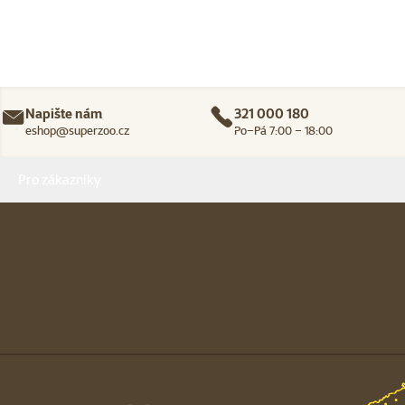
Napište nám
321 000 180
eshop@superzoo.cz
Po–Pá 7:00 – 18:00
Menu v patičce
Pro zákazníky