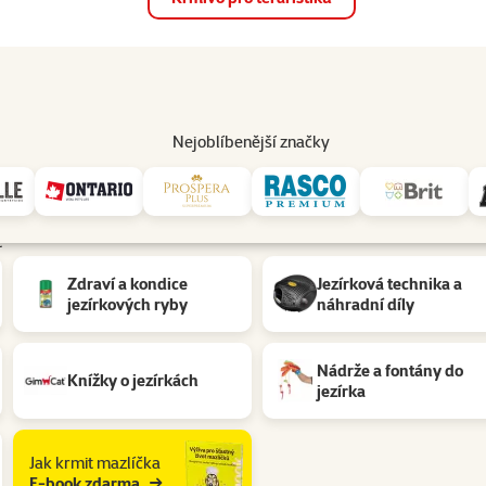
op
Akce a slevy
Prodejny
Služby
Poradna
Pomá
206
Nejoblíbenější značky
t
Zdraví a kondice
Jezírková technika a
jezírkových ryby
náhradní díly
Nádrže a fontány do
Knížky o jezírkách
jezírka
Jak krmit mazlíčka
E-book zdarma