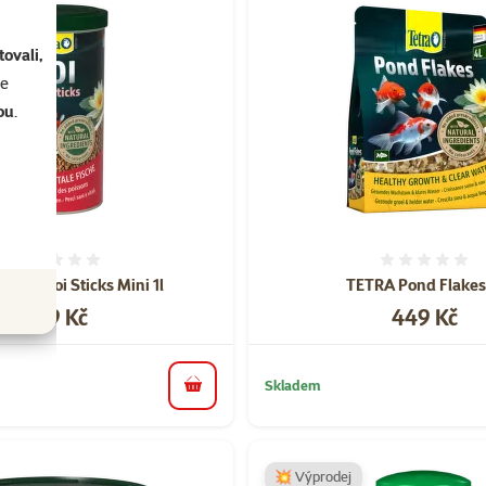
ovali,
se
ou
.
Hodnocení 0%
Hodnoce
Pond Koi Sticks Mini 1l
TETRA Pond Flakes
Cena
Cena
199 Kč
449 Kč
Skladem
do košíku
💥 Výprodej