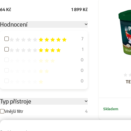
64 Kč
1 899 Kč
Hodnocení
Hodnocení 100%
7
Hodnocení 80%
1
Hodnocení 60%
0
Hodnocení 40%
0
Hodnocení 20%
0
TE
Typ přístroje
Skladem
Vnější filtr
4
Speciální krmivo pro ryby