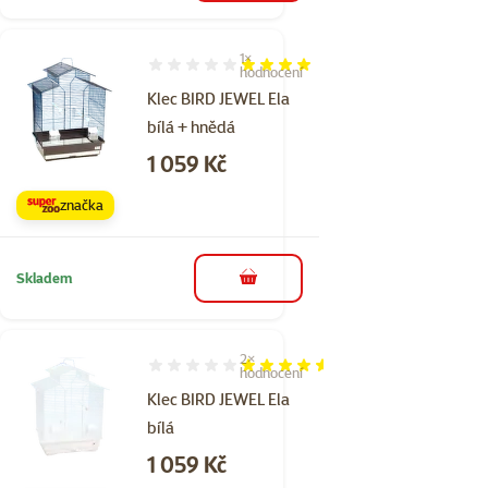
1×
Hodnocení 80%, počet hodnocení: 1
hodnocení
Klec BIRD JEWEL Ela
bílá + hnědá
Cena
1 059 Kč
značka
Skladem
do košíku
2×
Hodnocení 90%, počet hodnocení: 2
hodnocení
Klec BIRD JEWEL Ela
bílá
Cena
1 059 Kč