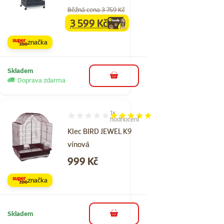
Běžná cena 3 759 Kč
3 599 Kč
family
cena
značka
Skladem
do košíku
Doprava zdarma
1×
Hodnocení 100%, počet hodnocení: 1
hodnocení
Klec BIRD JEWEL K9
vínová
Cena
999 Kč
značka
Skladem
do košíku