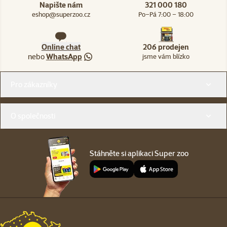
Napište nám
321 000 180
eshop@superzoo.cz
Po–Pá 7:00 – 18:00
Online chat
206 prodejen
nebo
WhatsApp
jsme vám blízko
Menu v patičce
Pro zákazníky
O společnosti
Stáhněte si aplikaci Super zoo