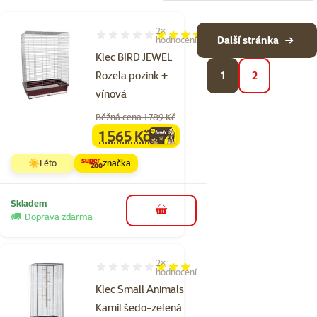
2×
Hodnocení 100%, počet hodnocení: 2
Další stránka
hodnocení
Klec BIRD JEWEL
Rozela pozink +
1
2
vínová
Běžná cena 1 789 Kč
1 565 Kč
family
cena
☀️Léto
značka
Skladem
do košíku
Doprava zdarma
2×
Hodnocení 60%, počet hodnocení: 2
hodnocení
Klec Small Animals
Kamil šedo-zelená