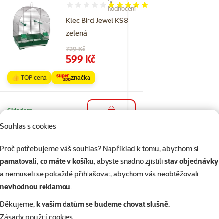
1×
Hodnocení 100%, počet hodnocení: 1
hodnocení
Klec Bird Jewel KS8
zelená
Původní cena
729 Kč
Cena
599 Kč
👍 TOP cena
značka
Skladem
do košíku
Souhlas s cookies
Proč potřebujeme váš souhlas? Například k tomu, abychom si
Hodnocení 0%
Náhradní úchyt
pamatovali, co máte v košíku
, abyste snadno zjistili
stav objednávky
na klece
a nemuseli se pokaždé přihlašovat, abychom vás neobtěžovali
plastový BIRD
nevhodnou reklamou
.
JEWEL
Děkujeme,
k vašim datům se budeme chovat slušně
.
Cena
14 Kč
Zásady použití cookies