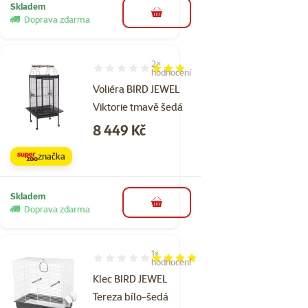
Skladem
do košíku
Doprava zdarma
2×
Hodnocení 60%, počet hodnocení: 2
hodnocení
Voliéra BIRD JEWEL
Viktorie tmavě šedá
Cena
8 449 Kč
značka
Skladem
do košíku
Doprava zdarma
1×
Hodnocení 80%, počet hodnocení: 1
hodnocení
Klec BIRD JEWEL
Tereza bílo-šedá