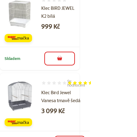
Hodnocení 0%
Klec BIRD JEWEL
K2 bílá
Cena
999 Kč
značka
Skladem
do košíku
9×
Hodnocení 91%, počet hodnocení: 9
hodnocení
Klec Bird Jewel
Vanesa tmavě šedá
Cena
3 099 Kč
značka