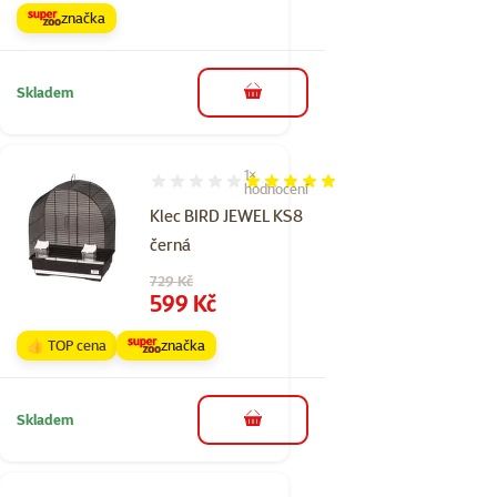
značka
Skladem
do košíku
1×
Hodnocení 100%, počet hodnocení: 1
hodnocení
Klec BIRD JEWEL KS8
černá
Původní cena
729 Kč
Cena
599 Kč
👍 TOP cena
značka
Skladem
do košíku