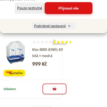
značka
Pouze nezbytné
Přijmout vše
Skladem
do košíku
Podrobné nastavení
2×
Hodnocení 90%, počet hodnocení: 2
hodnocení
Klec BIRD JEWEL K9
bílá + modrá
Cena
999 Kč
značka
Skladem
do košíku