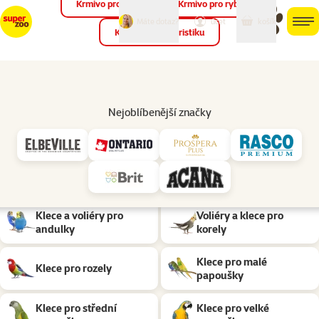
Krmivo pro ptáky
Krmivo pro ryby
můj
můj
Máte dotaz?
košík
účet
men
Krmivo pro teraristiku
Hled
Ptáci
Klece a voliéry pro papoušky drobné ptactvo
Nejoblíbenější značky
Pořízení klece nebo voliéry čeká každého budoucího majitele…
rozbalit
Podkategorie
Klece pro drobné
Klece pro kanárky
ptactvo
Klece a voliéry pro
Voliéry a klece pro
andulky
korely
Klece pro malé
Klece pro rozely
papoušky
Klece pro střední
Klece pro velké