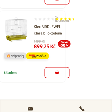
do košíku
2×
Hodnocení 90%, počet hodnocení: 2
hodnocení
Klec BIRD JEWEL
Klára bílo-zelená
Původní cena
1 199 Kč
Sleva
Cena
899,25 Kč
-25 %
💥 Výprodej
značka
Skladem
do košíku