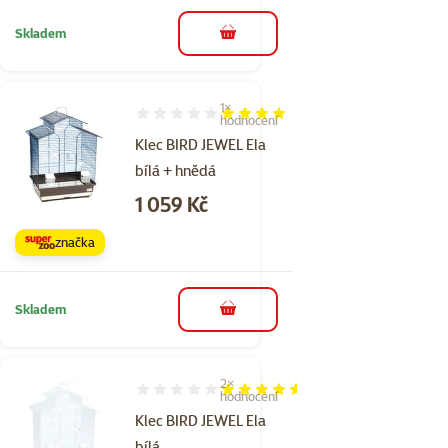
Skladem
do košíku
1×
Hodnocení 80%, počet hodnocení: 1
hodnocení
Klec BIRD JEWEL Ela
bílá + hnědá
Cena
1 059 Kč
značka
Skladem
do košíku
2×
Hodnocení 90%, počet hodnocení: 2
hodnocení
Klec BIRD JEWEL Ela
bílá