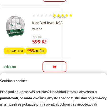
1×
Hodnocení 100%, počet hodnocení: 1
hodnocení
Klec Bird Jewel KS8
zelená
Původní cena
729 Kč
Cena
599 Kč
👍 TOP cena
značka
Skladem
do košíku
Souhlas s cookies
Hodnocení 0%
Náhradní úchyt
Proč potřebujeme váš souhlas? Například k tomu, abychom si
na klece
pamatovali, co máte v košíku
, abyste snadno zjistili
stav objednávky
plastový BIRD
a nemuseli se pokaždé přihlašovat, abychom vás neobtěžovali