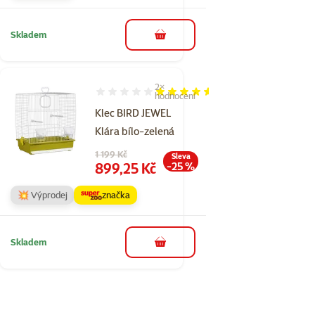
Skladem
do košíku
2×
Hodnocení 90%, počet hodnocení: 2
hodnocení
Klec BIRD JEWEL
Klára bílo-zelená
Původní cena
1 199 Kč
Sleva
Cena
899,25 Kč
-25 %
💥 Výprodej
značka
Skladem
do košíku