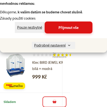
JEWEL
nevhodnou reklamou
.
Cena
14 Kč
Děkujeme,
k vašim datům se budeme chovat slušně
.
Zásady použití cookies
značka
Pouze nezbytné
Přijmout vše
Skladem
do košíku
Podrobné nastavení
2×
Hodnocení 90%, počet hodnocení: 2
hodnocení
Klec BIRD JEWEL K9
bílá + modrá
Cena
999 Kč
značka
Skladem
do košíku