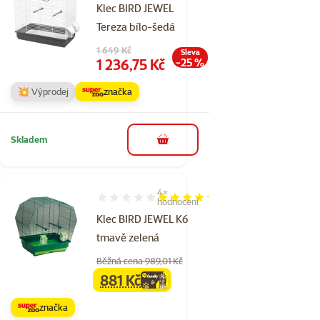
Klec BIRD JEWEL
Tereza bílo-šedá
Původní cena
1 649 Kč
Sleva
Cena
1 236,75 Kč
-25 %
💥 Výprodej
značka
Skladem
do košíku
4×
Hodnocení 85%, počet hodnocení: 4
hodnocení
Klec BIRD JEWEL K6
tmavě zelená
Běžná cena 989,01 Kč
881 Kč
family
cena
značka