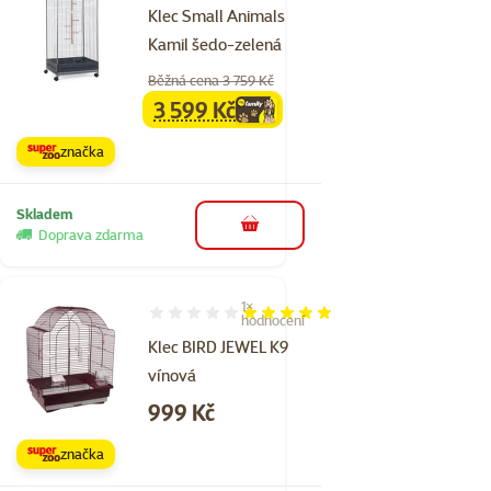
Klec Small Animals
Kamil šedo-zelená
Běžná cena 3 759 Kč
3 599 Kč
family
cena
značka
Skladem
do košíku
Doprava zdarma
1×
Hodnocení 100%, počet hodnocení: 1
hodnocení
Klec BIRD JEWEL K9
vínová
Cena
999 Kč
značka