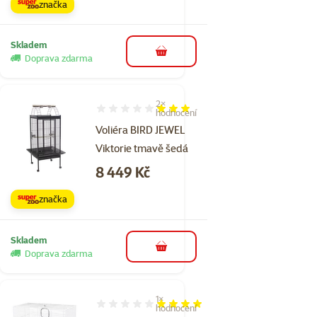
značka
Skladem
do košíku
Doprava zdarma
2×
Hodnocení 60%, počet hodnocení: 2
hodnocení
Voliéra BIRD JEWEL
Viktorie tmavě šedá
Cena
8 449 Kč
značka
Skladem
do košíku
Doprava zdarma
1×
Hodnocení 80%, počet hodnocení: 1
hodnocení