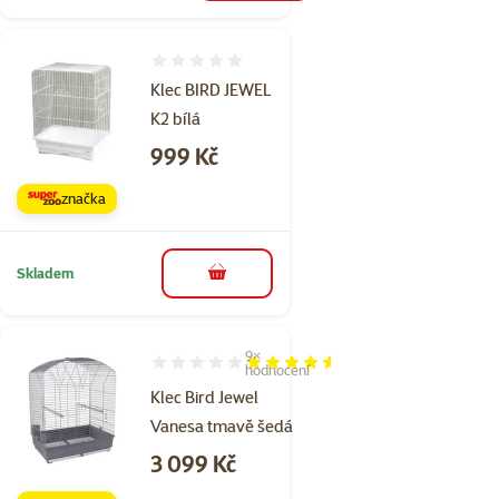
Hodnocení 0%
Klec BIRD JEWEL
K2 bílá
Cena
999 Kč
značka
Skladem
do košíku
9×
Hodnocení 91%, počet hodnocení: 9
hodnocení
Klec Bird Jewel
Vanesa tmavě šedá
Cena
3 099 Kč