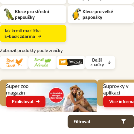
Klece pro střední
Klece pro velké
papoušky
papoušky
Jak krmit mazlíčka
E-book zdarma
Zobrazit produkty podle značky
Další
značky
Aktuální akce
Super zoo
Suprovky v
magazín
aplikaci
Prolistovat
Více informa
Parametrický filtr
Vybrané filtry
Produkty v kategorii Klece a voliéry pro papoušky drobné ptactvo
Filtrovat