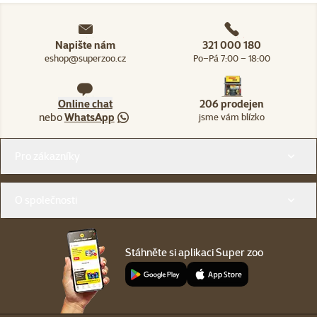
Napište nám
321 000 180
eshop@superzoo.cz
Po–Pá 7:00 – 18:00
Online chat
206 prodejen
nebo
WhatsApp
jsme vám blízko
Menu v patičce
Pro zákazníky
O společnosti
Stáhněte si aplikaci Super zoo