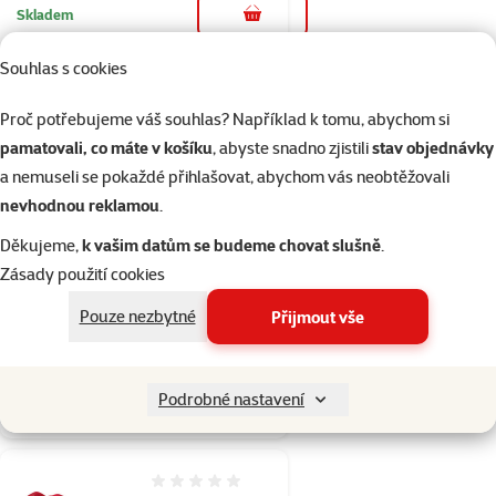
Skladem
do košíku
Souhlas s cookies
Hodnocení 0%
Proč potřebujeme váš souhlas? Například k tomu, abychom si
Krabice
pamatovali, co máte v košíku
, abyste snadno zjistili
stav objednávky
přenosná
a nemuseli se pokaždé přihlašovat, abychom vás neobtěžovali
BEAPHAR Care+
nevhodnou reklamou
.
M pro hlodavce
a ptáky
Děkujeme,
k vašim datům se budeme chovat slušně
.
Zásady použití cookies
Cena
79 Kč
Pouze nezbytné
Přijmout vše
značka
Skladem
Podrobné nastavení
do košíku
Hodnocení 0%