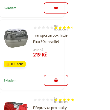
Skladem
do košíku
8×
Hodnocení 88%, počet hodnocení: 8
hodnocení
Transportní box Trixie
Pico 30cm velký
Původní cena
349 Kč
Cena
219 Kč
👍 TOP cena
Skladem
do košíku
3×
Hodnocení 100%, počet hodnocení: 3
hodnocení
Přepravka pro ptáky