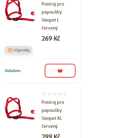
Postroj pro
papoušky
Vanpet L
červený
Cena
269 Kč
💥 Výprodej
Skladem
do košíku
Hodnocení 0%
Postroj pro
papoušky
Vanpet XL
červený
Cena
299 Kč