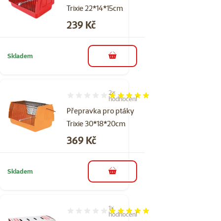
Trixie 22*14*15cm
Cena
239 Kč
Skladem
do košíku
2×
Hodnocení 100%, počet hodnocení: 2
hodnocení
Přepravka pro ptáky
Trixie 30*18*20cm
Cena
369 Kč
Skladem
do košíku
1×
Hodnocení 100%, počet hodnocení: 1
hodnocení