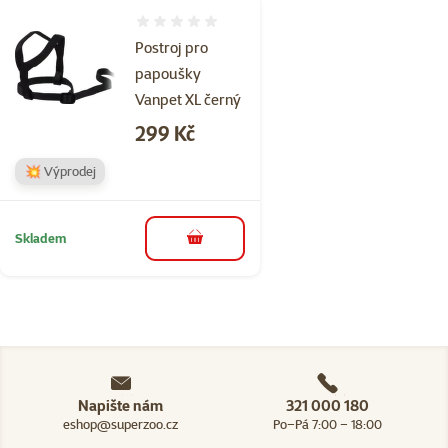
Hodnocení 0%
Postroj pro
papoušky
Vanpet XL černý
Cena
299 Kč
💥 Výprodej
Skladem
do košíku
Napište nám
321 000 180
eshop@superzoo.cz
Po–Pá 7:00 – 18:00