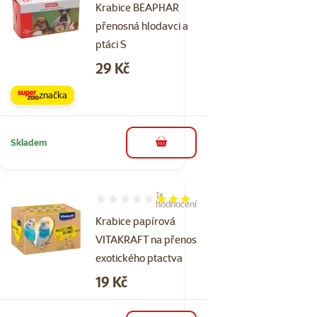
Krabice BEAPHAR
přenosná hlodavci a
ptáci S
Cena
29 Kč
značka
Skladem
do košíku
1×
Hodnocení 60%, počet hodnocení: 1
hodnocení
Krabice papírová
VITAKRAFT na přenos
exotického ptactva
Cena
19 Kč