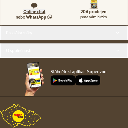
Online chat
206 prodejen
nebo
WhatsApp
jsme vám blízko
Menu v patičce
Pro zákazníky
O společnosti
Stáhněte si aplikaci Super zoo