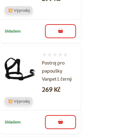
💥 Výprodej
Skladem
do košíku
Hodnocení 0%
Postroj pro
papoušky
Vanpet L černý
Cena
269 Kč
💥 Výprodej
Skladem
do košíku