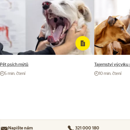
Pět psích mýtů
Tajemství výcviku
5 min. čtení
10 min. čtení
Napište nám
321 000 180