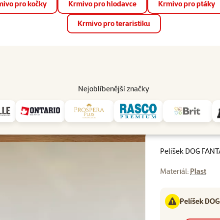
ivo pro kočky
Krmivo pro hlodavce
Krmivo pro ptáky
📱 Stáhněte si novou aplikaci Super zoo.
Více informací
Krmivo pro teraristiku
op
Akce a slevy
Prodejny
Služby
Poradna
Pomá
206
Nejoblíbenější značky
TASY plastový šedý 95cm
Pelíšek DOG FANT
Materiál:
Plast
Pelíšek DOG