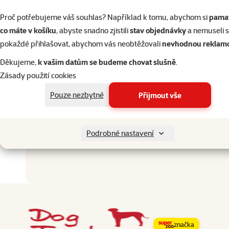
Pelíše
Proč potřebujeme váš souhlas? Například k tomu, abychom si
pamat
co máte v košíku
, abyste snadno zjistili
stav objednávky
a nemuseli 
Velikost psa
pokaždé přihlašovat, abychom vás neobtěžovali
nevhodnou reklam
Do pračky
Děkujeme,
k vašim datům se budeme chovat slušně
.
Materiál
Zásady použití cookies
Barva
Typ pelíšku
Pouze nezbytné
Přijmout vše
Tvar pelíšku
Ostatní
Podrobné nastavení
značka