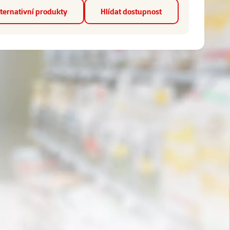
ternativní produkty
Hlídat dostupnost
👍 TOP cena
značka
ní 0%
Hodnocení 0%
 95cm šedý
Pelíšek Dog Fantasy plast 95cm černý