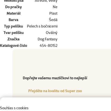
Velikost psa
Střední, Velký
Do pračky
Ne
Materiál
Plast
Barva
Šedá
Typ pelíšku
Pelech s bočnicemi
Tvar pelíšku
Oválný
Značka
Dog Fantasy
Katalogové číslo
454-80152
Dopřejte vašemu mazlíčkovi to nejlepší
Přejděte na kvalitu od Super zoo
Produkt
Dopřejte vašemu mazlíčkovi to nejlepší
Přejděte na kvalitu od Super zoo
Souhlas s cookies