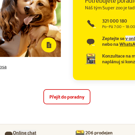
Potřebujete poradi
Náš tým Super zoo je tad
321 000 180
Po–Pá 7:00 – 18:00
Zeptejte se
v on
nebo na
Whats
Konzultace na m
naplánuj si konz
 psa
Přejít do poradny
Online chat
206 prodejen