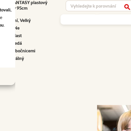
k DOG FANTASY plastový
Vyhledat produkt
šedý 95cm
V
ovali,
se
Střední, Velký
ou
.
Ne
Plast
Šedá
Pelech s bočnicemi
Oválný