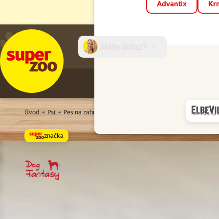
Advantix
Krm
Máte dotaz?
E-sh
Úvod
Psi
Pes na zahradě
Venkovní pelechy
Pelíšek DOG FAN
značka