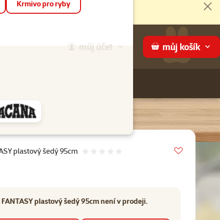
Krmivo pro ryby
Zav
můj
účet
můj
košík
Hledej
háme
Vložit do 
ASY plastový šedý 95cm
Hodnocení 0%
 FANTASY plastový šedý 95cm není v prodeji.