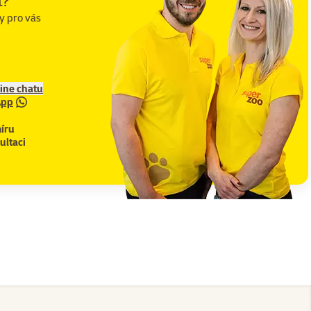
t?
y pro vás
line chatu
App
íru
ultaci