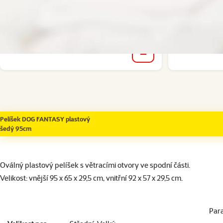
Cena
579 Kč
Skladem
Skladem
do košíku
Pelíšek DOG FANTASY plastový
šedý 95cm
superzoo.product.detail.content
Oválný plastový pelíšek s větracími otvory ve spodní části.
Velikost: vnější 95 x 65 x 29,5 cm, vnitřní 92 x 57 x 29,5 cm.
Par