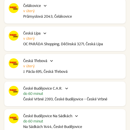
Čelákovice
v úterý
Průmyslová 2043, Čelákovice
Česká Lípa
v úterý
OC PARÁDA Shopping, Děčínská 3271, Česká Lípa
Česká Třebová
v úterý
J. Pácla 695, Česká Třebová
České Budějovice C.A.R.
do 60 minut
České Vrbné 2393, České Budějovice - České Vrbné
České Budějovice Na Sádkách
do 60 minut
Na Sádkách 1444, České Budějovice