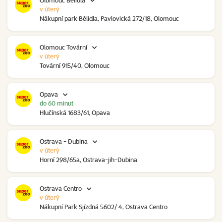
Olomouc Bělidla
v úterý
Nákupní park Bělidla, Pavlovická 272/18, Olomouc
Olomouc Tovární
v úterý
Tovární 915/40, Olomouc
Opava
do 60 minut
Hlučínská 1683/61, Opava
Ostrava - Dubina
v úterý
Horní 298/65a, Ostrava-jih-Dubina
Ostrava Centro
v úterý
Nákupní Park Sjízdná 5602/ 4, Ostrava Centro