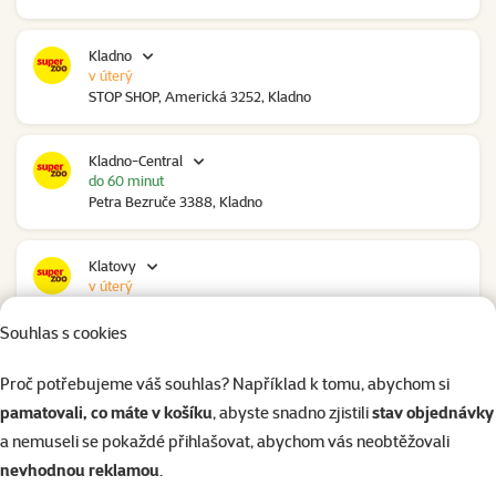
Kladno
v úterý
STOP SHOP, Americká 3252, Kladno
Kladno-Central
do 60 minut
Petra Bezruče 3388, Kladno
Klatovy
v úterý
NC Škodovka, Domažlická 948, Klatovy
Souhlas s cookies
Kolín
Proč potřebujeme váš souhlas? Například k tomu, abychom si
do 60 minut
pamatovali, co máte v košíku
, abyste snadno zjistili
stav objednávky
Polepská 979, Kolín
a nemuseli se pokaždé přihlašovat, abychom vás neobtěžovali
nevhodnou reklamou
.
Kolín Ovčáry