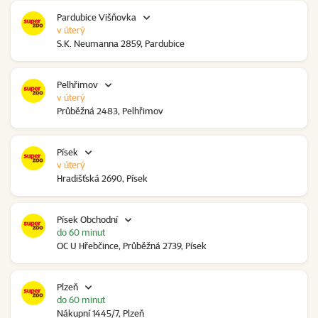
Pardubice Višňovka
v úterý
S.K. Neumanna 2859, Pardubice
Pelhřimov
v úterý
Průběžná 2483, Pelhřimov
Písek
v úterý
Hradišťská 2690, Písek
Písek Obchodní
do 60 minut
OC U Hřebčince, Průběžná 2739, Písek
Plzeň
do 60 minut
Nákupní 1445/7, Plzeň