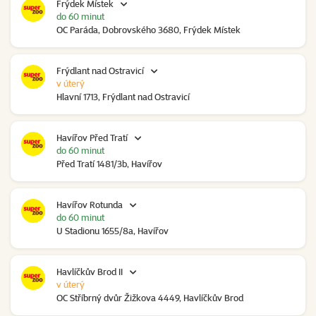
Frýdek Místek
do 60 minut
OC Paráda, Dobrovského 3680, Frýdek Místek
Frýdlant nad Ostravicí
v úterý
Hlavní 1713, Frýdlant nad Ostravicí
Havířov Před Tratí
do 60 minut
Před Tratí 1481/3b, Havířov
Havířov Rotunda
do 60 minut
U Stadionu 1655/8a, Havířov
Havlíčkův Brod II
v úterý
OC Stříbrný dvůr Žižkova 4449, Havlíčkův Brod