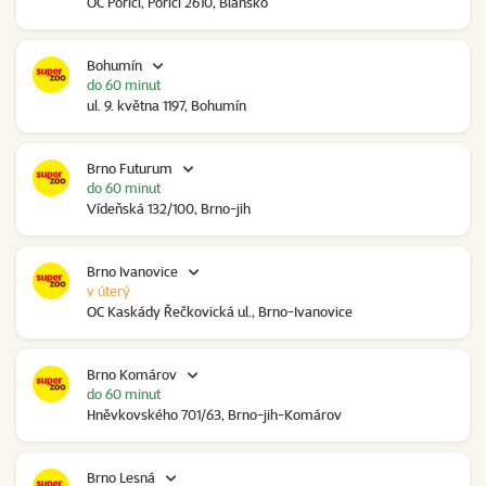
OC Poříčí, Poříčí 2610, Blansko
Bohumín
do 60 minut
ul. 9. května 1197, Bohumín
Brno Futurum
do 60 minut
Vídeňská 132/100, Brno-jih
Brno Ivanovice
v úterý
OC Kaskády Řečkovická ul., Brno-Ivanovice
Brno Komárov
do 60 minut
Hněvkovského 701/63, Brno-jih-Komárov
Brno Lesná