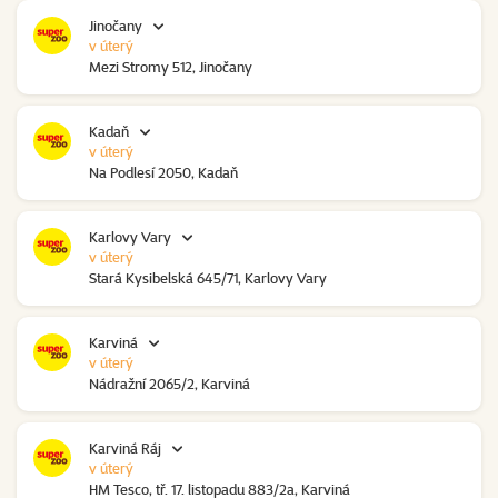
Jinočany
v úterý
Mezi Stromy 512, Jinočany
Kadaň
v úterý
Na Podlesí 2050, Kadaň
Karlovy Vary
v úterý
Stará Kysibelská 645/71, Karlovy Vary
Karviná
v úterý
Nádražní 2065/2, Karviná
Karviná Ráj
v úterý
HM Tesco, tř. 17. listopadu 883/2a, Karviná