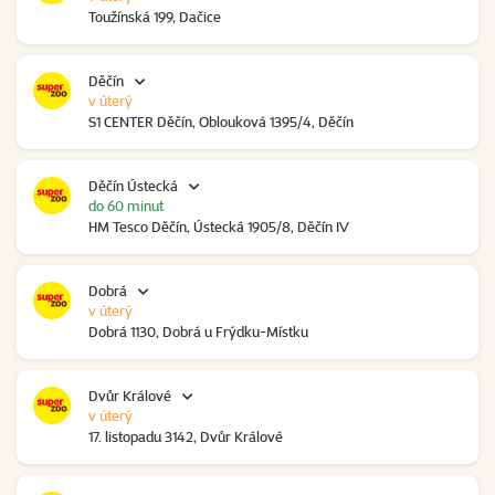
Toužínská 199, Dačice
Děčín
v úterý
S1 CENTER Děčín, Oblouková 1395/4, Děčín
Děčín Ústecká
do 60 minut
HM Tesco Děčín, Ústecká 1905/8, Děčín IV
Dobrá
v úterý
Dobrá 1130, Dobrá u Frýdku-Místku
Dvůr Králové
v úterý
17. listopadu 3142, Dvůr Králové