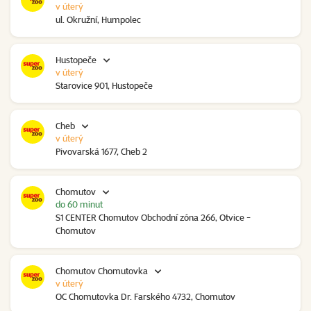
v úterý
ul. Okružní, Humpolec
Hustopeče
v úterý
Starovice 901, Hustopeče
Cheb
v úterý
Pivovarská 1677, Cheb 2
Chomutov
do 60 minut
S1 CENTER Chomutov Obchodní zóna 266, Otvice -
Chomutov
Chomutov Chomutovka
v úterý
OC Chomutovka Dr. Farského 4732, Chomutov