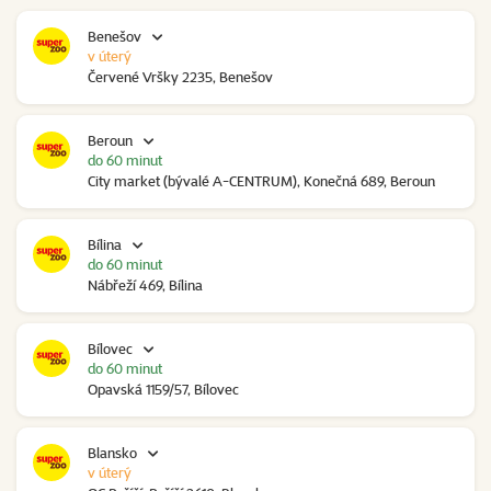
Benešov
v úterý
Červené Vršky 2235, Benešov
Beroun
do 60 minut
City market (bývalé A-CENTRUM), Konečná 689, Beroun
Bílina
do 60 minut
Nábřeží 469, Bílina
Bílovec
do 60 minut
Opavská 1159/57, Bílovec
Blansko
v úterý