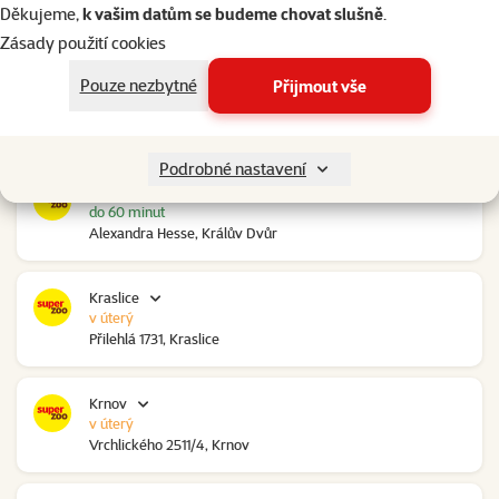
v úterý
Děkujeme,
k vašim datům se budeme chovat slušně
.
Ovčáry 304, Ovčáry
Zásady použití cookies
Pouze nezbytné
Přijmout vše
Kozomín
do 60 minut
RP Kozomín č.p. 508, Kozomín
Podrobné nastavení
Králův Dvůr
do 60 minut
Alexandra Hesse, Králův Dvůr
Kraslice
v úterý
Přilehlá 1731, Kraslice
Krnov
v úterý
Vrchlického 2511/4, Krnov