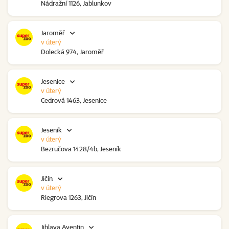
Nádražní 1126, Jablunkov
Jaroměř
v úterý
Dolecká 974, Jaroměř
Jesenice
v úterý
Cedrová 1463, Jesenice
Jeseník
v úterý
Bezručova 1428/4b, Jeseník
Jičín
v úterý
Riegrova 1263, Jičín
Jihlava Aventin