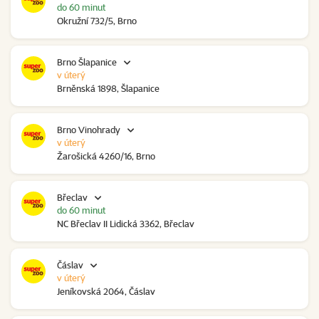
do 60 minut
Okružní 732/5, Brno
Brno Šlapanice
v úterý
Brněnská 1898, Šlapanice
Brno Vinohrady
v úterý
Žarošická 4260/16, Brno
Břeclav
do 60 minut
NC Břeclav II Lidická 3362, Břeclav
Čáslav
v úterý
Jeníkovská 2064, Čáslav