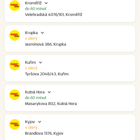
Kroměříž
do 60 minut
Velehradská 4076/101, Kroměříž
Krupka
v úterý
Jasmínová 386, Krupka
Kuřim
v úterý
Tyršova 2048/43, Kuřim
Kutná Hora
do 60 minut
Masarykova 802, Kutná Hora
Kyjov
v úterý
Brandlova 1376, Kyjov