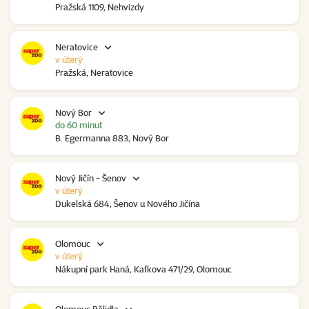
Pražská 1109, Nehvizdy
Neratovice
v úterý
Pražská, Neratovice
Nový Bor
do 60 minut
B. Egermanna 883, Nový Bor
Nový Jičín - Šenov
v úterý
Dukelská 684, Šenov u Nového Jičína
Olomouc
v úterý
Nákupní park Haná, Kafkova 471/29, Olomouc