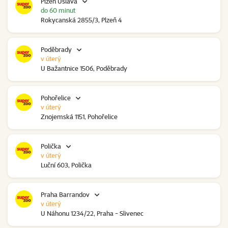
Plzeň Úslava
do 60 minut
Rokycanská 2855/3, Plzeň 4
Poděbrady
v úterý
U Bažantnice 1506, Poděbrady
Pohořelice
v úterý
Znojemská 1151, Pohořelice
Polička
v úterý
Luční 603, Polička
Praha Barrandov
v úterý
U Náhonu 1234/22, Praha - Slivenec