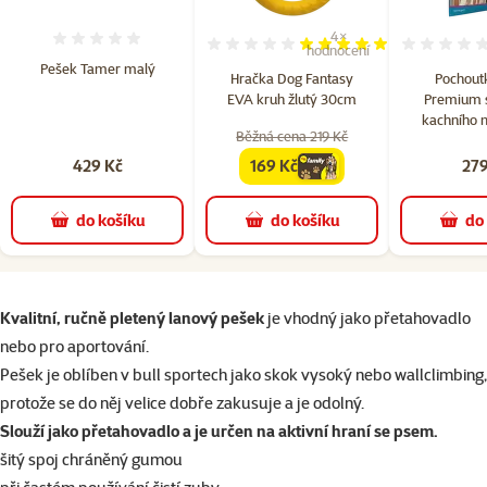
4×
Hodnocení 0%
Hodnocení 100%, počet hod
hodnocení
Pešek Tamer malý
Hračka Dog Fantasy
Pochout
EVA kruh žlutý 30cm
Premium s
kachního 
Běžná cena 219 Kč
429 Kč
169 Kč
279
family
cena
do košíku
do košíku
do
superzoo.product.detail.content
Kvalitní, ručně pletený lanový pešek
je vhodný jako přetahovadlo
nebo pro aportování.
Pešek je oblíben v bull sportech jako skok vysoký nebo wallclimbing,
protože se do něj velice dobře zakusuje a je odolný.
Slouží jako přetahovadlo a je určen na aktivní hraní se psem.
šitý spoj chráněný gumou