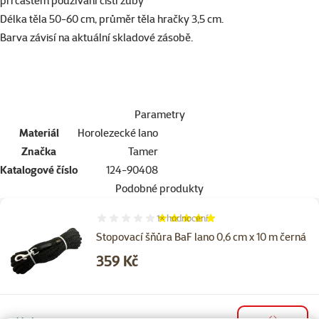
při častém používání čistí zuby
Délka těla 50-60 cm, průměr těla hračky 3,5 cm.
Barva závisí na aktuální skladové zásobě.
Parametry
Materiál
Horolezecké lano
Značka
Tamer
Katalogové číslo
124-90408
Podobné produkty
1×
hodnocení
Hodnocení 100%, počet hodnocení: 1
Stopovací šňůra BaF lano 0,6 cm x 10 m černá
Cena
359 Kč