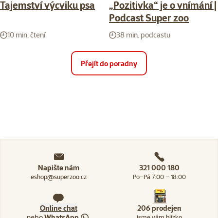
Tajemství výcviku psa
„Pozitivka“ je o vnímání |
Podcast Super zoo
10 min. čtení
38 min. podcastu
Přejít do poradny
Napište nám
321 000 180
eshop@superzoo.cz
Po–Pá 7:00 – 18:00
Online chat
206 prodejen
nebo
WhatsApp
jsme vám blízko