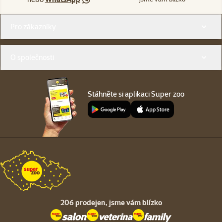
Menu v patičce
Pro zákazníky
O společnosti
Stáhněte si aplikaci Super zoo
206 prodejen,
jsme vám blízko