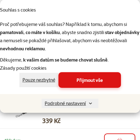
Skladem
do košíku
Souhlas s cookies
Proč potřebujeme váš souhlas? Například k tomu, abychom si
1×
hodnocení
Hodnocení 20%, počet hodnocení: 1
pamatovali, co máte v košíku
, abyste snadno zjistili
stav objednávky
Hračka pro psy Trixie pešek juta 60*7cm
a nemuseli se pokaždé přihlašovat, abychom vás neobtěžovali
Cena
349 Kč
nevhodnou reklamou
.
Děkujeme,
k vašim datům se budeme chovat slušně
.
Zásady použití cookies
Skladem
do košíku
Pouze nezbytné
Přijmout vše
Hodnocení 0%
Vodítko Tamer lanové stopovací mini 5m
Podrobné nastavení
černé
Cena
339 Kč