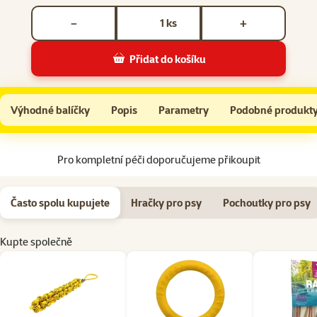
Počet kusů *
ks
−
+
Přidat do košíku
Pešek Tamer malý
Do košíku
Výhodné balíčky
Popis
Parametry
Podobné produkt
Na začátek stránky
Pro kompletní péči doporučujeme přikoupit
Často spolu kupujete
Hračky pro psy
Pochoutky pro psy
Kupte společně