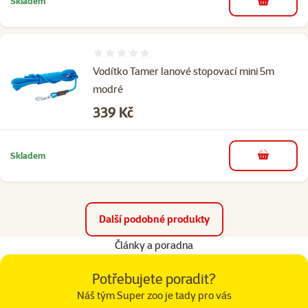
Skladem
do košíku
Hodnocení 0%
Vodítko Tamer lanové stopovací mini 5m
modré
Cena
339 Kč
Skladem
do košíku
Další podobné produkty
Články a poradna
Potřebujete poradit?
Náš tým Super zoo je tady pro vás