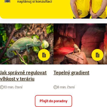
naplánuj si konzultaci
Jak správně regulovat
Tepelný gradient
vlhkost v teráriu
10 min. čtení
8 min. čtení
Přejít do poradny