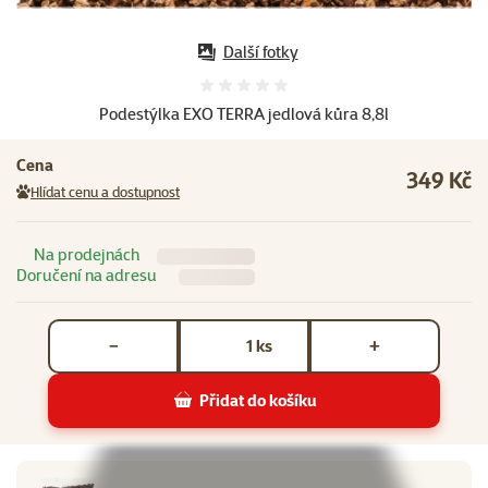
Další fotky
Hodnocení 0%
Podestýlka EXO TERRA jedlová kůra 8,8l
Cena
349 Kč
Hlídat cenu a dostupnost
Na prodejnách
Doručení na adresu
Počet kusů *
ks
−
+
Přidat do košíku