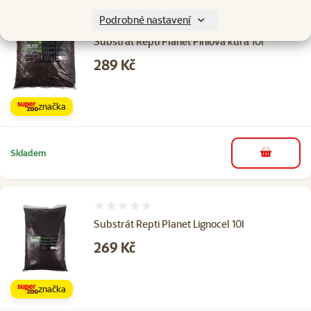
Podrobné nastavení
Hodnocení 0%
Substrát Repti Planet Piniová kůra 10l
Cena
289 Kč
značka
Skladem
do košíku
Hodnocení 0%
Substrát Repti Planet Lignocel 10l
Cena
269 Kč
značka