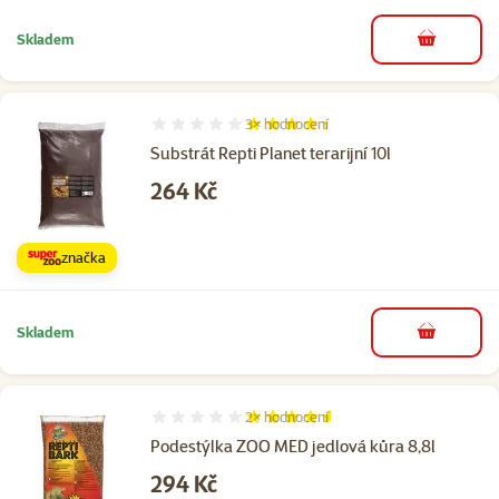
Skladem
do košíku
3×
hodnocení
Hodnocení 87%, počet hodnocení: 3
Substrát Repti Planet terarijní 10l
Cena
264 Kč
značka
Skladem
do košíku
2×
hodnocení
Hodnocení 90%, počet hodnocení: 2
Podestýlka ZOO MED jedlová kůra 8,8l
Cena
294 Kč