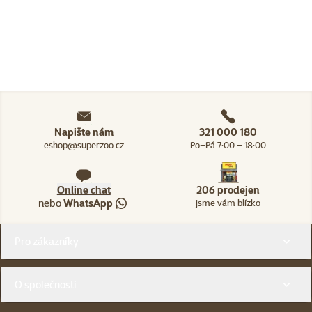
Napište nám
321 000 180
eshop@superzoo.cz
Po–Pá 7:00 – 18:00
Online chat
206 prodejen
nebo
WhatsApp
jsme vám blízko
Menu v patičce
Pro zákazníky
O společnosti