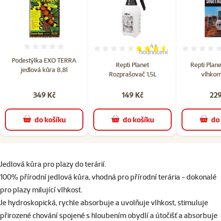
4×
Hodnocení 0%
Hodnocení 70%, počet hodn
hodnocení
Podestýlka EXO TERRA
Repti Planet
Repti Plan
jedlová kůra 8,8l
Rozprašovač 1,5L
vlhkom
349 Kč
149 Kč
229
do košíku
do košíku
do
superzoo.product.detail.content
Jedlová kůra pro plazy do terárií.
100% přírodní jedlová kůra, vhodná pro přírodní terária - dokonalé
pro plazy milující vlhkost.
Je hydroskopická, rychle absorbuje a uvolňuje vlhkost, stimuluje
přirozené chování spojené s hloubením obydlí a útočišť a absorbuje