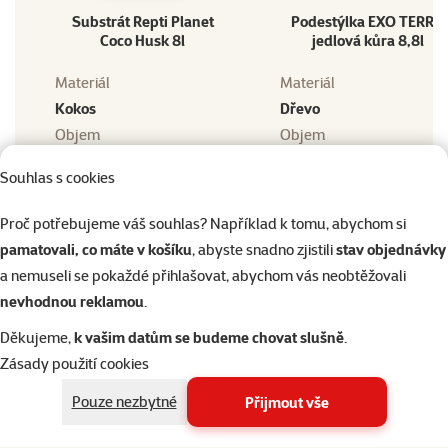
Substrát Repti Planet
Podestýlka EXO TERRA
Coco Husk 8l
jedlová kůra 8,8l
Materiál
Materiál
Kokos
Dřevo
Objem
Objem
8 l
Souhlas s cookies
Barva
Barva
Hnědá
Proč potřebujeme váš souhlas? Například k tomu, abychom si
pamatovali, co máte v košíku
, abyste snadno zjistili
stav objednávky
Více informací
a nemuseli se pokaždé přihlašovat, abychom vás neobtěžovali
nevhodnou reklamou
.
Děkujeme,
k vašim datům se budeme chovat slušně
.
Zásady použití cookies
Pouze nezbytné
Přijmout vše
Podobné produkty