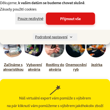
Výběr vhodného krmení pro jednotlivé druhy akvarijních ryb
Děkujeme,
k vašim datům se budeme chovat slušně
.
Zásady použití cookies
10 min. čtení
Pouze nezbytné
Přijmout vše
Další témata poradny
Podrobné nastavení
Začínáme s
Vybavení
Rostliny do
Onemocnění
Jezírka
akvaristikou
akvária
akvária
ryb
Náš virtuální expert vám pomůže s výběrem
na pár kliknutí vám pomůžeme s výběrem jakéhokoliv zboží