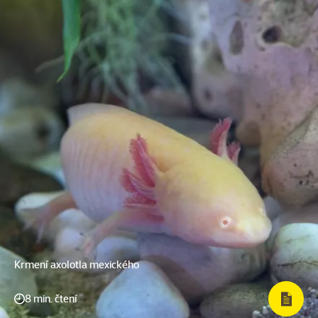
Krmení axolotla mexického
8 min. čtení