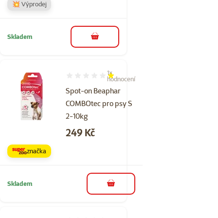
💥 Výprodej
Skladem
do košíku
1×
Hodnocení 20%, počet hodnocení: 1
hodnocení
Spot-on Beaphar
COMBOtec pro psy S
2-10kg
Cena
249 Kč
značka
Skladem
do košíku