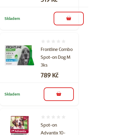
Skladem
do košíku
Hodnocení 0%
Frontline Combo
Spot-on Dog M
3ks
Cena
789 Kč
Skladem
do košíku
Hodnocení 0%
Spot-on
Advantix 10-