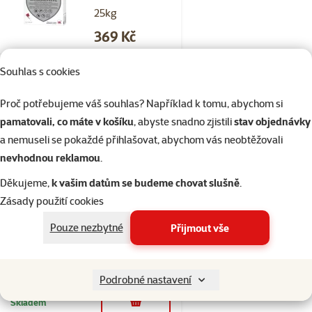
25kg
Cena
369 Kč
Souhlas s cookies
Skladem
do košíku
Proč potřebujeme váš souhlas? Například k tomu, abychom si
pamatovali, co máte v košíku
, abyste snadno zjistili
stav objednávky
Hodnocení 0%
a nemuseli se pokaždé přihlašovat, abychom vás neobtěžovali
Spot-on
nevhodnou reklamou
.
Beaphar
Děkujeme,
k vašim datům se budeme chovat slušně
.
COMBOtec pro
Zásady použití cookies
psy L 20-40kg
Cena
289 Kč
Pouze nezbytné
Přijmout vše
značka
Podrobné nastavení
Skladem
do košíku