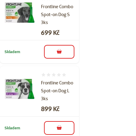
Hodnocení 0%
Frontline Combo
Spot-on Dog S
3ks
Cena
699 Kč
Skladem
do košíku
Hodnocení 0%
Frontline Combo
Spot-on Dog L
3ks
Cena
899 Kč
Skladem
do košíku