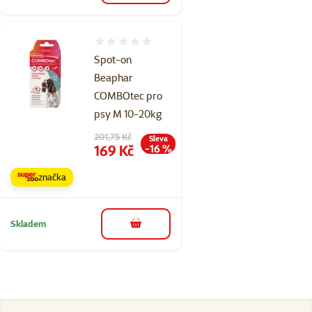
Hodnocení 0%
Spot-on
Beaphar
COMBOtec pro
psy M 10-20kg
Původní cena
201,75 Kč
Sleva
Cena
169 Kč
-16 %
značka
Skladem
do košíku