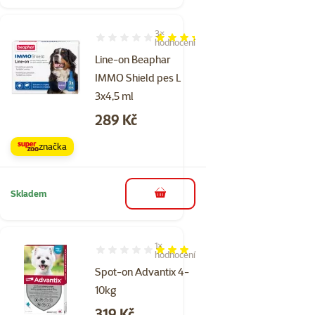
3×
Hodnocení 67%, počet hodnocení: 3
hodnocení
Line-on Beaphar
IMMO Shield pes L
3x4,5 ml
Cena
289 Kč
značka
Skladem
do košíku
1×
Hodnocení 60%, počet hodnocení: 1
hodnocení
Spot-on Advantix 4-
10kg
Cena
319 Kč