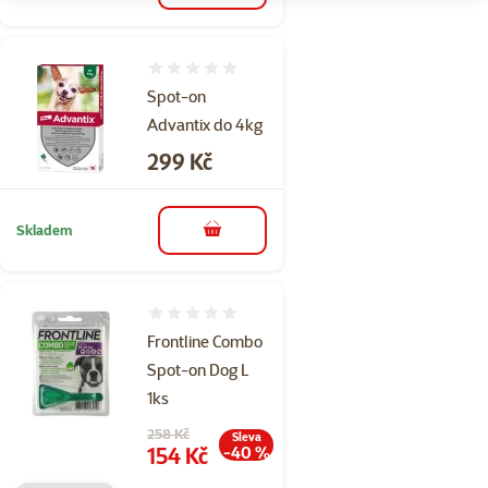
Hodnocení 0%
Spot-on
Advantix do 4kg
Cena
299 Kč
Skladem
do košíku
Hodnocení 0%
Frontline Combo
Spot-on Dog L
1ks
Původní cena
258 Kč
Sleva
Cena
154 Kč
-40 %