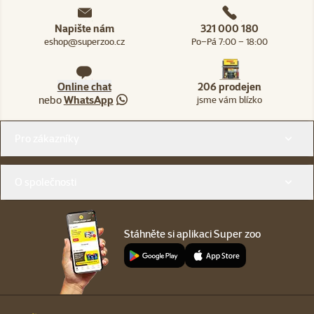
Napište nám
321 000 180
eshop@superzoo.cz
Po–Pá 7:00 – 18:00
Online chat
206 prodejen
nebo
WhatsApp
jsme vám blízko
Menu v patičce
Pro zákazníky
O společnosti
Stáhněte si aplikaci Super zoo