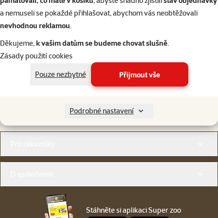
pamatovali, co máte v košíku
, abyste snadno zjistili
stav objednávky
a nemuseli se pokaždé přihlašovat, abychom vás neobtěžovali
nevhodnou reklamou
.
Děkujeme,
k vašim datům se budeme chovat slušně
.
Zásady použití cookies
Napište nám
321 000 180
Pouze nezbytné
Přijmout vše
eshop@superzoo.cz
Po–Pá 7:00 – 18:00
Online chat
206 prodejen
Podrobné nastavení
nebo
WhatsApp
jsme vám blízko
Menu v patičce
Pro zákazníky
O společnosti
Stáhněte si aplikaci Super zoo