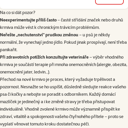
do košíku
Na co si dát pozor?
Neexperimentujte příliš často
– časté střídání značek nebo druhů
krmiva může vést k chronickým trávicím problémům.
Neřešte „nechutenství“ prudkou změnou
– u psů je někdy
normální, že vynechají jedno jídlo. Pokud jinak prospívají, není třeba
panikařit.
Při zdravotních potížích konzultujte veterináře
– výběr vhodného
krmiva je součástí terapie při mnoha onemocněních (alergie, obezita,
onemocnění jater, ledvin...).
Přechod na nové krmivo je proces, který vyžaduje trpělivost a
pozornost. Nesnažte se ho uspíšit, důsledně sledujte reakce vašeho
psa či kočky a nebojte se poradit s odborníkem. Každý domácí
mazlíček je jedinečný a i ke změně stravy je třeba přistupovat
individuálně. Vhodně zvolené krmivo může významně přispět ke
zdraví, vitalitě a spokojenosti vašeho čtyřnohého přítele – proto se
vyplatí věnovat tomuto kroku dostatečnou péči.