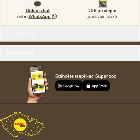
Online chat
206 prodejen
nebo
WhatsApp
jsme vám blízko
Menu v patičce
Pro zákazníky
O společnosti
Stáhněte si aplikaci Super zoo