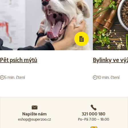
Pět psích mýtů
Bylinky ve vý
5 min. čtení
10 min. čtení
Napište nám
321 000 180
eshop@superzoo.cz
Po–Pá 7:00 – 18:00