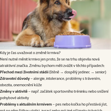
Kdy je čas uvažovat o změně krmiva?
Není nutné měnit krmivo jen proto, že se na trhu objevila nová
atraktivní značka. Změnu bychom měli zvážit v těchto případech:
Přechod mezi životními stádii
(štěně → dospělý jedinec → senior)
Zdravotní důvody
– alergie, intolerance, problémy s trávením,
obezita, onemocnění kůže
Změny v aktivitě
– např. začátek sportovního tréninku nebo snížení
pohybové aktivity
Problémy s aktuálním krmivem
– pes nebo kočka ho přestává jíst,
má po něm řídkou stolici, zvrací nebo má jiné příznaky trávicích