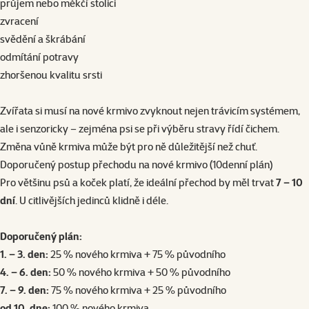
průjem nebo měkčí stolici
zvracení
svědění a škrábání
odmítání potravy
zhoršenou kvalitu srsti
Zvířata si musí na nové krmivo zvyknout nejen trávicím systémem,
ale i senzoricky – zejména psi se při výběru stravy řídí čichem.
Změna vůně krmiva může být pro ně důležitější než chuť.
Doporučený postup přechodu na nové krmivo (10denní plán)
Pro většinu psů a koček platí, že ideální přechod by měl trvat
7 – 10
dní
. U citlivějších jedinců klidně i déle.
Doporučený plán:
1. – 3. den:
25 % nového krmiva + 75 % původního
4. – 6. den:
50 % nového krmiva + 50 % původního
7. – 9. den:
75 % nového krmiva + 25 % původního
od 10. dne:
100 % nového krmiva