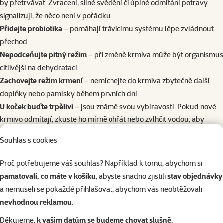
by přetrvávat. Zvracení, silné svědění či úplné odmítání potravy
signalizují, že něco není v pořádku.
Přidejte probiotika
– pomáhají trávicímu systému lépe zvládnout
přechod.
Nepodceňujte pitný režim
– při změně krmiva může být organismus
citlivější na dehydrataci.
Zachovejte režim krmení
– nemíchejte do krmiva zbytečně další
doplňky nebo pamlsky během prvních dní.
U koček buďte trpěliví
– jsou známé svou vybíravostí. Pokud nové
krmivo odmítají, zkuste ho mírně ohřát nebo zvlhčit vodou, aby
uvolnilo více vůně.
Souhlas s cookies
Jak poznat, že nové krmivo je vhodné?
Do
14 dnů
si můžete všimnout pozitivních změn – lesklejší srst, více
Proč potřebujeme váš souhlas? Například k tomu, abychom si
energie, pravidelná stolice, upravení trávicího systému
pamatovali, co máte v košíku
, abyste snadno zjistili
stav objednávky
Do 6 měsíců
se projeví dlouhodobé změny na zdraví – imunita, kůže,
a nemuseli se pokaždé přihlašovat, abychom vás neobtěžovali
hmotnost, vitalita, redukce hmotnosti nebo nabrání na váze
nevhodnou reklamou
.
Pokud se u zvířete objeví
negativní projevy
, jako jsou chronické
Děkujeme,
k vašim datům se budeme chovat slušně
.
průjmy, letargie, nadměrné svědění či zhoršená srst, zvažte návrat k