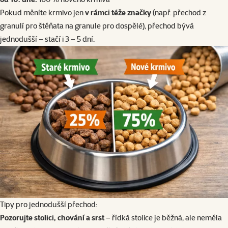
Pokud měníte krmivo jen
v rámci téže značky
(např. přechod z
granulí pro štěňata na granule pro dospělé), přechod bývá
jednodušší – stačí i 3 – 5 dní.
Tipy pro jednodušší přechod:
Pozorujte stolici, chování a srst
– řídká stolice je běžná, ale neměla