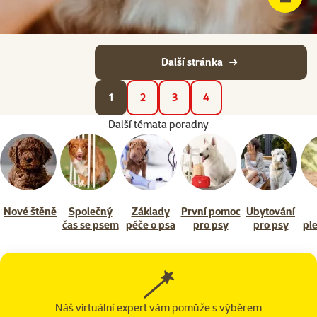
Další stránka
1
2
3
4
Další témata poradny
Nové štěně
Společný
Základy
První pomoc
Ubytování
čas se psem
péče o psa
pro psy
pro psy
pl
Náš virtuální expert vám pomůže s výběrem