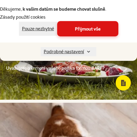
Děkujeme,
k vašim datům se budeme chovat slušně
.
Zásady použití cookies
Pouze nezbytné
Přijmout vše
Podrobné nastavení
Uvažujete o krmení vašeho pejska formou BARF?