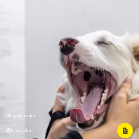
Pět psích mýtů
5 min. čtení