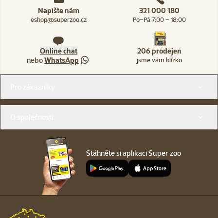
Napište nám
321 000 180
eshop@superzoo.cz
Po–Pá 7:00 – 18:00
Online chat
206 prodejen
nebo
WhatsApp
jsme vám blízko
Menu v patičce
Pro zákazníky
O společnosti
Stáhněte si aplikaci Super zoo