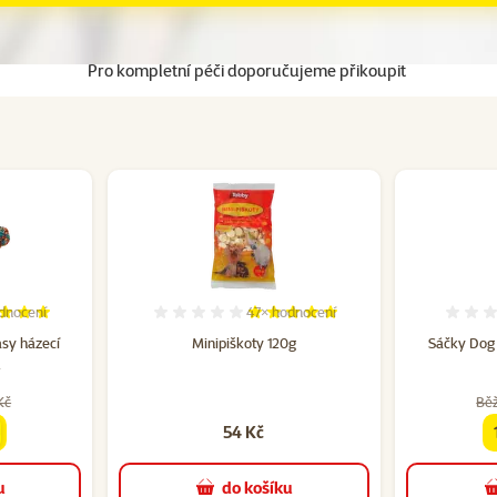
Pro kompletní péči doporučujeme přikoupit
dnocení
47×
hodnocení
cení 100%, počet hodnocení: 13
Hodnocení 98%, počet hodnocení: 
sy házecí
Minipiškoty 120g
Sáčky Dog 
m
Kč
Bě
54 Kč
a
u
do košíku