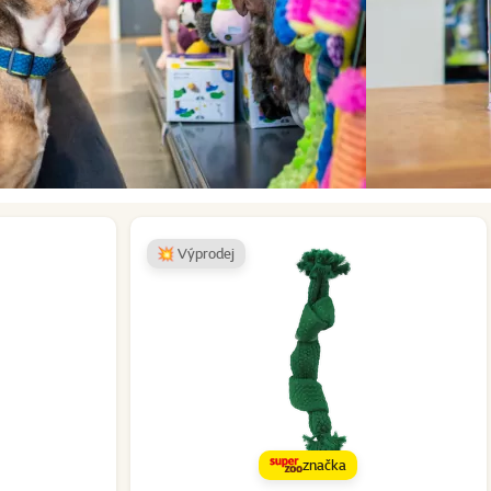
💥 Výprodej
značka