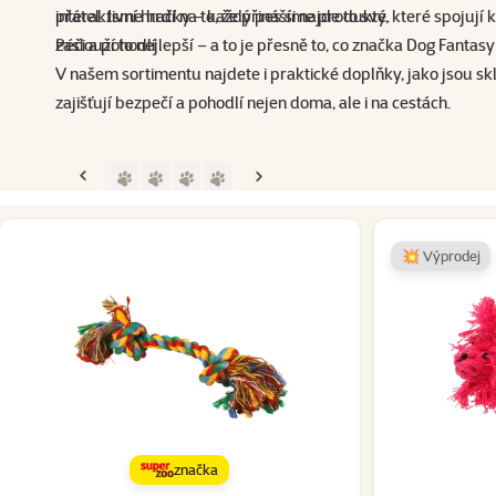
přátel. Jsme hrdí na to, že přinášíme produkty, které spojují kva
interaktivní hračky – každý pes si najde to své.
zaslouží to nejlepší – a to je přesně to, co značka Dog Fantasy
Péči a pohodlí
V našem sortimentu najdete i praktické doplňky, jako jsou skl
zajišťují bezpečí a pohodlí nejen doma, ale i na cestách.
Přejít na stranu 1
Přejít na stranu 2
Přejít na stranu 3
Přejít na stranu 4
Předchozí strana
Následující strana
💥 Výprodej
značka