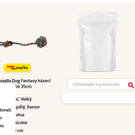
značka
vadlo Dog Fantasy házecí
Vyhledat produkt
barevné 35cm
V
Střední, Velký
ěně, Dospělý, Senior
ovali,
Bavlna
se
Multicolor
ou
.
35 cm