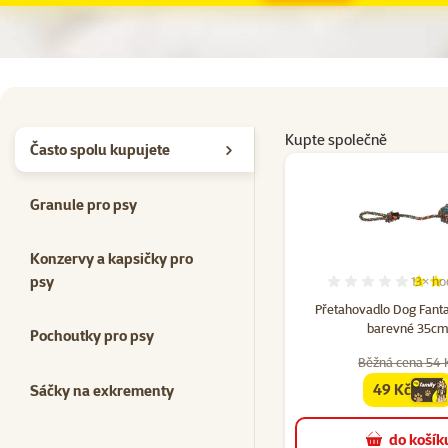
Kupte společně
Často spolu kupujete
Granule pro psy
Konzervy a kapsičky pro
psy
13×
ho
Hodno
Přetahovadlo Dog Fanta
barevné 35c
Pochoutky pro psy
Běžná cena 54 
49 Kč
Sáčky na exkrementy
family
cen
do košík