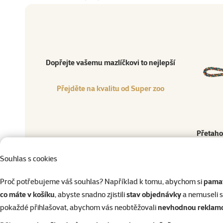
Dopřejte vašemu mazlíčkovi to nejlepší
Přejděte na kvalitu od Super zoo
Produkt
Dopřejte vašemu mazlíčkovi to nejlepší
Přejděte na kvalitu od Super zoo
Přetaho
Souhlas s cookies
Velikost psa
Stáří psa
Št
Proč potřebujeme váš souhlas? Například k tomu, abychom si
pamat
Materiál
co máte v košíku
, abyste snadno zjistili
stav objednávky
a nemuseli 
Barva
pokaždé přihlašovat, abychom vás neobtěžovali
nevhodnou reklam
Délka