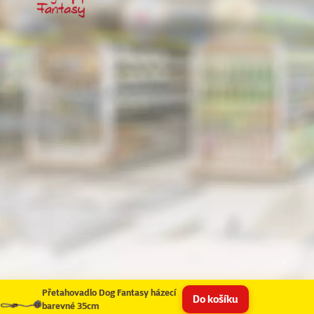
Přetahovadlo Dog Fantasy házecí
Do košíku
barevné 35cm