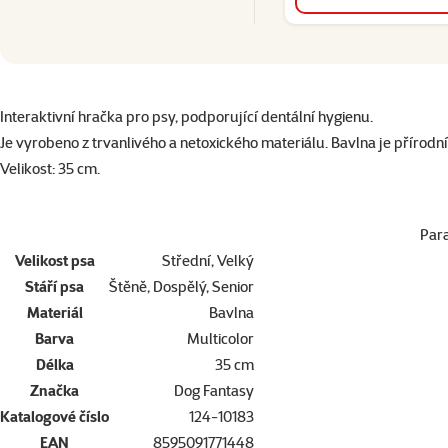
superzoo.product.detail.content
Interaktivní hračka pro psy, podporující dentální hygienu.
Je vyrobeno z trvanlivého a netoxického materiálu. Bavlna je přírodn
Velikost: 35 cm.
Par
Velikost psa
Střední, Velký
Stáří psa
Štěně, Dospělý, Senior
Materiál
Bavlna
Barva
Multicolor
Délka
35 cm
Značka
Dog Fantasy
Katalogové číslo
124-10183
EAN
8595091771448