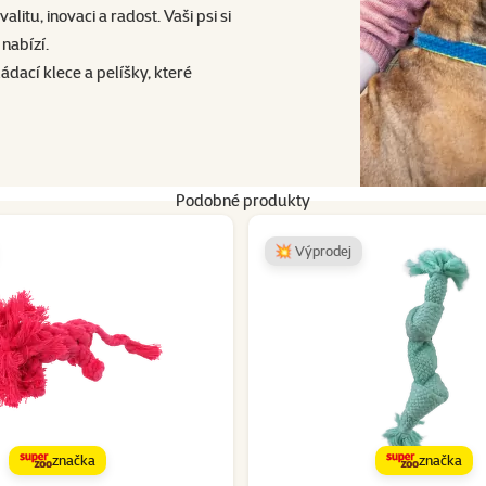
litu, inovaci a radost. Vaši psi si
 nabízí.
ádací klece a pelíšky, které
Podobné produkty
💥 Výprodej
značka
značka