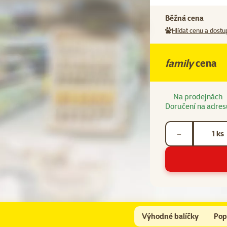
Běžná cena
Hlídat cenu a dostu
family
cena
Na prodejnách
Doručení na adres
Počet kusů *
ks
−
Výhodné balíčky
Pop