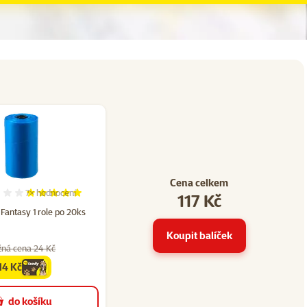
Cena celkem
7×
hodnocení
117 Kč
47
Hodnocení 97%, počet hodnocení: 7
Fantasy 1 role po 20ks
Koupit balíček
žná cena 24 Kč
14 Kč
family
cena
do košíku