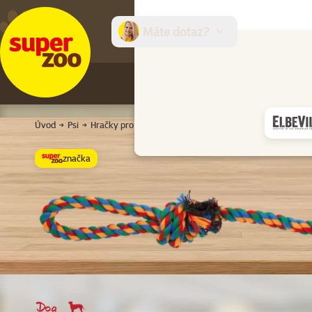
Máte dotaz?
E-sh
Úvod
Psi
Hračky pro psy
Uzly a přetahovadla
Přetahovadlo 
značka