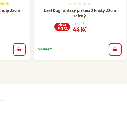
cení
í 100%, počet hodnocení: 1
Hodnocení 0%
 knoty 22cm
Uzel Dog Fantasy pískací 2 knoty 22cm
zelený
a
Původní cena
89 Kč
Sleva
Cena
44 Kč
-50 %
Skladem
do košíku
do koš