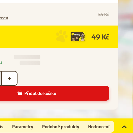
54 Kč
pnost
49 Kč
u
+
Přidat do košíku
is
Parametry
Podobné produkty
Hodnocení