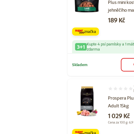
Plus mini kost
jehněčího m
Cena
189 Kč
značka
Kupte 4 psí pamlsky a 1 má
3+1
zdarma
Skladem
Hodnocení 99
Prospera Plu
Adult 15kg
Cena
1 029 Kč
Cena za 100 g: 6,9
značka