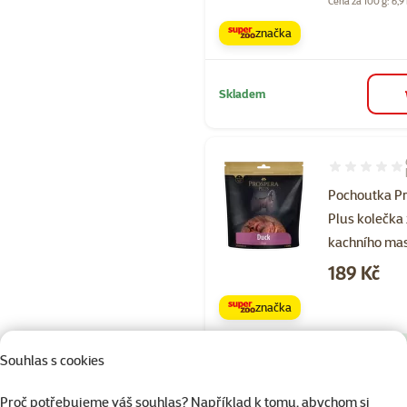
Cena za 100 g: 6,9
značka
Skladem
Hodnocení 10
Pochoutka P
Plus kolečka 
kachního ma
Cena
189 Kč
značka
Kupte 4 psí pamlsky a 1 má
3+1
Souhlas s cookies
zdarma
Proč potřebujeme váš souhlas? Například k tomu, abychom si