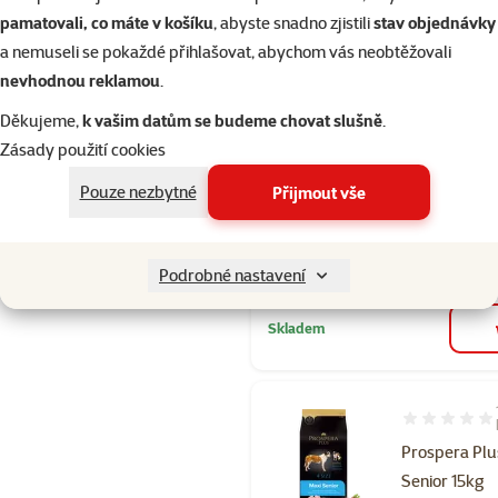
Skladem
pamatovali, co máte v košíku
, abyste snadno zjistili
stav objednávky
a nemuseli se pokaždé přihlašovat, abychom vás neobtěžovali
nevhodnou reklamou
.
Hodnocení 10
Děkujeme,
k vašim datům se budeme chovat slušně
.
Prospera Plu
Zásady použití cookies
Senior 8kg
Cena
749 Kč
Pouze nezbytné
Přijmout vše
Cena za 100 g: 9,4
značka
Podrobné nastavení
Skladem
Hodnocení 10
Prospera Plu
Senior 15kg