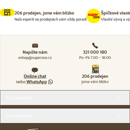
206 prodejen, jsme vám blízko
Špičkové vlast
Naši experti na prodejnách vám vždy poradí
Vlastní vývoj a v
Napište nám
321 000 180
eshop@superzoo.cz
Po–Pá 7:00 – 18:00
Online chat
206 prodejen
nebo
WhatsApp
jsme vám blízko
Menu v patičce
Pro zákazníky
O společnosti