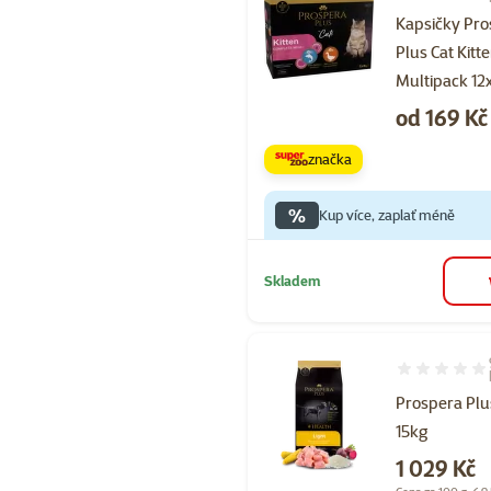
Kapsičky Pr
Plus Cat Kitt
Multipack 12
Cena
od 169 Kč
značka
%
Kup více, zaplať méně
Skladem
Hodnocení 10
Prospera Plu
15kg
Cena
1 029 Kč