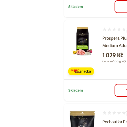
Skladem
Hodnocení 98
Prospera Plu
Medium Adul
Cena
1 029 Kč
Cena za 100 g: 6,9
značka
Skladem
Hodnocení 10
Pochoutka P