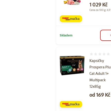
Cena
1 029 Kč
Cena za 100 g: 6,9
značka
Skladem
Hodnocení 
Kapsičky
Prospera Plu
Cat Adult 1+
Multipack
12x85g
Cena
od 169 Kč
značka