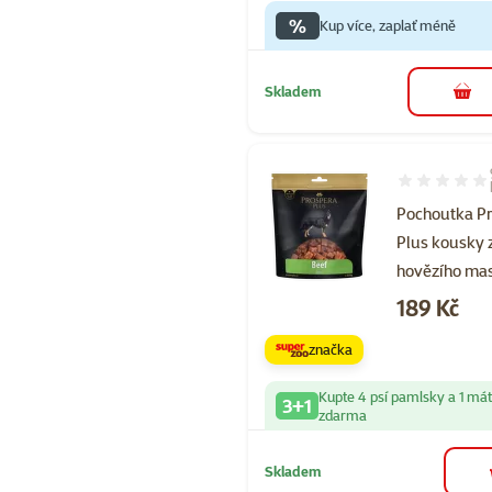
%
Kup více, zaplať méně
Skladem
do 
Hodnocení 10
Pochoutka P
Plus kousky 
hovězího ma
Cena
189 Kč
značka
Kupte 4 psí pamlsky a 1 má
3+1
zdarma
Skladem