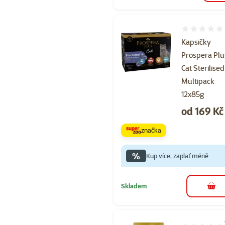
Hodnocení 
Kapsičky
Prospera Plu
Cat Sterilised
Multipack
12x85g
Cena
od 169 Kč
značka
%
Kup více, zaplať méně
Skladem
do 