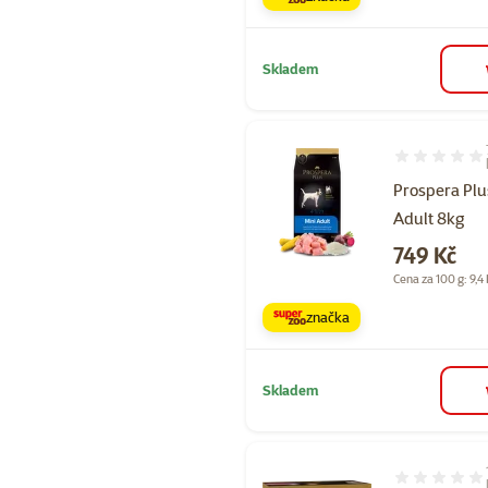
Skladem
Hodnocení 10
Prospera Plu
Adult 8kg
Cena
749 Kč
Cena za 100 g: 9,4
značka
Skladem
Hodnocení 10