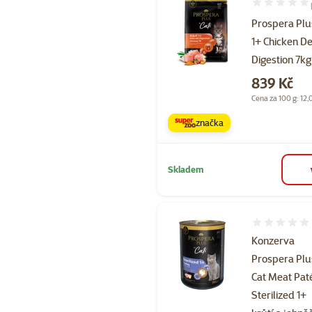
Hodnocení 10
Prospera Plu
1+ Chicken De
Digestion 7kg
Cena
839 Kč
Cena za 100 g: 12,
značka
Skladem
Hodnocení 
Konzerva
Prospera Plu
Cat Meat Pat
Sterilized 1+