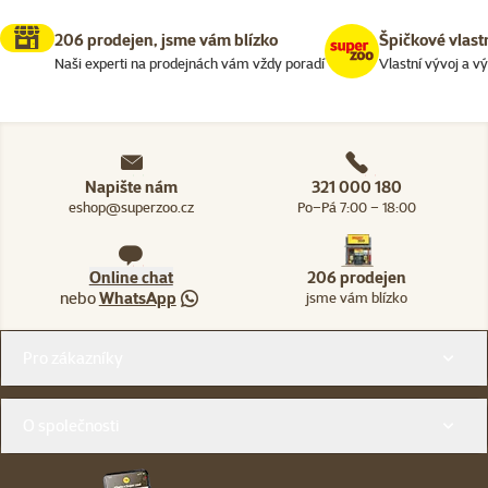
206 prodejen, jsme vám blízko
Špičkové vlast
Naši experti na prodejnách vám vždy poradí
Vlastní vývoj a v
Napište nám
321 000 180
eshop@superzoo.cz
Po–Pá 7:00 – 18:00
Online chat
206 prodejen
nebo
WhatsApp
jsme vám blízko
Menu v patičce
Pro zákazníky
O společnosti