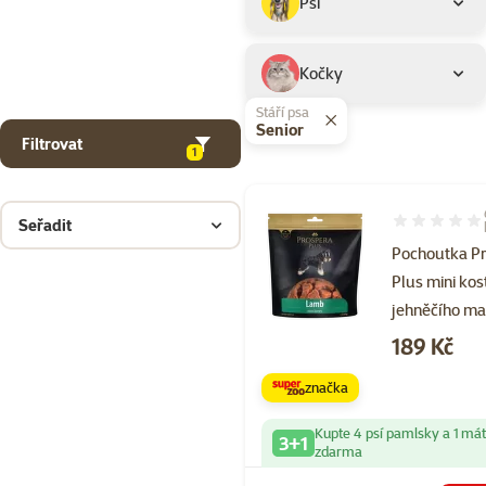
Psi
Kočky
Stáří psa
Senior
Filtrovat
1
Seřadit
Hodnocení 10
Pochoutka P
Plus mini kost
jehněčího m
Cena
189 Kč
značka
Kupte 4 psí pamlsky a 1 má
3+1
zdarma