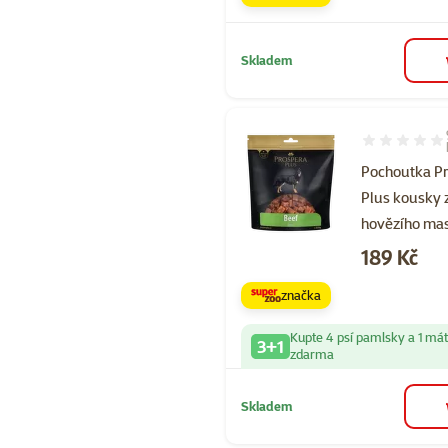
Skladem
Hodnocení 10
Pochoutka P
Plus kousky 
hovězího ma
Cena
189 Kč
značka
Kupte 4 psí pamlsky a 1 má
3+1
zdarma
Skladem