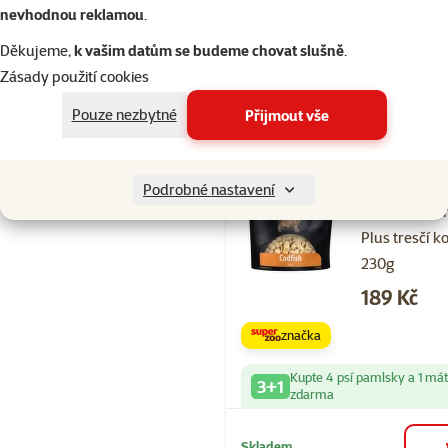
nevhodnou reklamou
.
Kupte 4 psí pamlsky a 1 má
3+1
zdarma
Děkujeme,
k vašim datům se budeme chovat slušně
.
Zásady použití cookies
Skladem
Pouze nezbytné
Přijmout vše
Hodnocení 10
Podrobné nastavení
Pochoutka P
Plus tresčí k
230g
Cena
189 Kč
značka
Kupte 4 psí pamlsky a 1 má
3+1
zdarma
Skladem