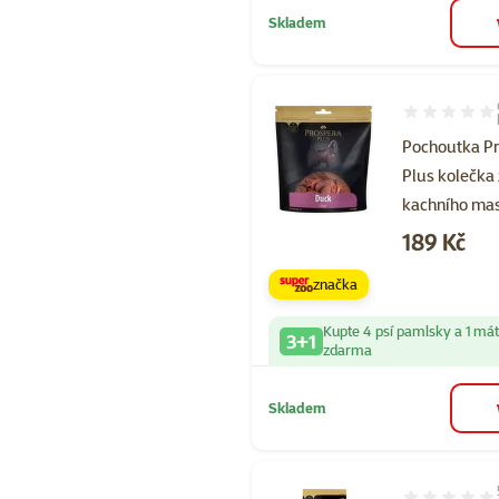
Skladem
Hodnocení 10
Pochoutka P
Plus kolečka 
kachního ma
Cena
189 Kč
značka
Kupte 4 psí pamlsky a 1 má
3+1
zdarma
Skladem