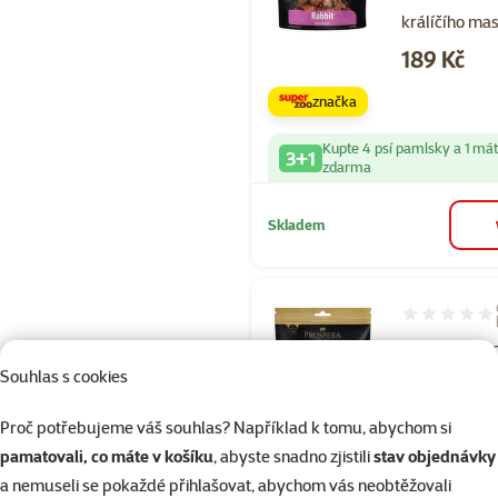
králíčího ma
Cena
189 Kč
značka
Kupte 4 psí pamlsky a 1 má
3+1
zdarma
Skladem
Hodnocení 10
Pochoutka P
Souhlas s cookies
Plus rybičky
kuřetem 230
Proč potřebujeme váš souhlas? Například k tomu, abychom si
Cena
189 Kč
pamatovali, co máte v košíku
, abyste snadno zjistili
stav objednávky
a nemuseli se pokaždé přihlašovat, abychom vás neobtěžovali
značka