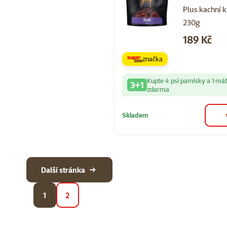
Plus kachní 
230g
Cena
189 Kč
značka
Kupte 4 psí pamlsky a 1 má
3+1
zdarma
Skladem
Další stránka
1
2