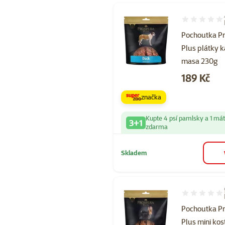
Hodnocení 10
Pochoutka P
Plus plátky 
masa 230g
Cena
189 Kč
značka
Kupte 4 psí pamlsky a 1 má
3+1
zdarma
Skladem
Hodnocení 10
Pochoutka P
Plus mini kost