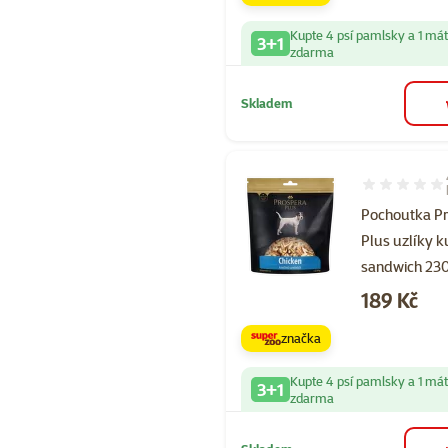
Kupte 4 psí pamlsky a 1 má
3+1
zdarma
Skladem
Hodnocení 10
Pochoutka P
Plus uzlíky k
sandwich 23
Cena
189 Kč
značka
Kupte 4 psí pamlsky a 1 má
3+1
zdarma