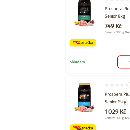
Hodnocení 10
Prospera Plu
Senior 8kg
Cena
749 Kč
Cena za 100 g: 9,4
značka
Skladem
Hodnocení 10
Prospera Plu
Senior 15kg
Cena
1 029 Kč
Cena za 100 g: 6,9
značka