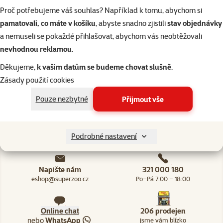
kočky
Proč potřebujeme váš souhlas? Například k tomu, abychom si
pamatovali, co máte v košíku
, abyste snadno zjistili
stav objednávky
Původní cena
98 Kč
Sleva
Cena
69 Kč
-29 %
a nemuseli se pokaždé přihlašovat, abychom vás neobtěžovali
nevhodnou reklamou
.
💥 Výprodej
Děkujeme,
k vašim datům se budeme chovat slušně
.
Zásady použití cookies
Skladem
do košíku
Pouze nezbytné
Přijmout vše
Podrobné nastavení
Napište nám
321 000 180
eshop@superzoo.cz
Po–Pá 7:00 – 18:00
Online chat
206 prodejen
nebo
WhatsApp
jsme vám blízko