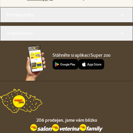
Menu v patičce
Pro zákazníky
O společnosti
Stáhněte si aplikaci Super zoo
206 prodejen,
jsme vám blízko