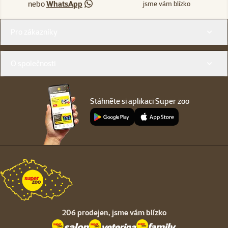
nebo
WhatsApp
jsme vám blízko
Menu v patičce
Pro zákazníky
O společnosti
Stáhněte si aplikaci Super zoo
206 prodejen,
jsme vám blízko