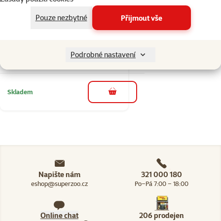
Hodnocení 80%, počet hodnocení: 1
hodnocení
Pouze nezbytné
Přijmout vše
Miska BE-MI
betonová kulatá 15
cm 0,4l
Podrobné nastavení
Cena
129 Kč
Skladem
do košíku
Napište nám
321 000 180
eshop@superzoo.cz
Po–Pá 7:00 – 18:00
Online chat
206 prodejen