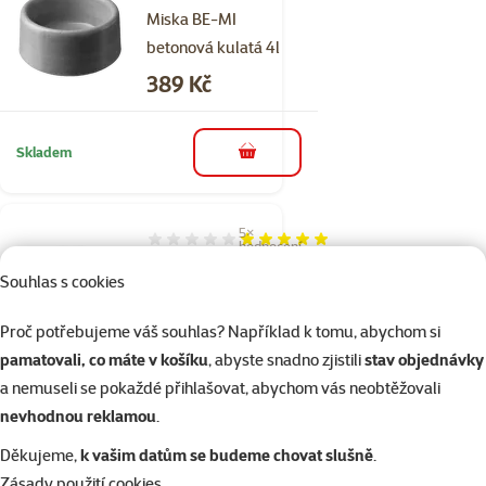
Miska BE-MI
betonová kulatá 4l
Cena
389 Kč
Skladem
do košíku
5×
Hodnocení 100%, počet hodnocení: 5
hodnocení
Miska BE-MI
Souhlas s cookies
betonová kulatá 1l
Proč potřebujeme váš souhlas? Například k tomu, abychom si
Cena
209 Kč
pamatovali, co máte v košíku
, abyste snadno zjistili
stav objednávky
a nemuseli se pokaždé přihlašovat, abychom vás neobtěžovali
Skladem
do košíku
nevhodnou reklamou
.
Děkujeme,
k vašim datům se budeme chovat slušně
.
Zásady použití cookies
1×