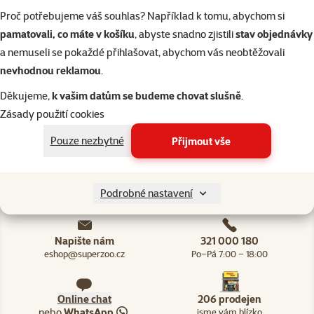
0,77l
Proč potřebujeme váš souhlas? Například k tomu, abychom si
Původní cena
90 Kč
Sleva
pamatovali, co máte v košíku
, abyste snadno zjistili
stav objednávky
Cena
72 Kč
-20 %
a nemuseli se pokaždé přihlašovat, abychom vás neobtěžovali
💥 Výprodej
nevhodnou reklamou
.
Děkujeme,
k vašim datům se budeme chovat slušně
.
Skladem
Zásady použití cookies
Doprava
do košíku
zdarma
Pouze nezbytné
Přijmout vše
Podrobné nastavení
Napište nám
321 000 180
eshop@superzoo.cz
Po–Pá 7:00 – 18:00
Online chat
206 prodejen
nebo
WhatsApp
jsme vám blízko