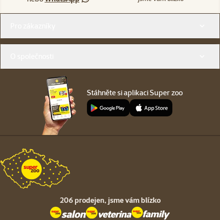
Menu v patičce
Pro zákazníky
O společnosti
Stáhněte si aplikaci Super zoo
206 prodejen,
jsme vám blízko