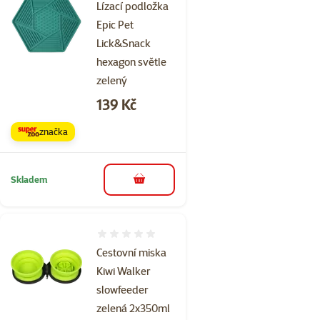
Lízací podložka
Epic Pet
Lick&Snack
hexagon světle
zelený
Cena
139 Kč
značka
Skladem
do košíku
Hodnocení 0%
Cestovní miska
Kiwi Walker
slowfeeder
zelená 2x350ml