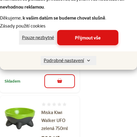
Hodnocení 0%
nevhodnou reklamou
.
Miska Kiwi
Walker Black
Děkujeme,
k vašim datům se budeme chovat slušně
.
Bowl zelená
Zásady použití cookies
750ml
Pouze nezbytné
Přijmout vše
Původní cena
99 Kč
Sleva
Cena
79 Kč
-20 %
Podrobné nastavení
💥 Výprodej
Skladem
do košíku
Hodnocení 0%
Miska Kiwi
Walker UFO
zelená 750ml