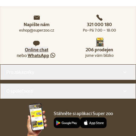
Napište nám
321 000 180
eshop@superzoo.cz
Po–Pá 7:00 – 18:00
Online chat
206 prodejen
nebo
WhatsApp
jsme vám blízko
Menu v patičce
Pro zákazníky
O společnosti
Stáhněte si aplikaci Super zoo