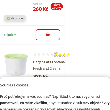
Původní cena
519 Kč
Sleva
Cena
260 Kč
-49 %
💥 Výprodej
Skladem
do košíku
4×
Hodnocení 85%, počet hodnocení: 4
hodnocení
Hagen Catit Fontána
Fresh and Clear 3l
Cena
839 Kč
Souhlas s cookies
Skladem
do košíku
Proč potřebujeme váš souhlas? Například k tomu, abychom si
pamatovali, co máte v košíku
, abyste snadno zjistili
stav objednávky
a nemuseli se pokaždé přihlašovat, abychom vás neobtěžovali