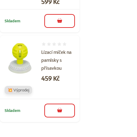
Cena
599 Kč
Skladem
do košíku
Hodnocení 0%
Lízací míček na
pamlsky s
přísavkou
Cena
459 Kč
💥 Výprodej
Skladem
do košíku